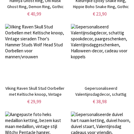
Hannya Ghost Ring, Oni Mask
Kleurrijke Epoxy Snake Ring,
Ghost Ring, Demon Ring, Gothic
Hippie Boho Snake Ring, Gothic
Ring, Vintage Ring, Cool Rings
Punk Ring, Snake Ring, sierlijke
€ 40,99
€ 23,90
voor mannen/echtgenoot
sieraden, cadeaus voor
mannen/vrouwen
Viking Raven Skull Stud Oorbellen
Gepersonaliseerd
met Keltische knoop, Vintage
Valentijnsdagdecor, schattig
sieraden Thor's Hammer Studs
spookdecor, paargeschenken,
€ 29,99
€ 38,98
Wolf Head Stud Oorbellen voor
Valentijnsdaggeschenken,
mannen/vrouwen
Halloween-decor, cadeau voor
koppels