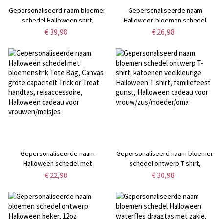
Gepersonaliseerd naam bloemen
Gepersonaliseerde naam
schedel Halloween shirt,
Halloween bloemen schedel
veelkleurige sweatshirt/pullover
ontwerp emaille mok, 11oz
€ 39,98
€ 26,98
hoodie, familiefeest gunst,
kinderwaterbeker, onbreekbare
Halloween cadeau voor
mok met handvat, Halloween
haar/moeder/zus/oma
cadeau voor familie/meisjes
Gepersonaliseerde naam
Gepersonaliseerd naam bloemen
Halloween schedel met
schedel ontwerp T-shirt,
bloemenstrik Tote Bag, Canvas
katoenen veelkleurige Halloween
€ 22,98
€ 30,98
grote capaciteit Trick or Treat
T-shirt, familiefeest gunst,
handtas, reisaccessoire,
Halloween cadeau voor
Halloween cadeau voor
vrouw/zus/moeder/oma
vrouwen/meisjes