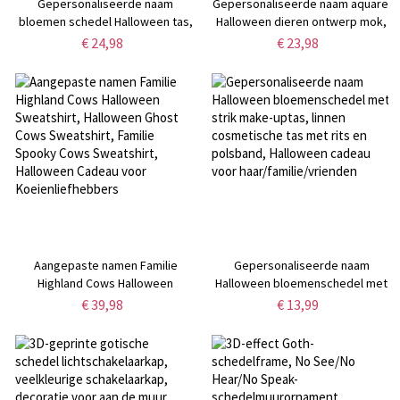
Gepersonaliseerde naam
Gepersonaliseerde naam aquarel
bloemen schedel Halloween tas,
Halloween dieren ontwerp mok,
grote capaciteit Trick or Treat
6oz keramische kinderbeker,
€ 24,98
€ 23,98
jute tas, reisaccessoire,
Halloween feest gunst,
Halloween cadeau voor
Halloween cadeau voor
moeder/zus/haar
kinderen/jongens/meisjes
Aangepaste namen Familie
Gepersonaliseerde naam
Highland Cows Halloween
Halloween bloemenschedel met
Sweatshirt, Halloween Ghost
strik make-uptas, linnen
€ 39,98
€ 13,99
Cows Sweatshirt, Familie Spooky
cosmetische tas met rits en
Cows Sweatshirt, Halloween
polsband, Halloween cadeau
Cadeau voor Koeienliefhebbers
voor haar/familie/vrienden