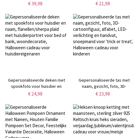
Tumbler, 40oz roestvrijstalen
emmer, canvas kinderen
€ 39,98
€ 21,98
Halloween Spooky Tumbler met
snoepzak, grote capaciteit Trick
deksel en rietje, Halloween
or Treat emmer, Halloween
cadeau voor familie/vrienden
cadeau voor
kinderen/jongens/meisjes
Gepersonaliseerde deken met
Gepersonaliseerde tas met
spookfoto voor huisdier en
naam, gezicht, foto, 3D-
naam, flanellen/sherpa plaid met
cartoonfiguur, alfabet, LED-
€ 24,98
€ 23,98
huisdierportret voor bed of
verlichting en handvat,
bank, woondecoratie, Halloween
snoepmand voor 'trick or treat',
cadeau voor huisdiereigenaren
Halloween-cadeau voor kinderen