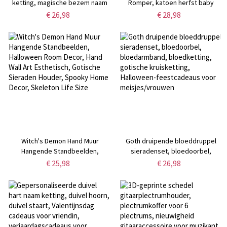
ketting, magische bezem naam
Romper, katoen herfst baby
hanger ketting, Sterling Zilver
lange mouw bodysuit, retro
€ 26,98
€ 28,98
925 sieraden,
herfst peuter outfit, eerste
verjaardag/Kerst/verjaardag
Halloween pasgeboren cadeau,
cadeau voor vrouwen/meisjes
cadeau voor nieuwe
moeder/baby
Witch's Demon Hand Muur
Goth druipende bloeddruppel
Hangende Standbeelden,
sieradenset, bloedoorbel,
Halloween Room Decor, Hand
bloedarmband, bloedketting,
€ 25,98
€ 26,98
Wall Art Esthetisch, Gotische
gotische kruisketting, Halloween-
Sieraden Houder, Spooky Home
feestcadeaus voor
Decor, Skeleton Life Size
meisjes/vrouwen