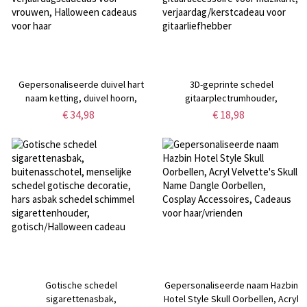
Gepersonaliseerde duivel hart
3D-geprinte schedel
naam ketting, duivel hoorn,
gitaarplectrumhouder,
duivel staart, Valentijnsdag
plectrumkoffer voor 6 plectrums,
€ 34,98
€ 18,98
cadeaus voor vriendin,
nieuwigheid gitaaraccessoire
verjaardagscadeaus voor
voor muzikant,
vrouwen, Halloween cadeaus
verjaardag/kerstcadeau voor
voor haar
gitaarliefhebber
Gotische schedel
Gepersonaliseerde naam Hazbin
sigarettenasbak,
Hotel Style Skull Oorbellen, Acryl