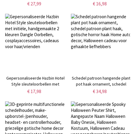
buitenasschotel, menselijke
Velvette's Skull Name Dangle
€ 27,99
€ 16,98
schedel gotische decoratie, hars
Oorbellen, Cosplay Accessoires,
asbak schedel schimmel
Cadeaus voor haar/vrienden
sigarettenhouder,
gotisch/Halloween cadeau
Gepersonaliseerde Hazbin Hotel
Schedel patroon hangende plant
Style sleuteloorbellen met
pot haak ornament, schedel
initiële, handgemaakte 2 kleuren
patroon plant haak, gotische
€ 17,98
€ 34,98
Dangle Oorbellen,
horror haak Home auto decor,
cosplayaccessoires, cadeaus
Halloween cadeau voor gehaakte
voor haar/vrienden
liefhebbers