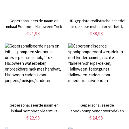
Gepersonaliseerde naam en
3D-geprinte realistische schedel
initiaal Pompoen Halloween Trick
in de kleur multicolor verliefd,
or Treat Emmer, Canvas Kinder
vreemde skeletliefde,
€ 21,98
€ 38,98
Snoepmand Tote Bag met
schedelkunstwerk, gotische
Handvat, Halloween Cadeau voor
woondecoratie, leuk cadeau-
Jongens/Meisjes/Kinderen
idee, Valentijnsdag voor koppels
Gepersonaliseerde naam en
Gepersonaliseerde
initiaal pompoen vleermuis
spookpompoenontwerpdeken
ontwerp emaille mok, 11oz
met kindernamen, zachte
€ 22,98
€ 24,98
Halloween waterbeker,
flanellen/sherpa-deken,
onbreekbare mok met handvat,
Halloween-feestgunst,