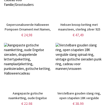
Gepersonaliseerde Halloween
Heksen knoop ketting met
Pompoen Ornament met Namen,
maansteen, sterling zilver 925
Houten Familie Pompoen Set
Keltisch kruis heks sieraden,
€ 24,98
€ 47,49
Decor, Feestelijke Vakantie
verjaardag/jubileum/valentijnsdag
Decoratie, Halloween Cadeau
cadeau voor vrouw/meisje
voor Familie/Grootouders
Aangepaste gotische
Verstelbare gouden slang ring,
naamketting, oude Engelse
open stapelen 18K vergulde
sieraden, druppelende
slang spiraal ring, vintage
€ 22,98
€ 38,99