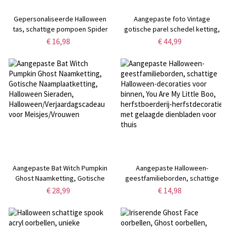
Gepersonaliseerde Halloween
Aangepaste foto Vintage
tas, schattige pompoen Spider
gotische parel schedel ketting,
Ghost tas voor kinderen, snoep
sterling zilver 925/messing
€ 16,98
€ 44,99
tassen, Trick or Treat tassen,
gesneden parel skelet hanger
Halloween cadeau voor kinderen
medaillon, retro gotische
sieraden voor vrouwen
Aangepaste Bat Witch Pumpkin
Aangepaste Halloween-
Ghost Naamketting, Gotische
geestfamilieborden, schattige
Naamplaatketting, Halloween
Halloween-decoraties voor
€ 28,99
€ 14,98
Sieraden,
binnen, You Are My Little Boo,
Halloween/Verjaardagscadeau
herfstboerderij-herfstdecoratie
voor Meisjes/Vrouwen
met gelaagde dienbladen voor