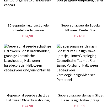
3D-geprinte multifunctionele
Gepersonaliseerde Spooky
schedelhouder, make-
Halloween Peuter Shirt,
upborstel-/penhouder, headset-
Aangepaste Naam Halloween
€ 34,98
€ 24,98
en controllerhouder, griezelige
Baby Onesie, Halloween
gotische home decor
Kostuum, Halloween Cadeau voor
kantoororganisator, Halloween-
pasgeboren/peuter/tiener
cadeau
Gepersonaliseerde schattige
Gepersonaliseerde naam Ghost
Halloween Ghost kaarshouder,
Nurse Design Make-uptasje,
grappige keramische
Linnen Verpleging Cosmetische
€ 24,98
€ 19,99