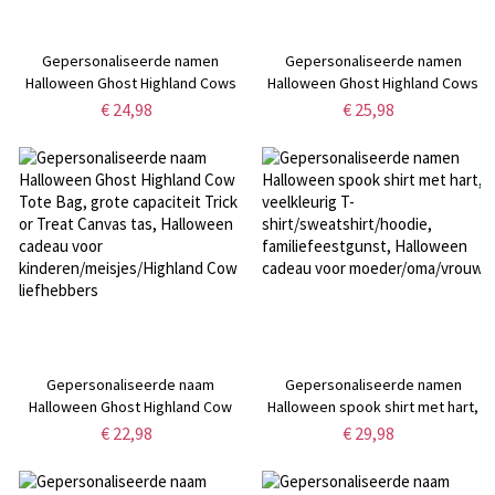
Gepersonaliseerde namen
Gepersonaliseerde namen
Halloween Ghost Highland Cows
Halloween Ghost Highland Cows
deurmat, antislip vloermat,
tuinvlag, Trick or Treat vlag,
€ 24,98
€ 25,98
feestelijke veranda decoratie,
tuindecoratie, Halloween cadeau
Halloween cadeau voor
voor familie/Highland Cow
familie/Highland Cow liefhebbers
liefhebbers
Gepersonaliseerde naam
Gepersonaliseerde namen
Halloween Ghost Highland Cow
Halloween spook shirt met hart,
Tote Bag, grote capaciteit Trick
veelkleurig T-
€ 22,98
€ 29,98
or Treat Canvas tas, Halloween
shirt/sweatshirt/hoodie,
cadeau voor
familiefeestgunst, Halloween
kinderen/meisjes/Highland Cow
cadeau voor moeder/oma/vrouw