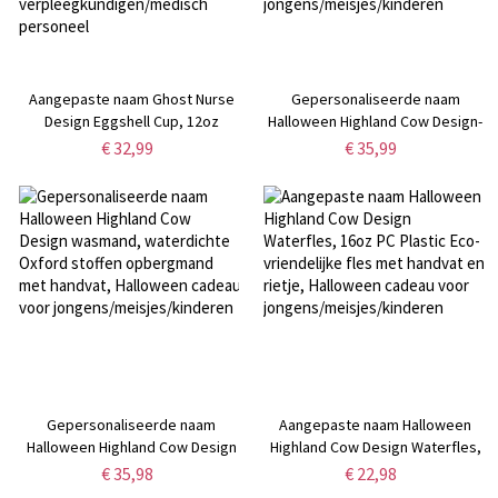
Aangepaste naam Ghost Nurse
Gepersonaliseerde naam
Design Eggshell Cup, 12oz
Halloween Highland Cow Design-
dubbelwandige roestvrijstalen
rugzak, waterdichte lichtgewicht
€ 32,99
€ 35,99
beker met morsbestendig
kindertas met mesh zijzakken,
deksel, Halloween cadeau voor
Halloween-cadeau voor
verpleegkundigen/medisch
jongens/meisjes/kinderen
personeel
Gepersonaliseerde naam
Aangepaste naam Halloween
Halloween Highland Cow Design
Highland Cow Design Waterfles,
wasmand, waterdichte Oxford
16oz PC Plastic Eco-vriendelijke
€ 35,98
€ 22,98
stoffen opbergmand met
fles met handvat en rietje,