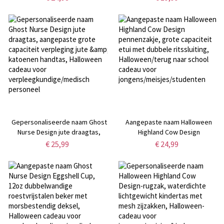
kaarshouder, Halloween
Tas met Rits & Polsband,
huisdecoratie, Halloween cadeau
Halloween Cadeau voor
voor kind/vriend/familie
Verpleegkundige/Medisch
Personeel
Gepersonaliseerde naam Ghost
Aangepaste naam Halloween
Nurse Design jute draagtas,
Highland Cow Design
aangepaste grote capaciteit
pennenzakje, grote capaciteit
€ 25,99
€ 24,99
verpleging jute & katoenen
etui met dubbele ritssluiting,
handtas, Halloween cadeau voor
Halloween/terug naar school
verpleegkundige/medisch
cadeau voor
personeel
jongens/meisjes/studenten