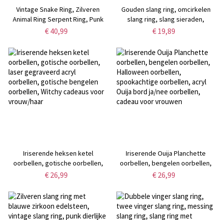
Vintage Snake Ring, Zilveren
Gouden slang ring, omcirkelen
Animal Ring Serpent Ring, Punk
slang ring, slang sieraden,
Cool Snake Jewelry, Verstelbare
sierlijke ring voor vrouwen,
€ 40,99
€ 19,89
Open Ring voor Vrouwen Mannen
verjaardag/huwelijkscadeau voor
haar
Iriserende heksen ketel
Iriserende Ouija Planchette
oorbellen, gotische oorbellen,
oorbellen, bengelen oorbellen,
laser gegraveerd acryl
Halloween oorbellen,
€ 26,99
€ 26,99
oorbellen, gotische bengelen
spookachtige oorbellen, acryl
oorbellen, Witchy cadeaus voor
Ouija bord ja/nee oorbellen,
vrouw/haar
cadeau voor vrouwen