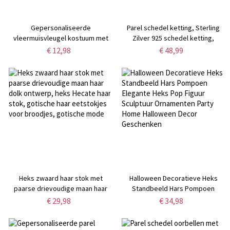
Gepersonaliseerde
Parel schedel ketting, Sterling
vleermuisvleugel kostuum met
Zilver 925 schedel ketting,
verstelbare bandjes, Halloween
gotische sieraden, witte parel
€ 12,98
€ 48,99
foto prop voor huisdier, kat
skelet hanger, cadeau voor
Halloween kostuum, cadeau voor
meisje/mannen/vrienden
katten/kittens/honden
Heks zwaard haar stok met
Halloween Decoratieve Heks
paarse drievoudige maan haar
Standbeeld Hars Pompoen
dolk ontwerp, heks Hecate haar
Elegante Heks Pop Figuur
€ 29,98
€ 34,98
stok, gotische haar eetstokjes
Sculptuur Ornamenten Party
voor broodjes, gotische mode
Home Halloween Decor
Geschenken