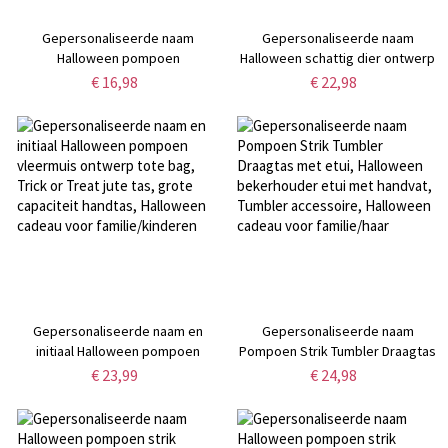
Gepersonaliseerde naam
Gepersonaliseerde naam
Halloween pompoen
Halloween schattig dier ontwerp
cosmetische tas met strik, linnen
emaille mok, 11oz roestvrijstalen
€ 16,98
€ 22,98
toilettas met polsband,
waterbeker, Halloween feest
reisaccessoires, Halloween
gunst, Halloween cadeau voor
cadeau voor vrouwen/meisjes
kinderen/jongens/meisjes
Gepersonaliseerde naam en
Gepersonaliseerde naam
initiaal Halloween pompoen
Pompoen Strik Tumbler Draagtas
vleermuis ontwerp tote bag,
met etui, Halloween bekerhouder
€ 23,99
€ 24,98
Trick or Treat jute tas, grote
etui met handvat, Tumbler
capaciteit handtas, Halloween
accessoire, Halloween cadeau
cadeau voor familie/kinderen
voor familie/haar