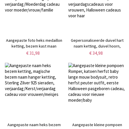
Aangepaste foto heks medaillon
Gepersonaliseerde duivel hart
ketting, bezem kast maan
naam ketting, duivel hoorn,
medaillon, vintage stijl Witchy
duivel staart, Valentijnsdag
€ 31,98
€ 34,98
Pentacle hanger,
cadeaus voor vriendin,
verjaardag/Moederdag cadeau
verjaardagscadeaus voor
voor moeder/vrouw/familie
vrouwen, Halloween cadeaus
voor haar
Aangepaste naam heks bezem
Aangepaste kleine pompoen