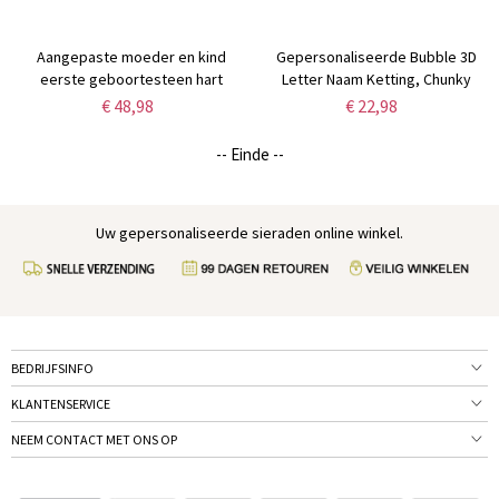
Aangepaste moeder en kind
Gepersonaliseerde Bubble 3D
eerste geboortesteen hart
Letter Naam Ketting, Chunky
hangslot ketting, liefde hart
Balloon Initial Ketting voor
€ 48,98
€ 22,98
ketting,
vrouw/meisje, Zilver/Rose
verjaardag/moederdag/gedenkteken/waardering
Goud/Gouden Letter Hanger
-- Einde --
cadeau voor vrouwen
Ketting
Uw gepersonaliseerde sieraden online winkel.
BEDRIJFSINFO
KLANTENSERVICE
NEEM CONTACT MET ONS OP