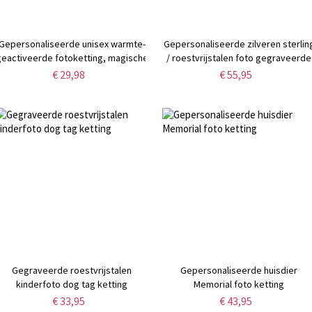
Gepersonaliseerde unisex warmte-
Gepersonaliseerde zilveren sterlin
geactiveerde fotoketting, magische
/ roestvrijstalen foto gegraveerde
verborgen foto geometrische
ketting
€ 29,98
€ 55,95
hangerketting,
erjaardags-/jubileum-/herdenkingscadeau
voor hem/haar/vrienden
Gegraveerde roestvrijstalen
Gepersonaliseerde huisdier
kinderfoto dog tag ketting
Memorial foto ketting
€ 33,95
€ 43,95