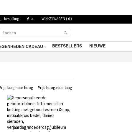
je bestelling
€
WINKELWAGEN (
0
)
BESTSELLERS
NIEUWE
EGENHEDEN CADEAU
Prijs laag naar hoog
Prijs hoog naar laag