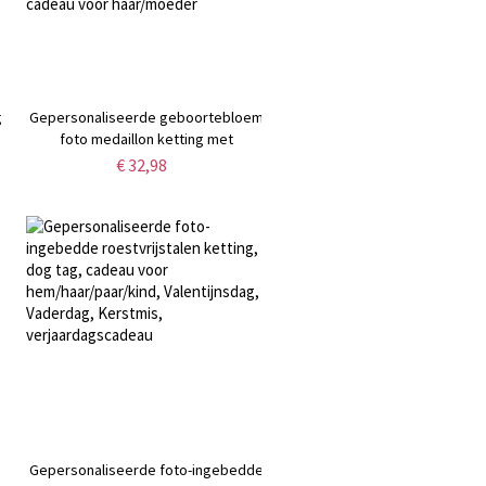
g
Gepersonaliseerde geboortebloem
foto medaillon ketting met
geboortesteen & initiaal/kruis
€ 32,98
bedel, dames sieraden,
verjaardag/moederdag/jubileum
cadeau voor haar/moeder
Gepersonaliseerde foto-ingebedde