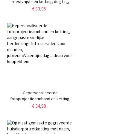
roestvrijstalen ketting, dog tag,
cadeau voor hem/haar/paar/kind,
€ 33,95
Valentijnsdag, Vaderdag, Kerstmis,
verjaardagscadeau
Gepersonaliseerde
fotoprojectiearmband en ketting,
aangepaste sierlijke
€ 34,98
,
herdenkingsfoto-sieraden voor
u
mannen,
jubileum/Valentijnsdagcadeau voor
koppel/hem