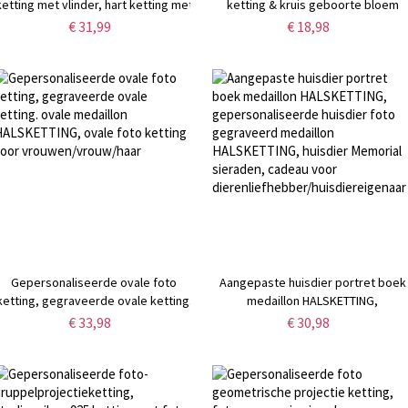
ketting met vlinder, hart ketting met
ketting & kruis geboorte bloem
foto, sierlijke ketting, aandenken
rozenkrans zakje set, herinnering
€ 31,99
€ 18,98
foto ketting, Memorial sieraden
sterfgeval, doop religieus
voor vrouw/moeder
geschenk, verlies cadeau voor
vrouwen
Gepersonaliseerde ovale foto
Aangepaste huisdier portret boek
ketting, gegraveerde ovale ketting.
medaillon HALSKETTING,
ovale medaillon HALSKETTING, ovale
gepersonaliseerde huisdier foto
€ 33,98
€ 30,98
foto ketting voor
gegraveerd medaillon HALSKETTING
vrouwen/vrouw/haar
huisdier Memorial sieraden, cadea
voor
dierenliefhebber/huisdiereigenaar