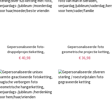
Gepersonaliseerde foto-
Gepersonaliseerde foto
druppelprojectieketting,
geometrische projectie ketting,
sterlingzilver 925 ketting met foto,
foto van man in sieraden,
€ 40,98
€ 36,98
erjaardags-/jubileum-/moederdagcadeau
verjaardag/jubileum/vaderdag/ker
voor haar/moeder/beste vriendin
voor hem/vader/familie