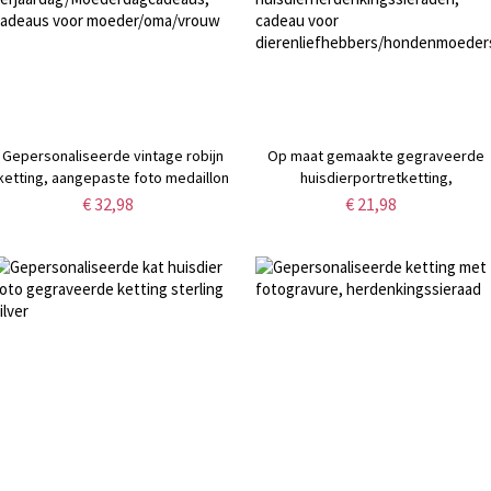
Gepersonaliseerde vintage robijn
Op maat gemaakte gegraveerde
ketting, aangepaste foto medaillon
huisdierportretketting,
HALSKETTING voor vrouwen,
sterlingzilver 925 1-5
€ 32,98
€ 21,98
herdenkingssieraden,
hond-/kattenfotoketting,
verjaardag/Moederdagcadeaus,
huisdierherdenkingssieraden,
cadeaus voor moeder/oma/vrouw
cadeau voor
dierenliefhebbers/hondenmoeders