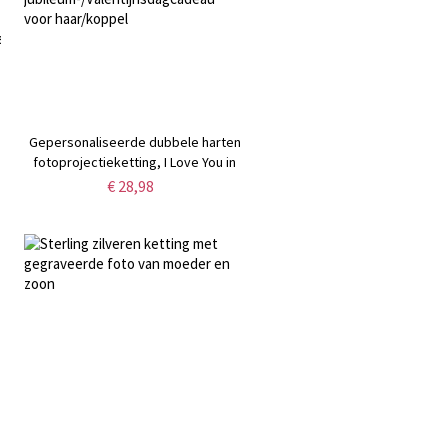
Gepersonaliseerde dubbele harten
fotoprojectieketting, I Love You in
100 talen herdenkingsketting,
€ 28,98
jubileum-/Valentijnsdagcadeau voor
haar/koppel
/kattenvaders