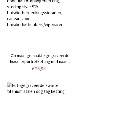
Op maat gemaakte gegraveerde
huisdierportretketting met naam,
hond-katfotohangerketting,
€ 26,98
stcadeau
sterlingzilver 925
huisdierherdenkingssieraden,
cadeau voor
huisdierliefhebbers/eigenaren