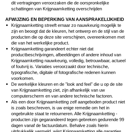
dit vertragingen veroorzaken die de oorspronkelijke
schattingen van Krijgnaamketting overschrijden
AFWIJZING EN BEPERKING VAN AANSPRAKELIJKHEID
Krijgnaamketting streeft ernaar zo nauwkeurig mogelijk te
zijn en beoogt dat de kleuren, het ontwerp en de stijl van de
producten die op deze site verschijnen, overeenkomen met
die van het werkelijke product.
Krijgnaamketting garandeert echter niet dat
productbeschrijvingen, afbeeldingen of andere inhoud van
Krijgnaamketting nauwkeurig, volledig, betrouwbaar, actueel
of foutvrij is. Variaties veroorzaakt door technische,
typografische, digitale of fotografische redenen kunnen
voorkomen.
De werkelijke kleuren en de "look and feel" die u op de site
van Krijgnaamketting ziet, zijn afhankelijk van uw
computerscherm en van andere technische factoren.
Als een door Krijgnaamketting zelf aangeboden product niet
is zoals beschreven, is uw enige remedie om het in
ongebruikte staat te retourneren. Alle Krijgnaamketting -
producten zijn gegarandeerd tegen gebreken gedurende 99
dagen vanaf de factuurdatum. Behalve zoals hierin
uitdrukkelijk vermeld, wijst Krijgnaamketting alle garanties