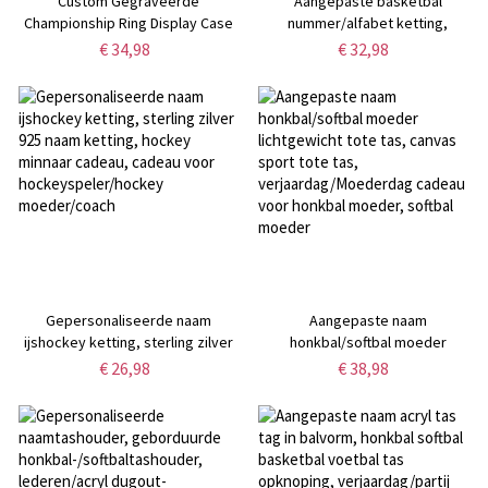
Custom Gegraveerde
Aangepaste basketbal
Championship Ring Display Case
nummer/alfabet ketting,
Acryl voor Fantasy Voetbal
basketbal eerste ketting, naam
€ 34,98
€ 32,98
Honkbal Softbal Ring
ketting, roestvrijstalen ketting,
cadeau voor basketbal
liefhebber
Gepersonaliseerde naam
Aangepaste naam
ijshockey ketting, sterling zilver
honkbal/softbal moeder
925 naam ketting, hockey
lichtgewicht tote tas, canvas
€ 26,98
€ 38,98
minnaar cadeau, cadeau voor
sport tote tas,
hockeyspeler/hockey
verjaardag/Moederdag cadeau
moeder/coach
voor honkbal moeder, softbal
moeder