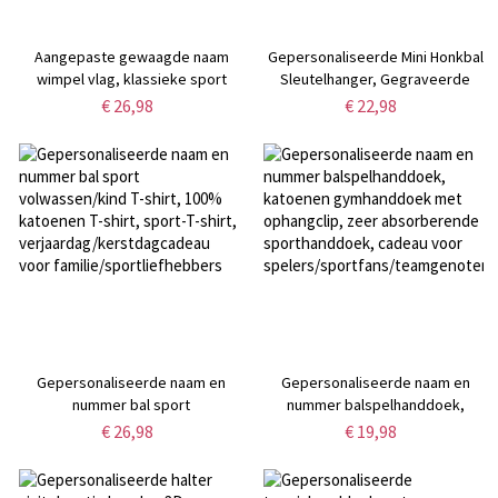
Aangepaste gewaagde naam
Gepersonaliseerde Mini Honkbal
wimpel vlag, klassieke sport
Sleutelhanger, Gegraveerde
wimpels, team geesten vlaggen,
Naam Bat Sleutelhanger, Team
€ 26,98
€ 22,98
kantoor/slaapzaal/klas decor,
Cadeau, Sport Sieraden,
cadeau voor
Vaderdag Cadeau, Cadeau voor
atleet/coach/leraren/vader
Honkbal
Liefhebbers/Coach/Papa/Hem
Gepersonaliseerde naam en
Gepersonaliseerde naam en
nummer bal sport
nummer balspelhanddoek,
volwassen/kind T-shirt, 100%
katoenen gymhanddoek met
€ 26,98
€ 19,98
katoenen T-shirt, sport-T-shirt,
ophangclip, zeer absorberende
verjaardag/kerstdagcadeau voor
sporthanddoek, cadeau voor
familie/sportliefhebbers
spelers/sportfans/teamgenoten