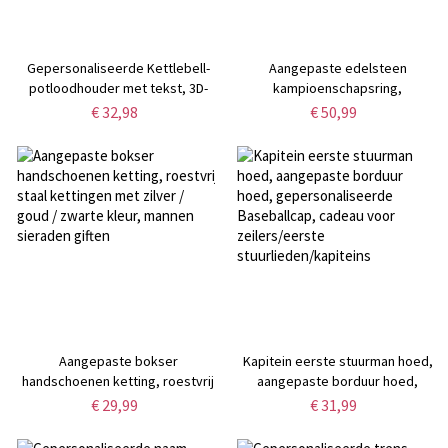
Gepersonaliseerde Kettlebell-
Aangepaste edelsteen
potloodhouder met tekst, 3D-
kampioenschapsring,
geprinte Kettlebell-
gepersonaliseerde
€ 32,98
€ 50,99
bureauorganizer,
wereldkampioensring voor
fitnessaccessoire,
basketbal, voetbal, honkbal,
housewarming-/verjaardagscadeau
worstelen, fantasy sports
voor fitnessliefhebber/lifter
winnaar, trofee-award cadeau
Aangepaste bokser
Kapitein eerste stuurman hoed,
handschoenen ketting, roestvrij
aangepaste borduur hoed,
staal kettingen met zilver / goud
gepersonaliseerde Baseballcap,
€ 29,99
€ 31,99
/ zwarte kleur, mannen sieraden
cadeau voor zeilers/eerste
giften
stuurlieden/kapiteins