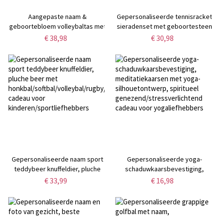
Aangepaste naam &
Gepersonaliseerde tennisracket
geboortebloem volleybaltas met
sieradenset met geboortesteen
nummers, waterdichte
- Aangepaste ketting, oorbellen
€ 38,98
€ 30,98
weekendtas,
en armband, attent cadeau voor
kerst-/verjaardagscadeau voor
tennisliefhebbers
volleybalspeler/coach
Gepersonaliseerde naam sport
Gepersonaliseerde yoga-
teddybeer knuffeldier, pluche
schaduwkaarsbevestiging,
beer met
meditatiekaarsen met yoga-
€ 33,99
€ 16,98
honkbal/softbal/volleybal/rugby/basketbal,
silhouetontwerp, spiritueel
cadeau voor
genezend/stressverlichtend
kinderen/sportliefhebbers
cadeau voor yogaliefhebbers