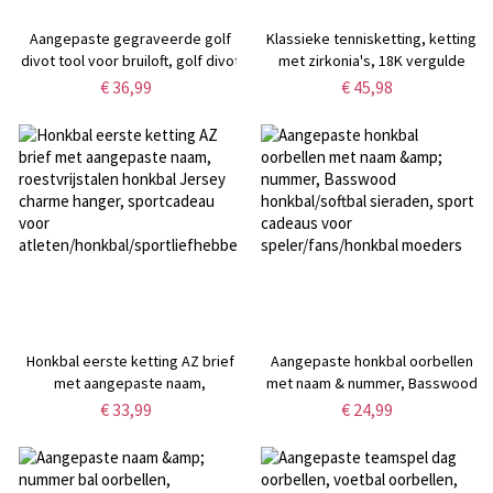
Aangepaste gegraveerde golf
Klassieke tennisketting, ketting
divot tool voor bruiloft, golf divot
met zirkonia's, 18K vergulde
reparatie tool met doos, hechten
ketting,
€ 36,99
€ 45,98
en toegang divot tool cadeau
Moederdag/verjaardag/huwelijks
voor stalknecht & beste man
voor
dochter/moeder/vrouw/bruid
Honkbal eerste ketting AZ brief
Aangepaste honkbal oorbellen
met aangepaste naam,
met naam & nummer, Basswood
roestvrijstalen honkbal Jersey
honkbal/softbal sieraden, sport
€ 33,99
€ 24,99
charme hanger, sportcadeau
cadeaus voor
voor
speler/fans/honkbal moeders
atleten/honkbal/sportliefhebbers