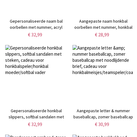
Gepersonaliseerde naam bal
Aangepaste naam honkbal
oorbellen met nummer, acryl
oorbellen met nummer, honkbal
basketbal/honkbal/hockey
cheerleading sieraden,
€ 32,99
€ 28,99
sieraden,
sport/verjaardag/moederdag
sport/verjaardag/moederdag
cadeau voor honkbal
cadeau voor honkbal
moeder/dochter/zus/oma
moeder/dochter
Gepersonaliseerde honkbal
Aangepaste letter & nummer
slippers, softbal sandalen met
baseballcap, zomer baseballcap
steken, cadeau voor
met noodlijdende brief, cadeau
€ 32,99
€ 30,99
honkbalspeler/honkbal
voor
moeder/softbal vader
honkbalmeisjes/teamspeler/coach