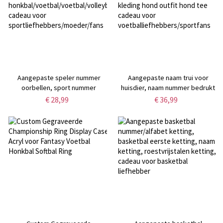
Aangepaste speler nummer
Aangepaste naam trui voor
oorbellen, sport nummer
huisdier, naam nummer bedrukt
oorbellen met
hondenshirt kat shirt, puppy
€ 28,99
€ 36,99
honkbal/voetbal/voetbal/volleybal,
kleding hond outfit hond tee
cadeau voor
cadeau voor
sportliefhebbers/moeder/fans
voetballiefhebbers/sportfans