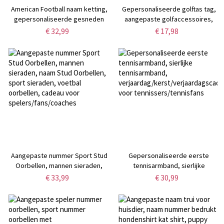
American Football naam ketting,
Gepersonaliseerde golftas tag,
gepersonaliseerde gesneden
aangepaste golfaccessoires,
naam Jersey nummer helm
aangepaste golftag, golf tee
€ 32,99
€ 17,98
hanger ketting voor sport
houder, cadeaus voor
voetbalfans
golfer/hem/mannen
Aangepaste nummer Sport Stud
Gepersonaliseerde eerste
Oorbellen, mannen sieraden,
tennisarmband, sierlijke
naam Stud Oorbellen, sport
tennisarmband,
€ 33,99
€ 30,99
sieraden, voetbal oorbellen,
verjaardag/kerst/verjaardagscade
cadeau voor
voor tennissers/tennisfans
spelers/fans/coaches