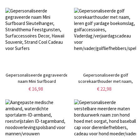
golfbalmarker, golfaccessoires,
met gegraveerde tekst, set met
verjaardags-/vaderdagcadeau
zeegerei,
voor
verjaardagscadeau/visserscadeau
golfliefhebbers/spelers/teams
voor vader/echtgenoot
Gepersonaliseerde gegraveerde
Gepersonaliseerde golf
naam Mini Surfboard
scorekaarthouder met naam,
Sleutelhanger, Strandthema
leren golf yardage boekomslag,
€ 16,98
€ 22,98
Feestgunsten, Surfaccessoires
golfaccessoires,
Decor, Hawaii Souvenir, Strand
Vaderdag/verjaardagscadeau
Cool Cadeau voor Surfers
voor
hem/vader/golfliefhebbers/speler