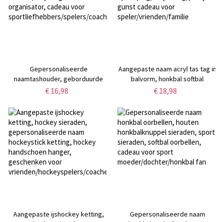
Gepersonaliseerde
Aangepaste naam acryl tas tag in
naamtashouder, geborduurde
balvorm, honkbal softbal
honkbal-/softbaltashouder,
basketbal voetbal tas
€ 16,98
€ 18,98
lederen/acryl dugout-
opknoping, verjaardag/partij
organisator, cadeau voor
gunst cadeau voor
sportliefhebbers/spelers/coaches
speler/vrienden/familie
Aangepaste ijshockey ketting,
Gepersonaliseerde naam