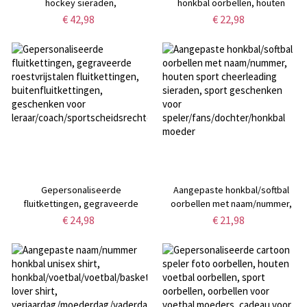
hockey sieraden,
honkbal oorbellen, houten
gepersonaliseerde naam
honkbalknuppel sieraden, sport
€ 42,98
€ 22,98
hockeystick ketting, hockey
sieraden, softbal oorbellen,
handschoen hanger, geschenken
cadeau voor sport
voor
moeder/dochter/honkbal fan
vrienden/hockeyspelers/coaches
Gepersonaliseerde
Aangepaste honkbal/softbal
fluitkettingen, gegraveerde
oorbellen met naam/nummer,
roestvrijstalen fluitkettingen,
houten sport cheerleading
€ 24,98
€ 21,98
buitenfluitkettingen, geschenken
sieraden, sport geschenken voor
voor
speler/fans/dochter/honkbal
leraar/coach/sportscheidsrechter
moeder