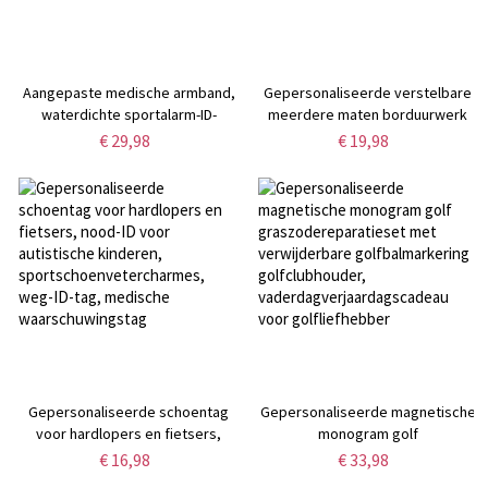
Aangepaste medische armband,
Gepersonaliseerde verstelbare
waterdichte sportalarm-ID-
meerdere maten borduurwerk
armband, roestvrijstalen ID-
naam zon hond hoed met oorgat,
€ 29,98
€ 19,98
tagarmband,
hond baseball cap voor
noodoverlevingspolsband voor
dierenliefhebbers, cadeau voor
mannen/vrouwen
hond moeder/vader
Gepersonaliseerde schoentag
Gepersonaliseerde magnetische
voor hardlopers en fietsers,
monogram golf
nood-ID voor autistische
graszodereparatieset met
€ 16,98
€ 33,98
kinderen,
verwijderbare golfbalmarkering