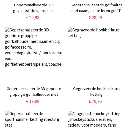
Gepersonaliseerde 1-6
Gepersonaliseerde golfbaltas
gezichtsfoto's, tropisch
met naam, echte leren golf-T-
geblokte strandhanddoek, snel
shirttas met trekkoord,
€ 29,98
€ 28,99
drogende microvezel
golfaccessoires,
badhanddoek,
verjaardags-/vaderdagcadeau
vakantie-/strand-/zwembadfeestgunst,
voor golfliefhebbers/hem/papa
cadeau voor familie/vrienden
Gepersonaliseerde 3D-geprinte
Gegraveerde honkbal kruis
grappige golfbalhouder met
ketting
naam en clip, golfaccessoire,
€ 19,98
€ 70,95
verjaardags-/kerst-/sportcadeau
voor
golfliefhebbers/spelers/coaches