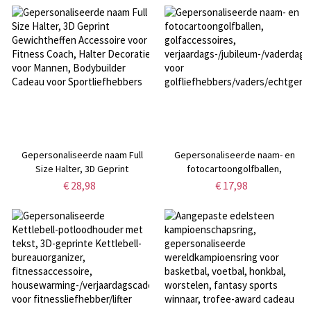
sportschoenvetercharmes, weg-
golfclubhouder,
ID-tag, medische
vaderdagverjaardagscadeau
waarschuwingstag
voor golfliefhebber
Gepersonaliseerde naam Full
Gepersonaliseerde naam- en
Size Halter, 3D Geprint
fotocartoongolfballen,
Gewichtheffen Accessoire voor
golfaccessoires,
€ 28,98
€ 17,98
Fitness Coach, Halter Decoratie
verjaardags-/jubileum-/vaderdag-/
voor Mannen, Bodybuilder
voor
Cadeau voor Sportliefhebbers
golfliefhebbers/vaders/echtgenot