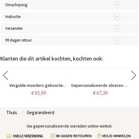
Omschrijving
Instructie
Verzenden
99 dagen retour
Klanten die dit artikel kochten, kochten ook:
Moederhartketting met 4 gepersonaliseerde geboortestenen en naam
Vergulde moeders geboortesteen hartketting met gegraveerde namen, 18 karaats goud
Gepersonaliseerde zilveren ketting met hart-in-hart geboortesteen en naam, Moederdagcadeau voor grootouders
€ 65,99
€ 67,39
Thuis
Gegarandeerd
Uw gepersonaliseerde sieraden online winkel.