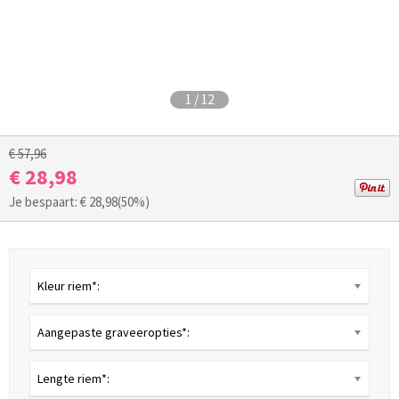
1
/
12
€ 57,96
€ 28,98
Je bespaart: €
28,98
(50%)
Kleur riem*:
Aangepaste graveeropties*:
Lengte riem*: