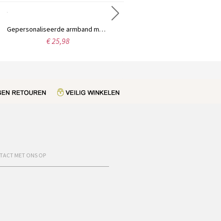
Gepersonaliseerde armband met afstudeerhoedje, naam en geboortesteen, armband voor de afstudeerklas van 2026 (middelbare school/universiteit), verfijnd sieraad, cadeau voor afgestudeerden/haar
Gepersonaliseerde strandhanddoek met naam en nummer, snel drogende badhanddoek, vakantie-/strand-/zwembadfeestgunst, verjaardags-/kerstcadeau voor sportliefhebbers/spelers
€ 25,98
€ 31,99
TACT MET ONS OP