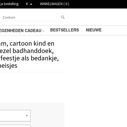
je bestelling
€
WINKELWAGEN (
0
)
BESTSELLERS
NIEUWE
EGENHEDEN CADEAU
m, cartoon kind en
vezel badhanddoek,
estje als bedankje,
eisjes