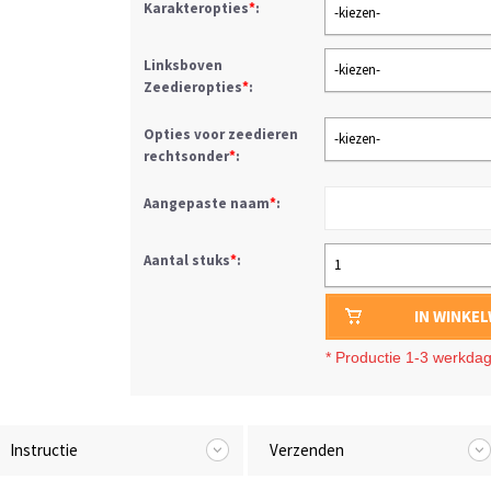
Karakteropties
*
:
-kiezen-
Linksboven
-kiezen-
Zeedieropties
*
:
Opties voor zeedieren
-kiezen-
rechtsonder
*
:
Aangepaste naam
*
:
Aantal stuks
*
:
1
IN WINKE
*
Productie 1-3 werkda
Instructie
Verzenden