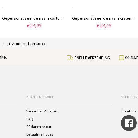
Gepersonaliseerde naam cartoon dier papa en baby hartvormige acryl plaquette, eerste Vaderdag ornament, bureau decoratie, Vaderdag cadeau voor nieuwe vaders
Gepersonaliseerde naam kralen armband/enkelband, minimalistische statement sieraden voor dames, verjaardag/jubileum/kerstcadeau voor haar/vrouw/moeder/vrienden
€ 24,98
€ 24,98
☀️Zomeruitverkoop
kel.
KLANTENSERVICE
NEEM CON
Verzenden & volgen
Email ons
FAQ
99 dagen retour
Betaalmethodes