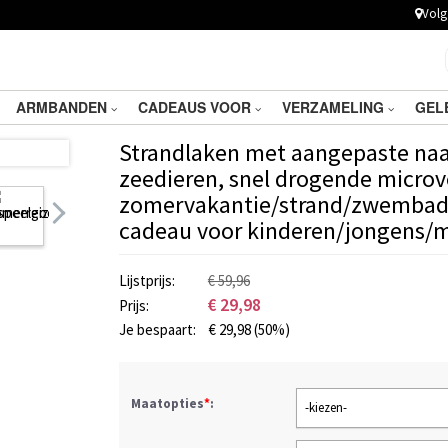
Volg 
ARMBANDEN
CADEAUS VOOR
VERZAMELING
GEL
Strandlaken met aangepaste naa
zeedieren, snel drogende micro
zomervakantie/strand/zwembadfe
cadeau voor kinderen/jongens/m
Lijstprijs:
€ 59,96
€
29,98
Prijs:
Je bespaart:
€
29,98
(50%)
Maatopties
*
:
-kiezen-