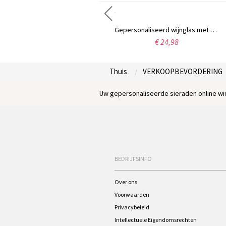
Sierlijke baarddraak oorbellen, sterling zilver 925 minimalistische damessieraden, verjaardags-/jubileumcadeau voor dierenliefhebbers/haar/moeder/vrienden
Gepersonaliseerd wijnglas met naam en portret voor vader, 10oz whiskyglas voor heren in ouderwetse stijl, verjaardags-/vaderdagcadeau voor vader/hem/echtgenoot
€ 25,98
€ 24,98
Thuis
VERKOOPBEVORDERING
Uw gepersonaliseerde sieraden online win
BEDRIJFSINFO
Over ons
Voorwaarden
Privacybeleid
Intellectuele Eigendomsrechten