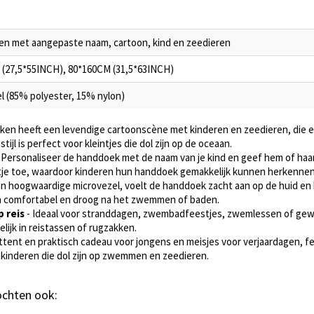
en met aangepaste naam, cartoon, kind en zeedieren
(27,5*55INCH), 80*160CM (31,5*63INCH)
l (85% polyester, 15% nylon)
aken heeft een levendige cartoonscène met kinderen en zeedieren, die 
tijl is perfect voor kleintjes die dol zijn op de oceaan.
 Personaliseer de handdoek met de naam van je kind en geef hem of haar
tintje toe, waardoor kinderen hun handdoek gemakkelijk kunnen herkenne
n hoogwaardige microvezel, voelt de handdoek zacht aan op de huid en b
n comfortabel en droog na het zwemmen of baden.
p reis
- Ideaal voor stranddagen, zwembadfeestjes, zwemlessen of gewo
ijk in reistassen of rugzakken.
ttent en praktisch cadeau voor jongens en meisjes voor verjaardagen, 
 kinderen die dol zijn op zwemmen en zeedieren.
kochten ook: