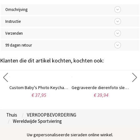
Omschrijving
Instructie
Verzenden
99 dagen retour
Klanten die dit artikel kochten, kochten ook:
Op maat gemaakte herensleutelhanger van zwart titaniumstaal met foto
Custom Baby's Photo Keychain roestvrij staal
Gegraveerde dierenfoto sleutelhanger
€ 37,95
€ 39,94
Thuis
VERKOOPBEVORDERING
Wereldwijde Sportviering
Uw gepersonaliseerde sieraden online winkel.