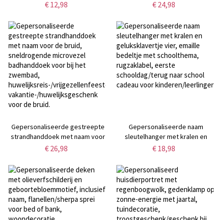
vorm van meerkleurige
olieverfschilderij van een
€ 12,98
€ 24,98
krijtletters, voor op het
huisdier, 295 ml Bourbon Old
whiteboard, kantoor- en
Fashioned glas,
klaslokaalbenodigdheden,
verjaardags-/jubileumcadeau
cadeau voor
voor
leerkrachten/onderwijzers voor
huisdiereigenaren/wijnliefhebbers
de start van het schooljaar.
Gepersonaliseerde gestreepte
Gepersonaliseerde naam
strandhanddoek met naam voor
sleutelhanger met kralen en
de bruid, sneldrogende
geluksklavertje vier, emaille
€ 26,98
€ 18,98
microvezel badhanddoek voor bij
bedeltje met schoolthema,
het zwembad,
rugzaklabel, eerste
huwelijksreis-/vrijgezellenfeestcadeau,
schooldag/terug naar school
vakantie-/huwelijksgeschenk
cadeau voor kinderen/leerlingen
voor de bruid.