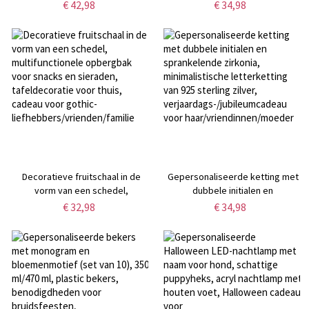
wafelgebreid, lichtgewicht en
dames golftas met
€ 42,98
€ 34,98
ademende deken voor in de
contrasterende bies, preppy
kinderwagen,
countryclubtas,
kraamcadeau/verjaardagscadeau
verjaardagscadeau voor
voor jongens/pasgeborenen
vrouwelijke golfers
Decoratieve fruitschaal in de
Gepersonaliseerde ketting met
vorm van een schedel,
dubbele initialen en
multifunctionele opbergbak voor
sprankelende zirkonia,
€ 32,98
€ 34,98
snacks en sieraden,
minimalistische letterketting van
tafeldecoratie voor thuis, cadeau
925 sterling zilver,
voor gothic-
verjaardags-/jubileumcadeau
liefhebbers/vrienden/familie
voor haar/vriendinnen/moeder