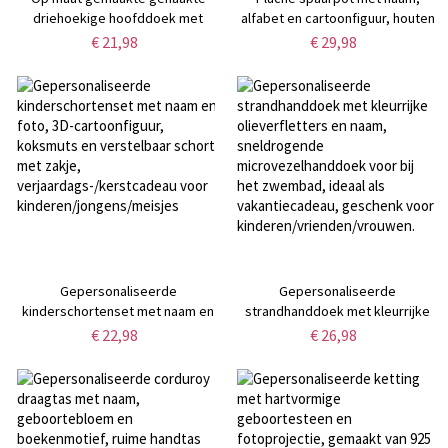
driehoekige hoofddoek met
alfabet en cartoonfiguur, houten
naam, holle gebreide sjaal met
spaarpot met transparant
€ 21,98
€ 29,98
strik, ademende
venster, ideaal als kinderdag- of
strandhoofddoek,
verjaardagscadeau voor
feestaccessoire, cadeau voor
kinderen/jongens/meisjes.
bruid/vrouwen/vriendinnen
Gepersonaliseerde
Gepersonaliseerde
kinderschortenset met naam en
strandhanddoek met kleurrijke
foto, 3D-cartoonfiguur, koksmuts
olieverfletters en naam,
€ 22,98
€ 26,98
en verstelbaar schort met zakje,
sneldrogende
verjaardags-/kerstcadeau voor
microvezelhanddoek voor bij het
kinderen/jongens/meisjes
zwembad, ideaal als
vakantiecadeau, geschenk voor
kinderen/vrienden/vrouwen.