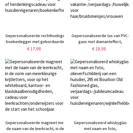
Gepersonaliseerde rechthoekige
Gepersonaliseerde tas van PVC-
boekenlegger met geborduurde
gaas met diamanteffect,
pootafdruk van uw huisdier en
geboortebloemalfabet, natte en
€ 17,98
€ 18,98
naam, ideaal als leesaccessoire,
droge tas, waterdichte
verjaardags- of
strandtas,
herdenkingscadeau voor
vakantie-/verjaardags-/huwelijksc
huisdiereigenaren/boekenliefhebbers.
voor
haar/bruidsmeisjes/vrouwen
Gepersonaliseerde magneet met
Gepersonaliseerd whiskyglas
de naam van de leerkracht, in de
met naam en foto,