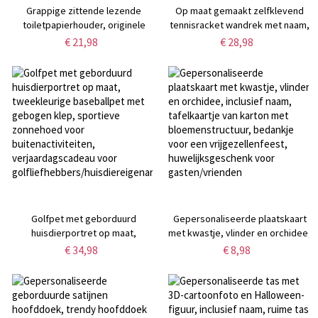
Grappige zittende lezende
Op maat gemaakt zelfklevend
toiletpapierhouder, originele
tennisracket wandrek met naam,
toiletpapierrolhouder in
mini tennisbaanvormig wandrek,
€ 21,98
€ 28,98
menselijke vorm, decoratie voor
decoratieve opbergplek voor
de badkamer,
tennisspullen binnenshuis,
verjaardagscadeau voor
cadeau voor
hem/haar/vrienden
tennisliefhebbers/spelers/mannen
Golfpet met geborduurd
Gepersonaliseerde plaatskaart
huisdierportret op maat,
met kwastje, vlinder en orchidee,
tweekleurige baseballpet met
inclusief naam, tafelkaartje van
€ 34,98
€ 8,98
gebogen klep, sportieve
karton met bloemenstructuur,
zonnehoed voor
bedankje voor een
buitenactiviteiten,
vrijgezellenfeest,
verjaardagscadeau voor
huwelijksgeschenk voor
golfliefhebbers/huisdiereigenaren/mannen
gasten/vrienden