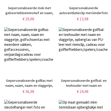
Gepersonaliseerde mok met
Gepersonaliseerde
geboortebloemmotief en naam,
autoventilatieclip met kinderfoto
veelkleurige keramische koffie-
en de tekst "Slow Down Daddy"
€ 29,98
€ 13,98
of theemok van 350 ml,
van acryl, decoratie voor een
verjaardags-/afstudeercadeau
kleine politieagent,
voor
autoaccessoire,
haar/boekenliefhebbers/vrouwen
verjaardags-/vaderdagcadeau
voor echtgenoot/vader
Gepersonaliseerde golftas met
Gepersonaliseerde golfbal- en
naam, naam, naam en vlaggetje,
teehouder met naam en
golfschoentas met meerdere
vlaggetje, opbergtas van PU-leer
€ 36,98
€ 24,98
vakken, golfaccessoires,
met riemclip, cadeau voor
verjaardagscadeau voor
golfliefhebbers/spelers/coaches
golfliefhebbers/spelers/coaches