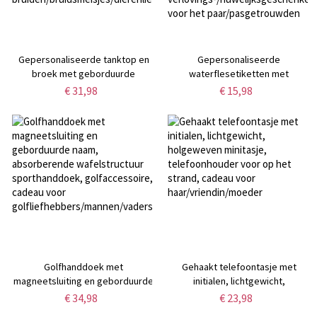
Gepersonaliseerde tanktop en
Gepersonaliseerde
broek met geborduurde
waterflesetiketten met
hartvormige strik en
monogram, bloemenmotief en
€ 31,98
€ 15,98
huisdierportret en tekst,
trouwlogo (set van 20),
loungewear set voor
bedankjes voor een
vrijgezellenfeest, cadeau voor
vrijgezellenfeest,
bruiden/bruidsmeisjes/dierenliefhebbers
verlovings-/huwelijksgeschenken
voor het paar/pasgetrouwden
Golfhanddoek met
Gehaakt telefoontasje met
magneetsluiting en geborduurde
initialen, lichtgewicht,
naam, absorberende
holgeweven minitasje,
€ 34,98
€ 23,98
wafelstructuur sporthanddoek,
telefoonhouder voor op het