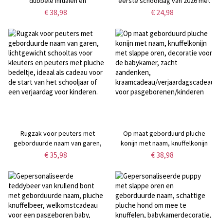
dubbele initialen en
eerste schooldag van 2026 met
fotoprojectie, verfijnde armband
naam, kleurrijk T-shirt met korte
€ 38,98
€ 24,98
van 925 sterling zilver met
mouwen voor de start van het
verborgen foto aan de
schooljaar, unisex outfit, cadeau
binnenkant, stapelbaar
voor jongens/meisjes/kinderen
gedenksieraad, cadeau voor
voor de start van het schooljaar
vrouwen
Rugzak voor peuters met
Op maat geborduurd pluche
geborduurde naam van garen,
konijn met naam, knuffelkonijn
lichtgewicht schooltas voor
met slappe oren, decoratie voor
€ 35,98
€ 38,98
kleuters en peuters met pluche
de babykamer, zacht aandenken,
bedeltje, ideaal als cadeau voor
kraamcadeau/verjaardagscadeau
de start van het schooljaar of
voor pasgeborenen/kinderen
een verjaardag voor kinderen.