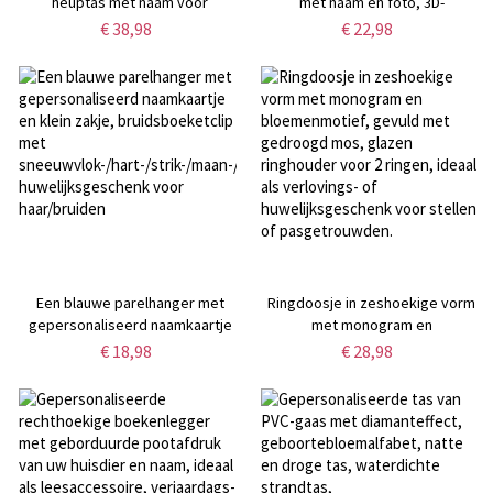
heuptas met naam voor
met naam en foto, 3D-
kappersgereedschap, inclusief
cartoonfiguur, geruit design, 355
€ 38,98
€ 22,98
opbergtas voor kammen,
ml/473 ml, drinkbeker met rietje
scharen, sectieclips en riemclip.
en deksel, ideaal als verjaardags-
Een ideaal cadeau voor
of schoolcadeau voor
kappers/haarstylisten.
kinderen/jongens/meisjes.
Een blauwe parelhanger met
Ringdoosje in zeshoekige vorm
gepersonaliseerd naamkaartje
met monogram en
en klein zakje, bruidsboeketclip
bloemenmotief, gevuld met
€ 18,98
€ 28,98
met
gedroogd mos, glazen
sneeuwvlok-/hart-/strik-/maan-/engelenvleugels,
ringhouder voor 2 ringen, ideaal
huwelijksgeschenk voor
als verlovings- of
haar/bruiden
huwelijksgeschenk voor stellen
of pasgetrouwden.