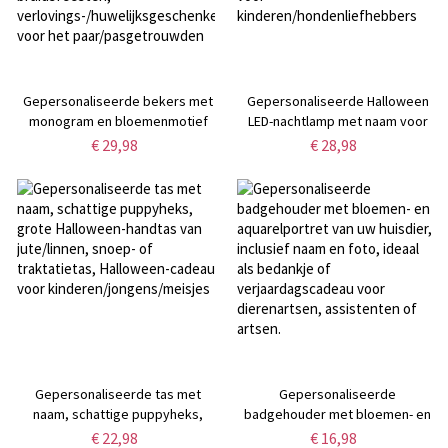
Gepersonaliseerde bekers met
Gepersonaliseerde Halloween
monogram en bloemenmotief
LED-nachtlamp met naam voor
(set van 10), 350 ml/470 ml,
hond, schattige puppyheks, acryl
€ 29,98
€ 28,98
plastic bekers, benodigdheden
nachtlamp met houten voet,
voor bruidsfeesten,
Halloween cadeau voor
verlovings-/huwelijksgeschenken
kinderen/hondenliefhebbers
voor het paar/pasgetrouwden
Gepersonaliseerde tas met
Gepersonaliseerde
naam, schattige puppyheks,
badgehouder met bloemen- en
grote Halloween-handtas van
aquarelportret van uw huisdier,
€ 22,98
€ 16,98