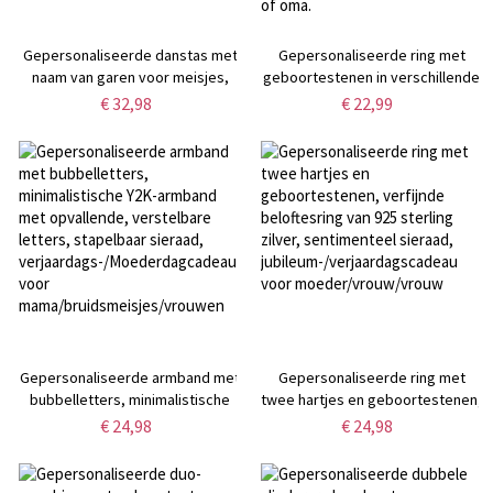
Gepersonaliseerde danstas met
Gepersonaliseerde ring met
naam van garen voor meisjes,
geboortestenen in verschillende
waterdichte ballet- en
vormen (1-7), verkrijgbaar in
€ 32,98
€ 22,99
gymnastiektas met glitterstrik,
druppel-, ovale, ronde en
crossbody reistas/sporttas,
rechthoekige vorm, stapelbaar,
cadeau voor dansers/kinderen
ideaal als verjaardags- of
Moederdagcadeau voor mama of
oma.
Gepersonaliseerde armband met
Gepersonaliseerde ring met
bubbelletters, minimalistische
twee hartjes en geboortestenen,
Y2K-armband met opvallende,
verfijnde beloftesring van 925
€ 24,98
€ 24,98
verstelbare letters, stapelbaar
sterling zilver, sentimenteel
sieraad,
sieraad,
verjaardags-/Moederdagcadeau
jubileum-/verjaardagscadeau