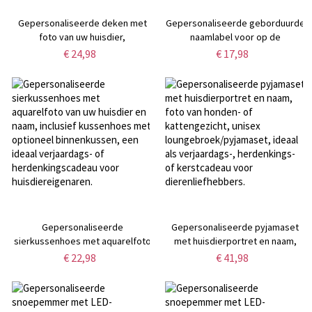
Gepersonaliseerde deken met
Gepersonaliseerde geborduurde
foto van uw huisdier,
naamlabel voor op de
raster-/streep-/stippenpatroon
schouderband, meerkleurig
€ 24,98
€ 17,98
en naam, flanellen/sherpa plaid
taslabel met drukknoop of
voor bed of bank,
karabijnsluiting, decoratief
woondecoratie, cadeau voor
accessoire, cadeau voor
huisdiereigenaren
jongens/meisjes voor de start
van het schooljaar.
Gepersonaliseerde
Gepersonaliseerde pyjamaset
sierkussenhoes met aquarelfoto
met huisdierportret en naam,
van uw huisdier en naam,
foto van honden- of
€ 22,98
€ 41,98
inclusief kussenhoes met
kattengezicht, unisex
optioneel binnenkussen, een
loungebroek/pyjamaset, ideaal
ideaal verjaardags- of
als verjaardags-, herdenkings- of
herdenkingscadeau voor
kerstcadeau voor