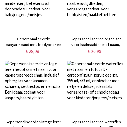
Gepersonaliseerde
Gepersonaliseerde organizer
babyarmband met teddybeer en
voor haaknaalden met naam,
naam, sierlijke platte
opbergstandaard met meerdere
€ 28,98
€ 20,98
schakelarmband voor baby's,
vakken voor knutsel- en
aandenken, betekenisvol
naaibenodigdheden,
doopcadeau, cadeau voor
verjaardagscadeau voor
babyjongens/meisjes
hobbyisten/haakliefhebbers
Gepersonaliseerde vintage leren
Gepersonaliseerde waterfles