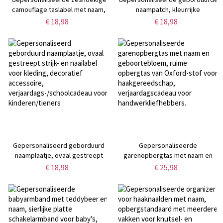
camouflage taslabel met naam,
naampatch, kleurrijke
waterdichte sleutelhanger met
letterapplicatie om op te strijken
€ 18,98
€ 18,98
gestreept dambordpatroon,
of op te naaien met een schattig
acryl taslabel, schoolcadeau
accent,
voor kinderen/jongens
verjaardags-/schoolcadeau voor
kinderen/jongens/meisjes
Gepersonaliseerd geborduurd
Gepersonaliseerde
naamplaatje, ovaal gestreept
garenopbergtas met naam en
strijk- en naailabel voor kleding,
geboortebloem, ruime
€ 18,98
€ 25,98
decoratief accessoire,
opbergtas van Oxford-stof voor
verjaardags-/schoolcadeau voor
haakgereedschap,
kinderen/tieners
verjaardagscadeau voor
handwerkliefhebbers.