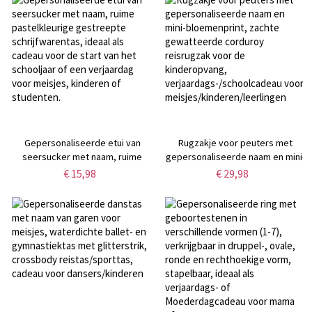
verjaardags-/Moederdagcadeau
strand en camping, cadeau voor
voor mama/vrouwen
peuters/meisjes/jongens voor
de start van het schooljaar
Gepersonaliseerde etui van
Rugzakje voor peuters met
seersucker met naam, ruime
gepersonaliseerde naam en mini-
pastelkleurige gestreepte
bloemenprint, zachte
€ 15,98
€ 29,98
schrijfwarentas, ideaal als
gewatteerde corduroy
cadeau voor de start van het
reisrugzak voor de
schooljaar of een verjaardag
kinderopvang,
voor meisjes, kinderen of
verjaardags-/schoolcadeau voor
studenten.
meisjes/kinderen/leerlingen