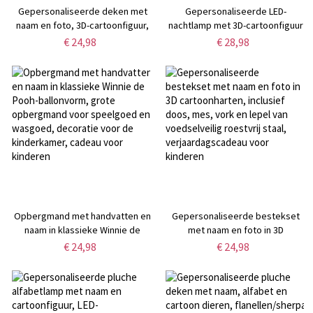
Gepersonaliseerde deken met
Gepersonaliseerde LED-
naam en foto, 3D-cartoonfiguur,
nachtlamp met 3D-cartoonfiguur
sterrenhemel/zee/bos,
en sterrenwolk, acryl nachtlamp
€ 24,98
€ 28,98
flanellen/sherpa sprei voor bed
met houten voet, verjaardags- of
of bank,
kinderdagcadeau voor kinderen
verjaardags-/kinderdagcadeau
voor kinderen
Opbergmand met handvatten en
Gepersonaliseerde bestekset
naam in klassieke Winnie de
met naam en foto in 3D
Pooh-ballonvorm, grote
cartoonharten, inclusief doos,
€ 24,98
€ 24,98
opbergmand voor speelgoed en
mes, vork en lepel van
wasgoed, decoratie voor de
voedselveilig roestvrij staal,
kinderkamer, cadeau voor
verjaardagscadeau voor
kinderen
kinderen