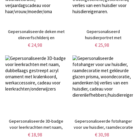
Gepersonaliseerde deken met
Gepersonaliseerd
olieverfschilderij en
huisdierportret met
geboortebloemmotief, inclusief
regenboogwolk, gedenklamp op
€ 24,98
€ 25,98
naam, flanellen/sherpa sprei
zonne-energie met jaartal,
voor bed of bank,
tuindecoratie,
woondecoratie,
troostgeschenk/geschenk bij
verjaardagscadeau voor
verlies van een huisdier voor
haar/vrouw/moeder/oma
huisdiereigenaren.
Gepersonaliseerde 3D-badge
Gepersonaliseerde fotohanger
voor leerkrachten met naam,
voor uw huisdier, raamdecoratie
dubbellaags gestreept acryl
met gekleurde glazen prisma,
€ 18,98
€ 30,98