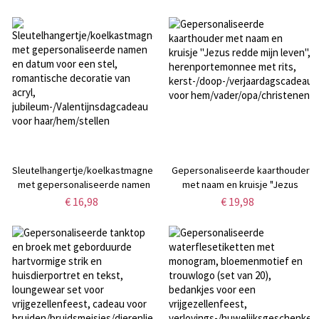
jute/linnen, snoep- of
inclusief naam en foto, ideaal als
traktatietas, Halloween-cadeau
bedankje of verjaardagscadeau
voor kinderen/jongens/meisjes
voor dierenartsen, assistenten
of artsen.
Sleutelhangertje/koelkastmagneet
Gepersonaliseerde kaarthouder
met gepersonaliseerde namen
met naam en kruisje "Jezus
en datum voor een stel,
redde mijn leven",
€ 16,98
€ 19,98
romantische decoratie van acryl,
herenportemonnee met rits,
jubileum-/Valentijnsdagcadeau
kerst-/doop-/verjaardagscadeau
voor haar/hem/stellen
voor hem/vader/opa/christenen