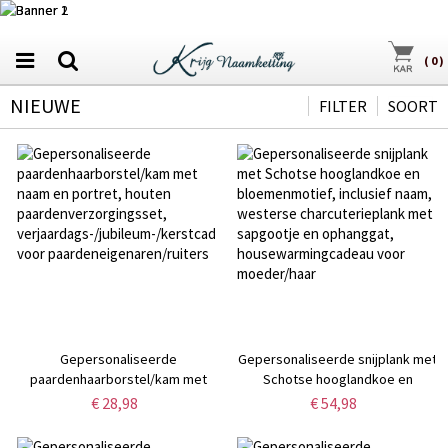
(
0
)
NIEUWE
FILTER
SOORT
Gepersonaliseerde
Gepersonaliseerde snijplank met
paardenhaarborstel/kam met
Schotse hooglandkoe en
naam en portret, houten
bloemenmotief, inclusief naam,
€ 28,98
€ 54,98
paardenverzorgingsset,
westerse charcuterieplank met
verjaardags-/jubileum-/kerstcadeau
sapgootje en ophanggat,