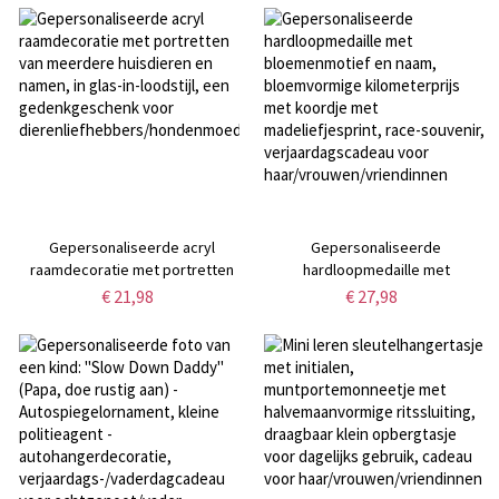
golfaccessoire, cadeau voor
strand, cadeau voor
golfliefhebbers/mannen/vaders
haar/vriendin/moeder
Gepersonaliseerde acryl
Gepersonaliseerde
raamdecoratie met portretten
hardloopmedaille met
van meerdere huisdieren en
bloemenmotief en naam,
€ 21,98
€ 27,98
namen, in glas-in-loodstijl, een
bloemvormige kilometerprijs
gedenkgeschenk voor
met koordje met
dierenliefhebbers/hondenmoeders/huisdiereigenaren.
madeliefjesprint, race-souvenir,
verjaardagscadeau voor
haar/vrouwen/vriendinnen