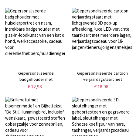
ornament met kralenkoord,
woondecoratie, aandenken bij
werkaccessoire, cadeau voor
verlies van een huisdier, cadeau
leerkrachten/onderwijzers
voor
dierenliefhebbers/huisdiereigenar
Gepersonaliseerde
Gepersonaliseerde cartoon
badgehouder met
verjaardagstaart met
huisdierportret en naam,
lichtgevende 3D pop-up
€ 12,98
€ 18,98
intrekbare badgehouder met
afbeelding, luxe LED-verlichte
glas-in-loodkunst van een kat of
taartkaart met meerdere lagen,
hond, werkaccessoire, cadeau
verjaardagscadeau voor 18-
voor
jarigen/tieners/jongens/meisjes
dierenliefhebbers/huisdiereigenaren