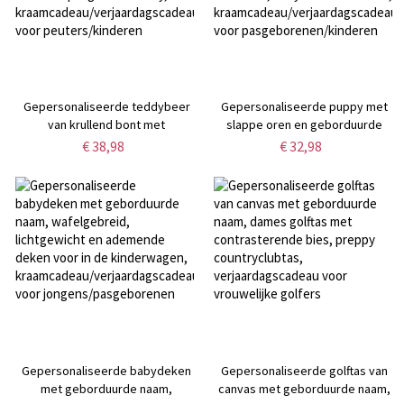
Gepersonaliseerde teddybeer
Gepersonaliseerde puppy met
van krullend bont met
slappe oren en geborduurde
geborduurde naam, pluche
naam, schattige pluche hond om
€ 38,98
€ 32,98
knuffelbeer, welkomstcadeau
mee te knuffelen,
voor een pasgeboren baby,
babykamerdecoratie,
kraamcadeau/verjaardagscadeau
kraamcadeau/verjaardagscadeau
voor peuters/kinderen
voor pasgeborenen/kinderen
Gepersonaliseerde babydeken
Gepersonaliseerde golftas van
met geborduurde naam,
canvas met geborduurde naam,