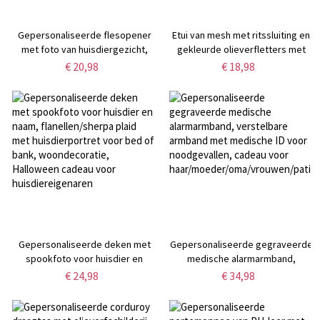
Gepersonaliseerde flesopener
Etui van mesh met ritssluiting en
met foto van huisdiergezicht,
gekleurde olieverfletters met
opener met huisdierportret en
gepersonaliseerde naam,
€ 20,98
€ 18,98
magneet, keukenaccessoire,
waterdichte transparante
housewarming-/verjaardags-/herdenkingscadeau
opbergtas voor schoolspullen,
voor huisdiereigenaren
ideaal als cadeau voor leerlingen
aan het begin van het schooljaar.
Gepersonaliseerde deken met
Gepersonaliseerde gegraveerde
spookfoto voor huisdier en
medische alarmarmband,
naam, flanellen/sherpa plaid met
verstelbare armband met
€ 24,98
€ 34,98
huisdierportret voor bed of
medische ID voor noodgevallen,
bank, woondecoratie, Halloween
cadeau voor
cadeau voor huisdiereigenaren
haar/moeder/oma/vrouwen/patiën