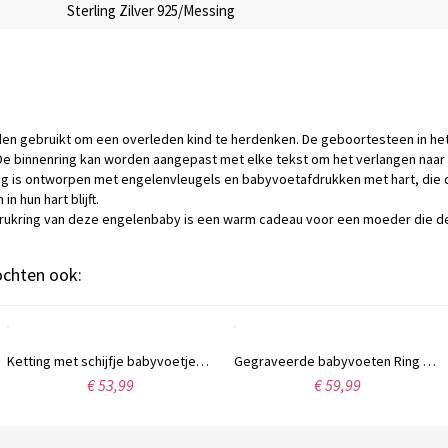
Sterling Zilver 925/Messing
en gebruikt om een overleden kind te herdenken. De geboortesteen in het
 binnenring kan worden aangepast met elke tekst om het verlangen naar h
ng is ontworpen met engelenvleugels en babyvoetafdrukken met hart, die
 hun hart blijft.
ukring van deze engelenbaby is een warm cadeau voor een moeder die de
kochten ook:
Ketting met schijfje babyvoetjes en geboortesteen voor nieuwe moeders, sterling zilver.
Gegraveerde babyvoeten Ring voor moeder Sterling zilver
€ 53,99
€ 59,99