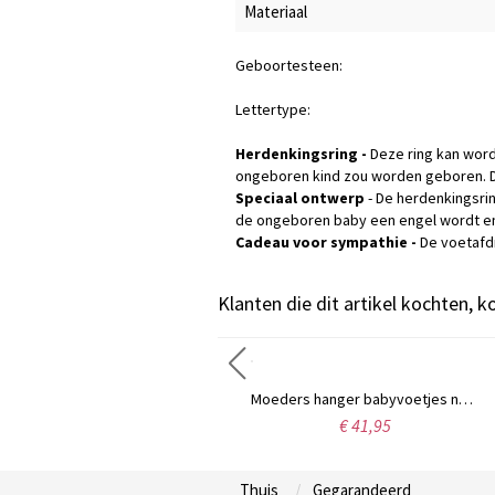
Materiaal
Geboortesteen:
Lettertype:
Herdenkingsring -
Deze ring kan word
ongeboren kind zou worden geboren. De
Speciaal ontwerp
- De herdenkingsri
de ongeboren baby een engel wordt en in
Cadeau voor sympathie -
De voetafdr
Klanten die dit artikel kochten, 
Aangepaste babyvoetjes moeder ketting
Moeders hanger babyvoetjes namen ketting 18k verguld
€ 38,95
€ 41,95
Thuis
Gegarandeerd