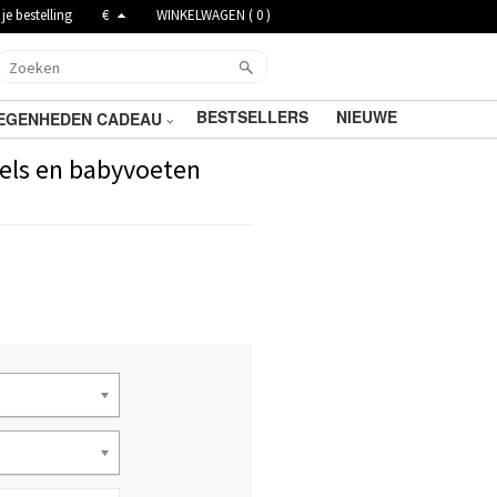
je bestelling
€
WINKELWAGEN (
0
)
BESTSELLERS
NIEUWE
EGENHEDEN CADEAU
els en babyvoeten