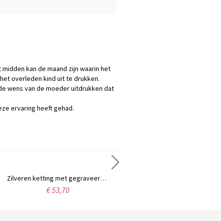
 midden kan de maand zijn waarin het
et overleden kind uit te drukken.
 de wens van de moeder uitdrukken dat
ze ervaring heeft gehad.
Zilveren ketting met gegraveerde babyvoetjes en gepersonaliseerde geboortesteen.
Gegraveerde babyvoetenring met geplatineerd geboortesteen
€ 53,70
€ 47,95