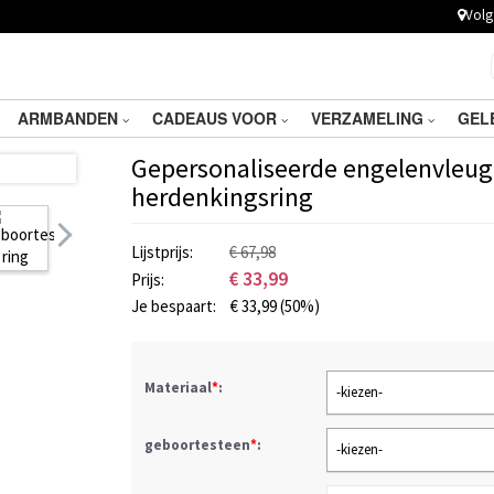
Volg 
ARMBANDEN
CADEAUS VOOR
VERZAMELING
GEL
Gepersonaliseerde engelenvleug
herdenkingsring
Lijstprijs:
€ 67,98
€
33,99
Prijs:
Je bespaart:
€
33,99
(50%)
Materiaal
*
:
-kiezen-
geboortesteen
*
:
-kiezen-