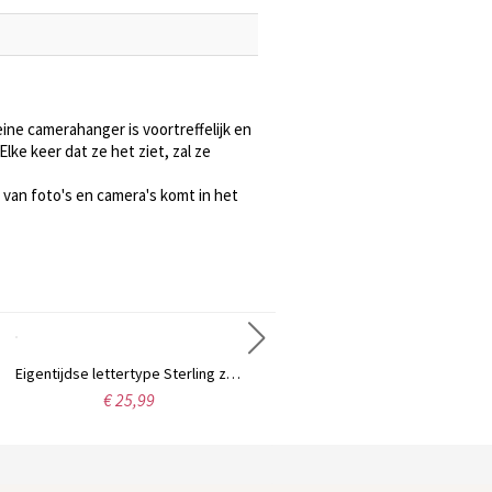
ine camerahanger is voortreffelijk en
lke keer dat ze het ziet, zal ze
van foto's en camera's komt in het
Eigentijdse lettertype Sterling zilveren naamketting
Gepersonaliseerde Carrie naamketting, 18 karaats verguld.
€ 25,99
€ 35,95