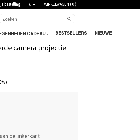
je bestelling
€
WINKELWAGEN (
0
)
BESTSELLERS
NIEUWE
EGENHEDEN CADEAU
rde camera projectie
0%)
aan de linkerkant