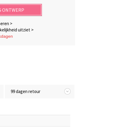
G ONTWERP
seren >
elijkheid uitziet >
rkdagen
99 dagen retour