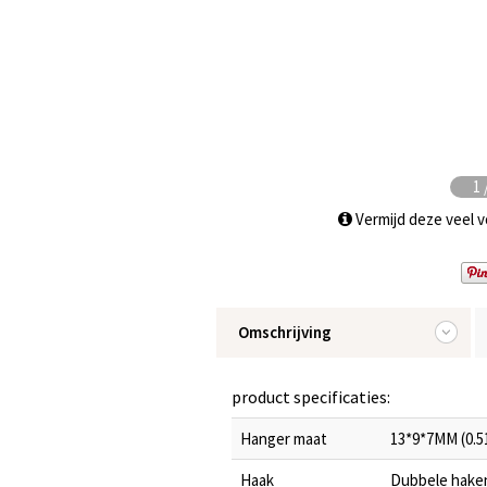
1
Vermijd deze veel 
Omschrijving
product specificaties:
Hanger maat
13*9*7MM (0.5
Haak
Dubbele hake