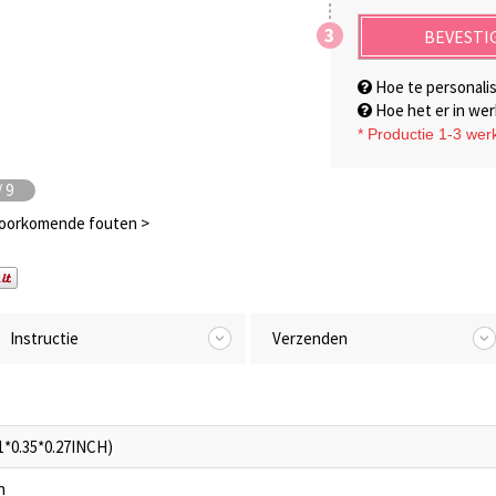
3
BEVESTI
Hoe te personali
Hoe het er in werk
*
Productie 1-3 we
/
9
voorkomende fouten >
Instructie
Verzenden
1*0.35*0.27INCH)
n