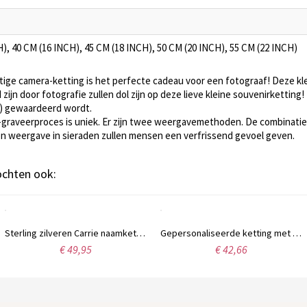
), 40 CM (16 INCH), 45 CM (18 INCH), 50 CM (20 INCH), 55 CM (22 INCH)
ige camera-ketting is het perfecte cadeau voor een fotograaf! Deze kle
ijn door fotografie zullen dol zijn op deze lieve kleine souvenirketting! E
) gewaardeerd wordt.
-graveerproces is uniek. Er zijn twee weergavemethoden. De combinatie 
 en weergave in sieraden zullen mensen een verfrissend gevoel geven.
kochten ook:
Sterling zilveren Carrie naamketting met geboortesteen, cadeau voor vrouwen, echtgenotes, moeders, vriendinnen, dochters en andere dierbaren.
Gepersonaliseerde ketting met initialen en monogram in wijnranklettertype, sterling zilver.
€ 49,95
€ 42,66