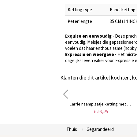
Ketting type
Kabel ketting
Ketenlengte
35 CM (14 INCH
Exquise en eenvoudig
- Deze pracht
eenvoudig. Meisjes die gepassioneerd z
voelen dat haar enthousiasme (hobby
Expressie en weergave
- Het micro
dagelijks leven vaker voor. Expressie
Klanten die dit artikel kochten, 
Gepersonaliseerde sterling zilveren naamplaat ketting met sierletters
Carrie naamplaatje ketting met geboortesteen, 18 karaats verguld
€ 34,99
€ 53,95
Thuis
Gegarandeerd