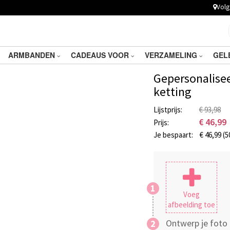
Volg 
ARMBANDEN
CADEAUS VOOR
VERZAMELING
GEL
Gepersonalisee
ketting
Lijstprijs:
€ 93,98
€
46,99
Prijs:
Je bespaart:
€
46,99
(5
1
Voeg
afbeelding toe
Ontwerp je foto 
2