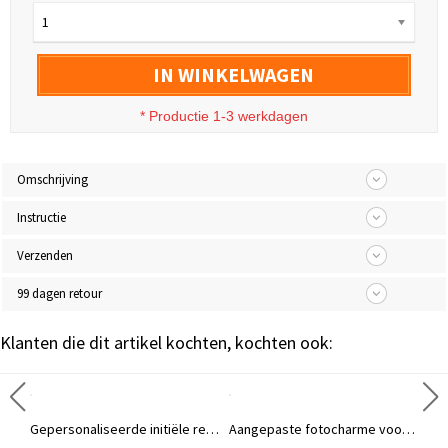
1
IN WINKELWAGEN
* Productie 1-3 werkdagen
Omschrijving
Instructie
Verzenden
99 dagen retour
Klanten die dit artikel kochten, kochten ook:
(Set van 2) Gepersonaliseerde Monogram Beginletter Naam Manchetknopen, Verjaardag Vaderdag Kerstcadeau voor mannen
Gepersonaliseerde initiële reversspeld, gepersonaliseerd naamspeldpak, aangepaste reversspeld, cadeaus voor dames en heren
Aangepaste fotocharme voor bruidsherdenkingsboeket