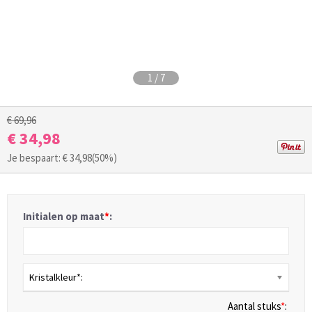
1
/
7
€ 69,96
€ 34,98
Je bespaart: €
34,98
(50%)
Initialen op maat
*
:
Kristalkleur*:
Aantal stuks
*
: