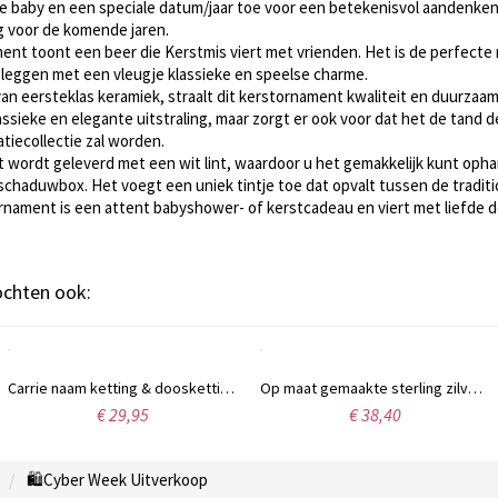
e baby en een speciale datum/jaar toe voor een betekenisvol aandenken 
g voor de komende jaren.
ment toont een beer die Kerstmis viert met vrienden. Het is de perfecte
 leggen met een vleugje klassieke en speelse charme.
an eersteklas keramiek, straalt dit kerstornament kwaliteit en duurzaam
ssieke en elegante uitstraling, maar zorgt er ook voor dat het de tand d
tiecollectie zal worden.
 wordt geleverd met een wit lint, waardoor u het gemakkelijk kunt op
 schaduwbox. Het voegt een uniek tintje toe dat opvalt tussen de tradi
ornament is een attent babyshower- of kerstcadeau en viert met liefde
kochten ook:
Carrie naam ketting & doosketting in rosé goud
Op maat gemaakte sterling zilveren meisjesketting
€ 29,95
€ 38,40
🛍️Cyber Week Uitverkoop