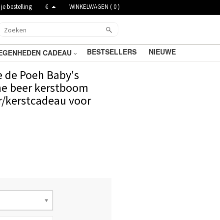
je bestelling
€
WINKELWAGEN (
0
)
BESTSELLERS
NIEUWE
EGENHEDEN CADEAU
e de Poeh Baby's
che beer kerstboom
/kerstcadeau voor