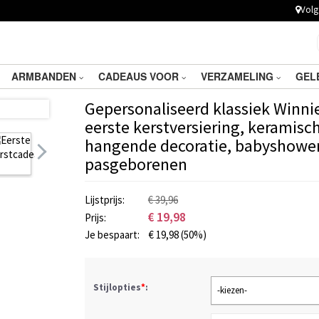
Volg 
ARMBANDEN
CADEAUS VOOR
VERZAMELING
GEL
Gepersonaliseerd klassiek Winni
eerste kerstversiering, keramis
hangende decoratie, babyshower
pasgeborenen
Lijstprijs:
€ 39,96
€
19,98
Prijs:
Je bespaart:
€
19,98
(50%)
Stijlopties
*
:
-kiezen-