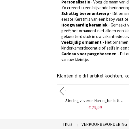
Personalisatie
- Voeg de naam van d
Zo creëert u een blijvende herinnerin
Schattig berenontwerp
- Dit orna
eerste Kerstmis van een baby vast te
Hoogwaardig keramiek
- Gemaakt v
geeft het ornament niet alleen een kla
gekoesterd stuk in uw vakantiedecora
Veelzijdig ornament
- Het ornament
kinderkamerdecoratie of zelfs in een
Cadeau voor pasgeborenen
- Dit 
van uw kleintje.
Klanten die dit artikel kochten, 
Gepersonaliseerde ketting Fancy Circle Monogram ketting zilver
Sterling zilveren Harrington lettertype naam ketting
€ 39,99
€ 23,99
Thuis
VERKOOPBEVORDERING