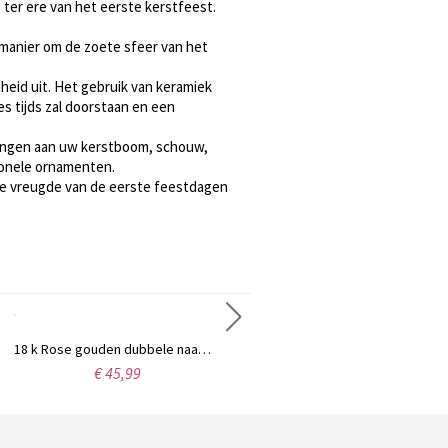
ter ere van het eerste kerstfeest.
 manier om de zoete sfeer van het
heid uit. Het gebruik van keramiek
es tijds zal doorstaan en een
hangen aan uw kerstboom, schouw,
tionele ornamenten.
 de vreugde van de eerste feestdagen
18 k Rose gouden dubbele naam Infinity ketting
Gepersonaliseerde sterling zilveren naamketting in sierlijke stijl
€ 45,99
€ 61,99