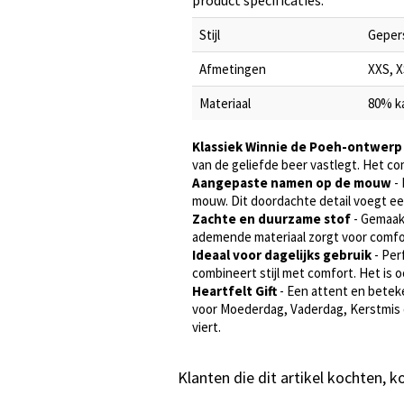
product specificaties:
Stijl
Geper
Afmetingen
XXS, X
Materiaal
80% k
Klassiek Winnie de Poeh-ontwerp
van de geliefde beer vastlegt. Het c
Aangepaste namen op de mouw
- 
mouw. Dit doordachte detail voegt ee
Zachte en duurzame stof
- Gemaak
ademende materiaal zorgt voor comfor
Ideaal voor dagelijks gebruik
- Per
combineert stijl met comfort. Het is
Heartfelt Gift
- Een attent en beteke
voor Moederdag, Vaderdag, Kerstmis 
viert.
Klanten die dit artikel kochten, 