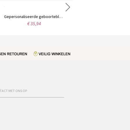
Gepersonaliseerde geboortebloem ring met gravure
Aangepaste naam enkelband
€ 35,94
€ 33,99
TACT MET ONS OP