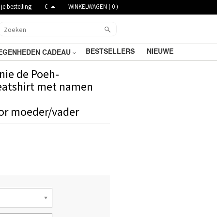
je bestelling
€
WINKELWAGEN (
0
)
BESTSELLERS
NIEUWE
EGENHEDEN CADEAU
nie de Poeh-
eatshirt met namen
or moeder/vader