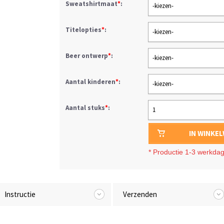
Sweatshirtmaat
*
:
-kiezen-
Titelopties
*
:
-kiezen-
Beer ontwerp
*
:
-kiezen-
Aantal kinderen
*
:
-kiezen-
Aantal stuks
*
:
1
IN WINKE
*
Productie 1-3 werkda
Instructie
Verzenden