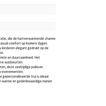
tratie, die de hartverwarmende charme
casual comfort op koelere dagen.
w kinderen elegant gedrukt op de
in.
armte en duurzaamheid. Het
dere wasbeurten.
ten, deze veelzijdige pullover
ema-evenementen.
 gepersonaliseerde trui is ideaal
een warme en gedenkwaardige manier