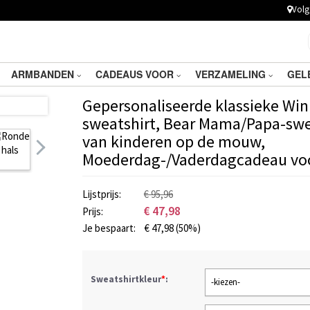
Volg 
ARMBANDEN
CADEAUS VOOR
VERZAMELING
GEL
Gepersonaliseerde klassieke Win
sweatshirt, Bear Mama/Papa-sw
van kinderen op de mouw,
Moederdag-/Vaderdagcadeau vo
Lijstprijs:
€ 95,96
€
47,98
Prijs:
Je bespaart:
€
47,98
(50%)
Sweatshirtkleur
*
:
-kiezen-