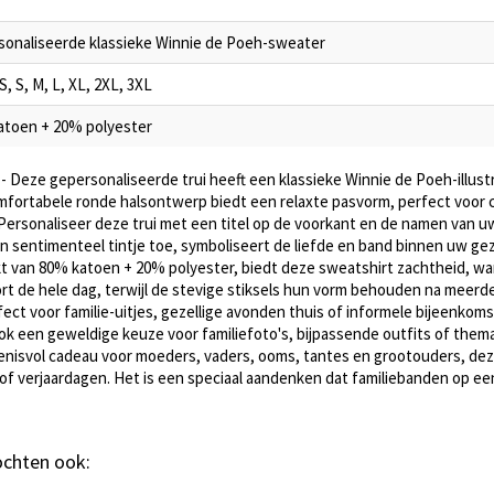
sonaliseerde klassieke Winnie de Poeh-sweater
S, S, M, L, XL, 2XL, 3XL
atoen + 20% polyester
- Deze gepersonaliseerde trui heeft een klassieke Winnie de Poeh-illus
omfortabele ronde halsontwerp biedt een relaxte pasvorm, perfect voor 
Personaliseer deze trui met een titel op de voorkant en de namen van u
n sentimenteel tintje toe, symboliseert de liefde en band binnen uw gez
t van 80% katoen + 20% polyester, biedt deze sweatshirt zachtheid, w
t de hele dag, terwijl de stevige stiksels hun vorm behouden na meer
fect voor familie-uitjes, gezellige avonden thuis of informele bijeenkoms
 ook een geweldige keuze voor familiefoto's, bijpassende outfits of th
nisvol cadeau voor moeders, vaders, ooms, tantes en grootouders, deze
of verjaardagen. Het is een speciaal aandenken dat familiebanden op 
kochten ook: