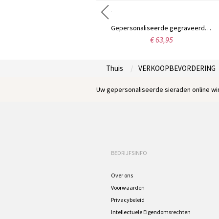
Gepersonaliseerde stijlvolle naamketting van sterling zilver 925, Valentijnsdag-, jubileum- of verjaardagscadeau voor haar.
Gepersonaliseerde gegraveerde fotoketting in hartvorm met naam, Moederdag-/verjaardags-/jubileumcadeau voor haar/familie/vrienden
€ 29,95
€ 63,95
Thuis
VERKOOPBEVORDERING
Uw gepersonaliseerde sieraden online win
BEDRIJFSINFO
Over ons
Voorwaarden
Privacybeleid
Intellectuele Eigendomsrechten