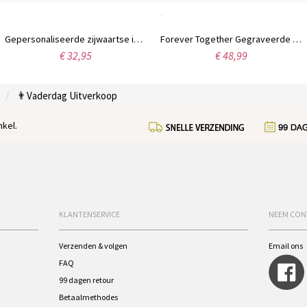
Gepersonaliseerde zijwaartse initialenketting, Moederdagcadeaus, voor moeder, voor haar
Forever Together Gegraveerde Birthstone Heart Ring voor haar
€ 32,95
€ 48,99
👨Vaderdag Uitverkoop
kel.
KLANTENSERVICE
NEEM CON
Verzenden & volgen
Email ons
FAQ
99 dagen retour
Betaalmethodes