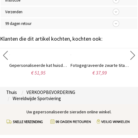
Instructie
Verzenden
99 dagen retour
Klanten die dit artikel kochten, kochten ook:
Heren vierzijdige bar ketting 18K goud verguld zilver
Gepersonaliseerde kat huisdier foto gegraveerde ketting sterling zilver
Fotogegraveerde zwarte titanium stalen dog tag ketting
€ 51,95
€ 37,99
Thuis
VERKOOPBEVORDERING
Wereldwijde Sportviering
Uw gepersonaliseerde sieraden online winkel.