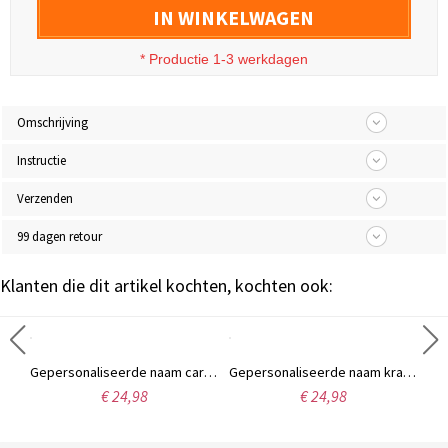
IN WINKELWAGEN
* Productie 1-3 werkdagen
Omschrijving
Instructie
Verzenden
99 dagen retour
Klanten die dit artikel kochten, kochten ook:
Gepersonaliseerd wijnglas met naam en portret voor vader, 10oz whiskyglas voor heren in ouderwetse stijl, verjaardags-/vaderdagcadeau voor vader/hem/echtgenoot
Gepersonaliseerde naam cartoon dier papa en baby hartvormige acryl plaquette, eerste Vaderdag ornament, bureau decoratie, Vaderdag cadeau voor nieuwe vaders
Gepersonaliseerde naam kralen armband/enkelband, minimalistische statement sieraden voor dames, verjaardag/jubileum/kerstcadeau voor haar/vrouw/moeder/vrienden
€ 24,98
€ 24,98