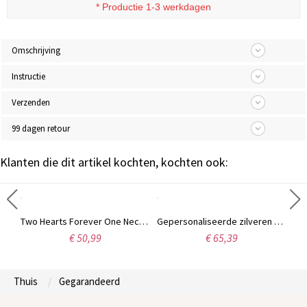
* Productie 1-3 werkdagen
Omschrijving
Instructie
Verzenden
99 dagen retour
Klanten die dit artikel kochten, kochten ook:
Vergulde moeders geboortesteen hartketting met gegraveerde namen, 18 karaats goud
Two Hearts Forever One Necklace Sterling zilver
Gepersonaliseerde zilveren ketting met hart-in-hart geboortesteen en naam, Moederdagcadeau voor grootouders
€ 50,99
€ 65,39
Thuis
Gegarandeerd