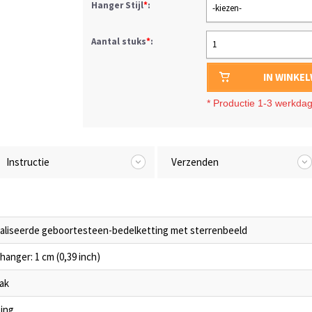
Hanger Stijl
*
:
-kiezen-
Aantal stuks
*
:
1
IN WINKE
*
Productie 1-3 werkda
Instructie
Verzenden
aliseerde geboortesteen-bedelketting met sterrenbeeld
hanger: 1 cm (0,39 inch)
ak
ing