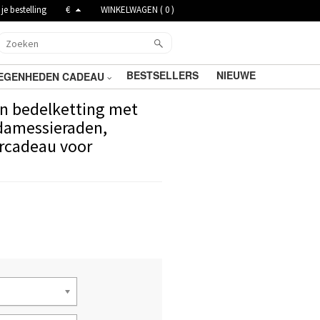
je bestelling
€
WINKELWAGEN (
0
)
BESTSELLERS
NIEUWE
EGENHEDEN CADEAU
n bedelketting met
5 damessieraden,
ercadeau voor