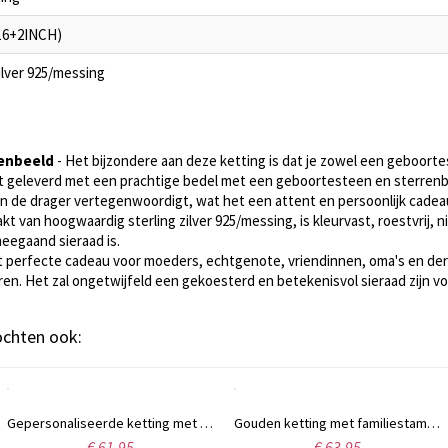
16+2INCH)
zilver 925/messing
enbeeld
- Het bijzondere aan deze ketting is dat je zowel een geboorte
dt geleverd met een prachtige bedel met een geboortesteen en sterren
an de drager vertegenwoordigt, wat het een attent en persoonlijk cadea
t van hoogwaardig sterling zilver 925/messing, is kleurvast, roestvrij, nik
eegaand sieraad is.
t perfecte cadeau voor moeders, echtgenote, vriendinnen, oma's en derg
eren. Het zal ongetwijfeld een gekoesterd en betekenisvol sieraad zijn v
kochten ook:
Gepersonaliseerde ketting met 7 geboortestenen, geïnspireerd op de stamboom van uw familie.
Gouden ketting met familiestamboom, 7 namen en geboortestenen.
€ 61,95
€ 63,95