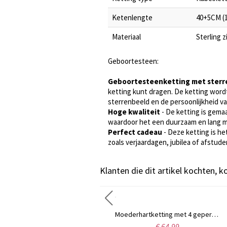
Ketenlengte
40+5CM (
Materiaal
Sterling 
Geboortesteen:
Geboortesteenketting met sterr
ketting kunt dragen. De ketting wor
sterrenbeeld en de persoonlijkheid v
Hoge kwaliteit
- De ketting is gemaak
waardoor het een duurzaam en lang m
Perfect cadeau
- Deze ketting is he
zoals verjaardagen, jubilea of afstud
Klanten die dit artikel kochten, 
Gepersonaliseerde klassieke naam ketting in 18k goud verguld
Moederhartketting met 4 gepersonaliseerde geboortestenen en naam
€ 30,99
€ 64,99