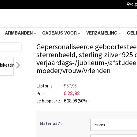
Volg 
ARMBANDEN
CADEAUS VOOR
VERZAMELING
GEL
Gepersonaliseerde geboortestee
sterrenbeeld, sterling zilver 92
verjaardags-/jubileum-/afstude
moeder/vrouw/vrienden
Lijstprijs:
€ 57,96
€
28,98
Prijs:
Je bespaart:
€
28,98
(50%)
Materiaal
*
:
-kiezen-