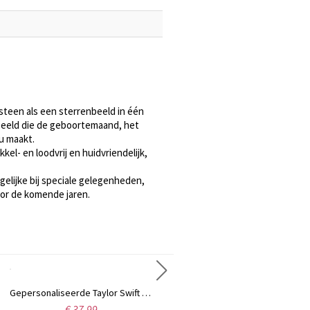
steen als een sterrenbeeld in één
beeld die de geboortemaand, het
u maakt.
kel- en loodvrij en huidvriendelijk,
elijke bij speciale gelegenheden,
oor de komende jaren.
Gepersonaliseerde Taylor Swift Monogram Ketting Sterling Zilver
Gepersonaliseerde Carrie naam Ring Gift Sterling zilver
€ 37,99
€ 44,95