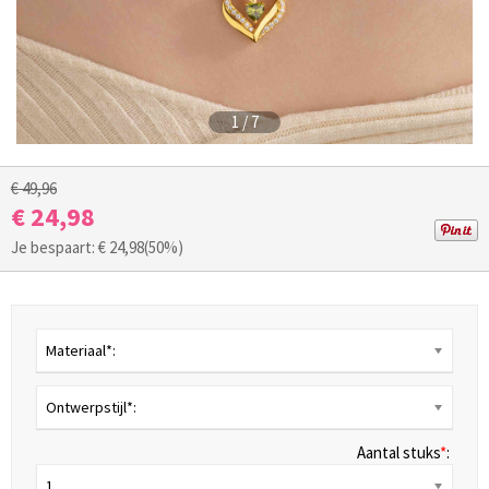
1
/
7
€ 49,96
€ 24,98
Je bespaart: €
24,98
(50%)
Materiaal*:
Ontwerpstijl*:
Aantal stuks
*
:
1