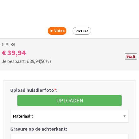
Video
Picture
€ 79,88
€ 39,94
Je bespaart: €
39,94
(50%)
Upload huisdierfoto
*
:
UPLOADEN
Materiaal*:
Gravure op de achterkant: