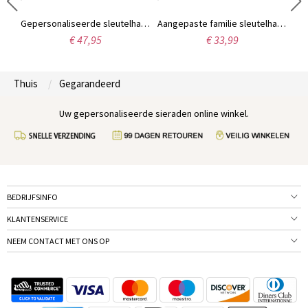
Custom Baby's Photo Keychain roestvrij staal
Gepersonaliseerde sleutelhanger met foto van huisdier
Aangepaste familie sleutelhanger papa sleutelhanger cadeau voor familie
€ 47,95
€ 33,99
Thuis
Gegarandeerd
Uw gepersonaliseerde sieraden online winkel.
BEDRIJFSINFO
KLANTENSERVICE
NEEM CONTACT MET ONS OP