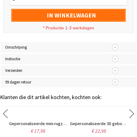
IN WINKELWAGEN
* Productie 1-3 werkdagen
Omschrijving
Instructie
Verzenden
99 dagen retour
Klanten die dit artikel kochten, kochten ook:
Gepersonaliseerde cadeautas met naam en cartoonfiguur van een professionele eend, met strik, transparante PVC strandtas, vakantiecadeautje, geschenk voor vrouwen/meisjes
Gepersonaliseerde mini-rugzak sleutelhanger met naam, oordopjeshouder van PU-leer, reistasje, tashanger, verjaardagscadeau voor vrouwen/meisjes
Gepersonaliseerde 3D geboortevlinder oorbellen, verfijnde oorbellen van 925 sterling zilver, verjaardags-/Moederdag-/huwelijkscadeau voor haar/vrouw/moeder/bruidsmeisjes
€ 17,98
€ 22,98