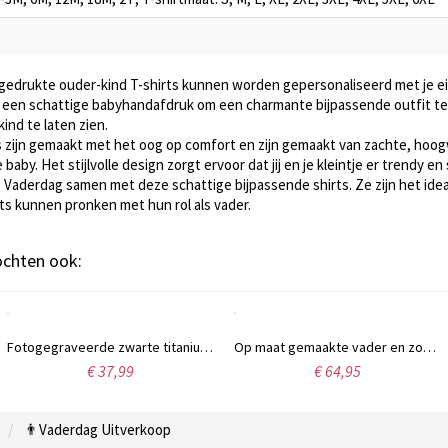
gedrukte ouder-kind T-shirts kunnen worden gepersonaliseerd met je e
en schattige babyhandafdruk om een charmante bijpassende outfit te cr
ind te laten zien.
ts zijn gemaakt met het oog op comfort en zijn gemaakt van zachte, hoog
baby. Het stijlvolle design zorgt ervoor dat jij en je kleintje er trendy en 
e Vaderdag samen met deze schattige bijpassende shirts. Ze zijn het id
ts kunnen pronken met hun rol als vader.
kochten ook:
Fotogegraveerde zwarte titanium stalen dog tag ketting
Op maat gemaakte vader en zoon zilveren hart ketting, cadeau voor vrouw/moeder/haar/geliefde
€ 37,99
€ 64,95
👨Vaderdag Uitverkoop