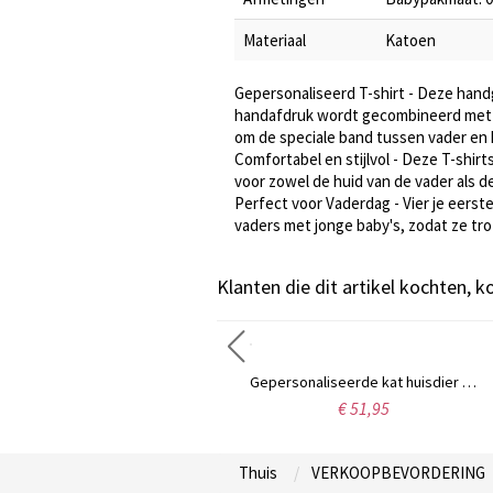
Materiaal
Katoen
Gepersonaliseerd T-shirt - Deze hand
handafdruk wordt gecombineerd met e
om de speciale band tussen vader en k
Comfortabel en stijlvol - Deze T-shir
voor zowel de huid van de vader als de 
Perfect voor Vaderdag - Vier je eerst
vaders met jonge baby's, zodat ze tro
Klanten die dit artikel kochten, 
Heren vierzijdige bar ketting 18K goud verguld zilver
Gepersonaliseerde kat huisdier foto gegraveerde ketting sterling zilver
€ 135,96
€ 51,95
Thuis
VERKOOPBEVORDERING