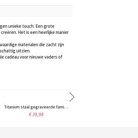
igen unieke touch. Een grote
eëren. Het is een heerlijke manier
waardige materialen die zacht zijn
schattig uitzien.
eale cadeau voor nieuwe vaders of
Titanium staal gegraveerde familie foto ketting voor vaders
Gegraveerde roestvrijstalen kinderfoto dog tag ketting
€ 39,98
€ 33,95