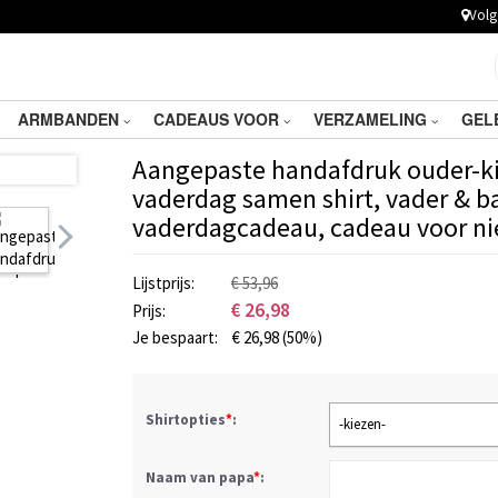
Volg 
ARMBANDEN
CADEAUS VOOR
VERZAMELING
GEL
Aangepaste handafdruk ouder-kin
vaderdag samen shirt, vader & ba
vaderdagcadeau, cadeau voor n
Lijstprijs:
€ 53,96
€
26,98
Prijs:
Je bespaart:
€
26,98
(50%)
Shirtopties
*
:
-kiezen-
Naam van papa
*
: