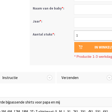
Naam van de baby
*
:
Jaar
*
:
Aantal stuks
*
:
1
IN WINKE
*
Productie 1-3 werkda
Instructie
Verzenden
de bijpassende shirts voor papa en mij
3M, 6M, 12M, 18M, 2T; T-shirtmaat: S, M, L, XL, 2XL, 3XL, 4XL, 5XL, 6XL