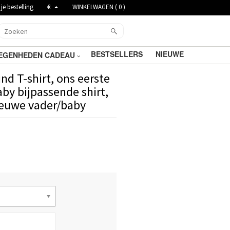
je bestelling
€
WINKELWAGEN (
0
)
BESTSELLERS
NIEUWE
EGENHEDEN CADEAU
d T-shirt, ons eerste
by bijpassende shirt,
ieuwe vader/baby