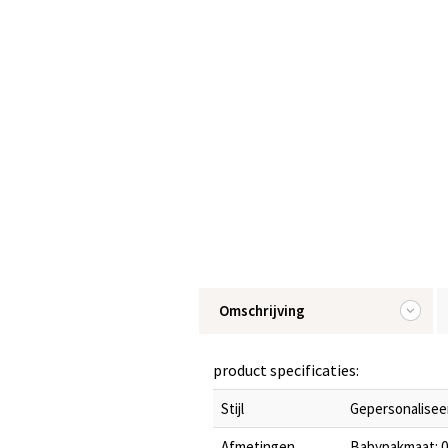
Omschrijving
product specificaties:
Stijl
Gepersonaliseer
Afmetingen
Babypakmaat: 0-