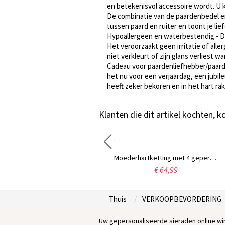
en betekenisvol accessoire wordt. U k
De combinatie van de paardenbedel en
tussen paard en ruiter en toont je l
Hypoallergeen en waterbestendig - Dez
Het veroorzaakt geen irritatie of all
niet verkleurt of zijn glans verliest 
Cadeau voor paardenliefhebber/paard
het nu voor een verjaardag, een jubi
heeft zeker bekoren en in het hart ra
Klanten die dit artikel kochten, 
Gepersonaliseerde klassieke naam ketting in 18k goud verguld
Moederhartketting met 4 gepersonaliseerde geboortestenen en naam
€ 30,99
€ 64,99
Thuis
VERKOOPBEVORDERING
Uw gepersonaliseerde sieraden online win