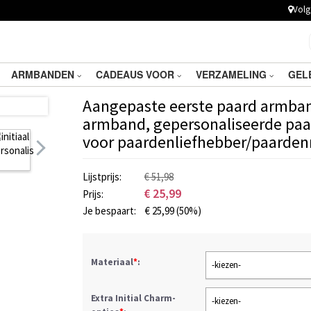
Volg 
ARMBANDEN
CADEAUS VOOR
VERZAMELING
GEL
Aangepaste eerste paard armband
armband, gepersonaliseerde paa
voor paardenliefhebber/paarde
Lijstprijs:
€ 51,98
€
25,99
Prijs:
Je bespaart:
€
25,99
(50%)
Materiaal
*
:
-kiezen-
Extra Initial Charm-
-kiezen-