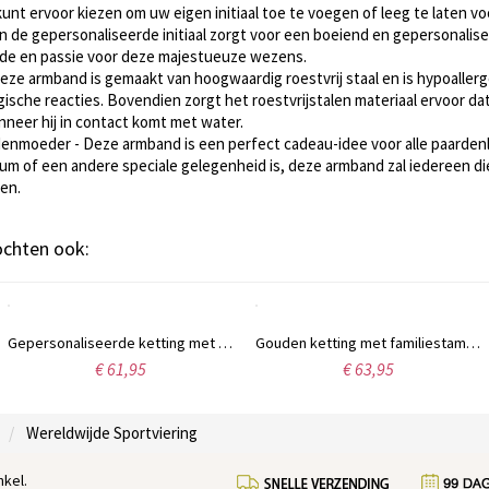
unt ervoor kiezen om uw eigen initiaal toe te voegen of leeg te laten v
 de gepersonaliseerde initiaal zorgt voor een boeiend en gepersonalise
iefde en passie voor deze majestueuze wezens.
e armband is gemaakt van hoogwaardig roestvrij staal en is hypoallerge
ergische reacties. Bovendien zorgt het roestvrijstalen materiaal ervoor 
wanneer hij in contact komt met water.
enmoeder - Deze armband is een perfect cadeau-idee voor alle paarde
leum of een andere speciale gelegenheid is, deze armband zal iedereen d
ken.
kochten ook:
Gepersonaliseerde ketting met 7 geboortestenen, geïnspireerd op de stamboom van uw familie.
Gouden ketting met familiestamboom, 7 namen en geboortestenen.
€ 61,95
€ 63,95
Wereldwijde Sportviering
kel.