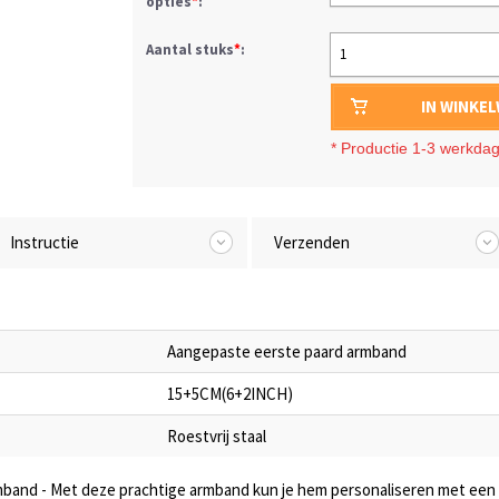
opties
*
:
Aantal stuks
*
:
1
IN WINKE
*
Productie 1-3 werkda
Instructie
Verzenden
Aangepaste eerste paard armband
15+5CM(6+2INCH)
Roestvrij staal
mband - Met deze prachtige armband kun je hem personaliseren met een kl