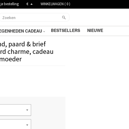
je bestelling
€
WINKELWAGEN (
0
)
BESTSELLERS
NIEUWE
EGENHEDEN CADEAU
, paard & brief
rd charme, cadeau
nmoeder