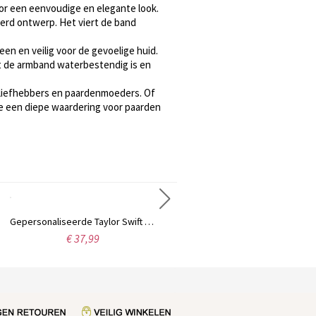
oor een eenvoudige en elegante look.
erd ontwerp. Het viert de band
en en veilig voor de gevoelige huid.
dat de armband waterbestendig is en
nliefhebbers en paardenmoeders. Of
ie een diepe waardering voor paarden
Gepersonaliseerde Taylor Swift Monogram Ketting Sterling Zilver
Gepersonaliseerde Carrie naam Ring Gift Sterling zilver
€ 37,99
€ 44,95