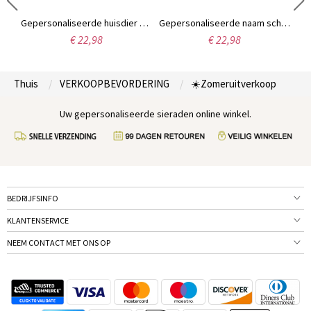
Gepersonaliseerde naam leren trucker pet, gepersonaliseerde kinderpet, trucker pet van mesh met verstelbare snapback, cadeau voor junioren/volwassenen/gezinnen
Gepersonaliseerde huisdier krant lezen op toilet muur kunst schilderij, grappig huisdier portret badkamer decor, housewarming cadeau, huisdier cadeau voor honden moeder/kattenliefhebber
Gepersonaliseerde naam schoolbus ontwerp waterfles, 16oz PC plastic milieuvriendelijke kinderfles, verjaardags-/terug naar schoolcadeau voor jongens/meisjes/sportliefhebbers
€ 22,98
€ 22,98
Thuis
VERKOOPBEVORDERING
☀️Zomeruitverkoop
Uw gepersonaliseerde sieraden online winkel.
BEDRIJFSINFO
KLANTENSERVICE
NEEM CONTACT MET ONS OP