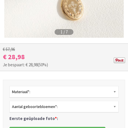
1
/
7
€ 57,96
€ 28,98
Je bespaart: €
28,98
(50%)
Materiaal*:
Aantal geboortebloemen*:
Eerste geüploade foto
*
: