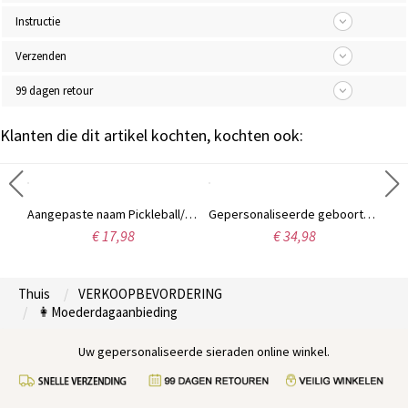
Instructie
Verzenden
99 dagen retour
Klanten die dit artikel kochten, kochten ook:
Gepersonaliseerde snijplank met Schotse hooglandkoe en bloemenmotief, inclusief naam, westerse charcuterieplank met sapgootje en ophanggat, housewarmingcadeau voor moeder/haar
Aangepaste naam Pickleball/Tafeltennis/Badmintonracket ketting, Sterling Zilver 925 Sportketting met Hartbedel, Cadeau voor Sportliefhebbers/Coaches
Gepersonaliseerde geboortebloem stethoscoop schakelketting, damessieraden, afstudeer-/waarderingscadeau voor verpleegkundigen/artsen/medische studenten
€ 17,98
€ 34,98
Thuis
VERKOOPBEVORDERING
👩Moederdagaanbieding
Uw gepersonaliseerde sieraden online winkel.