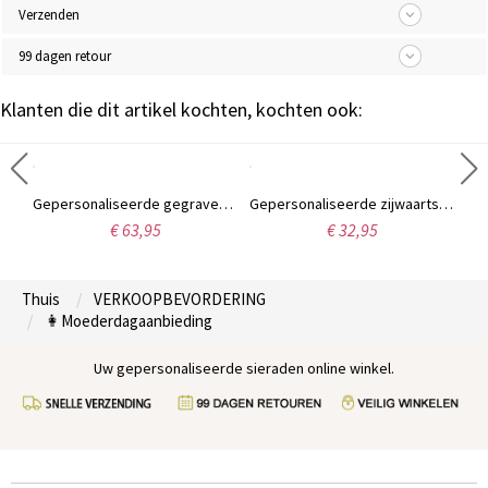
Verzenden
99 dagen retour
Klanten die dit artikel kochten, kochten ook:
Gepersonaliseerde stijlvolle naamketting van sterling zilver 925, Valentijnsdag-, jubileum- of verjaardagscadeau voor haar.
Gepersonaliseerde gegraveerde fotoketting in hartvorm met naam, Moederdag-/verjaardags-/jubileumcadeau voor haar/familie/vrienden
Gepersonaliseerde zijwaartse initialenketting, Moederdagcadeaus, voor moeder, voor haar
€ 63,95
€ 32,95
Thuis
VERKOOPBEVORDERING
👩Moederdagaanbieding
Uw gepersonaliseerde sieraden online winkel.