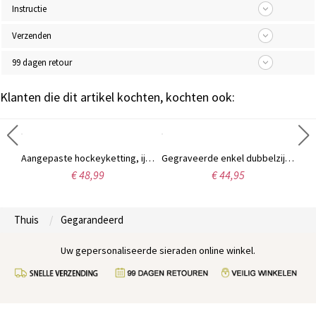
Instructie
Verzenden
99 dagen retour
Klanten die dit artikel kochten, kochten ook:
aliseerde sportnummer ketting roestvrij staal
Aangepaste hockeyketting, ijshockeysticks sieraden, cadeau voor moeders, fans meisjes hockeyspelers team
Gegraveerde enkel dubbelzijdige honkbal kruis ketting
€ 48,99
€ 44,95
Thuis
Gegarandeerd
Uw gepersonaliseerde sieraden online winkel.