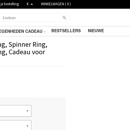
je bestelling
€
WINKELWAGEN (
0
)
BESTSELLERS
NIEUWE
EGENHEDEN CADEAU
ng, Spinner Ring,
ing, Cadeau voor