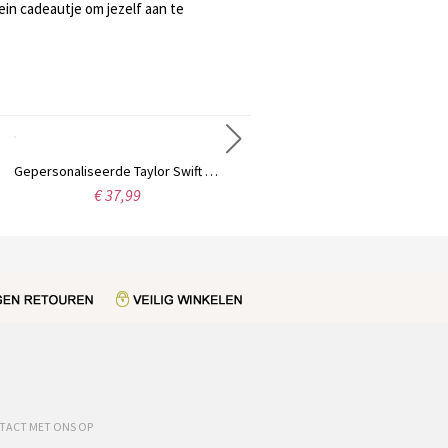
ein cadeautje om jezelf aan te
Gepersonaliseerde Taylor Swift Monogram Ketting Sterling Zilver
Gepersonaliseerde Carrie naam Ring Gift Sterling zilver
€ 37,99
€ 44,95
TACT MET ONS OP