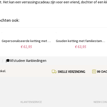
t. Het kan een verrassingscadeau zijn voor een vriend, dochter of een kl
kochten ook:
Gepersonaliseerde ketting met 7 geboortestenen, geïnspireerd op de stamboom van uw familie.
Gouden ketting met familiestamboom, 7 namen en geboortestenen.
€ 61,95
€ 63,95
🎓Afstudeer Aanbiedingen
kel.
KLANTENSERVICE
NEEM CON