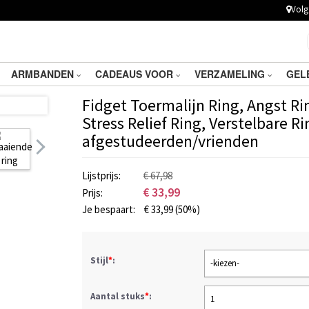
Volg 
ARMBANDEN
CADEAUS VOOR
VERZAMELING
GEL
Fidget Toermalijn Ring, Angst Ri
Stress Relief Ring, Verstelbare R
afgestudeerden/vrienden
Lijstprijs:
€ 67,98
€
33,99
Prijs:
Je bespaart:
€
33,99
(50%)
Stijl
*
:
-kiezen-
Aantal stuks
*
:
1