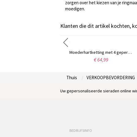
zorgen over het kiezen van je ringmaa
moedigen.
Klanten die dit artikel kochten, 
Gepersonaliseerde klassieke naam ketting in 18k goud verguld
Moederhartketting met 4 gepersonaliseerde geboortestenen en naam
€ 30,99
€ 64,99
Thuis
VERKOOPBEVORDERING
Uw gepersonaliseerde sieraden online win
BEDRIJFSINFO