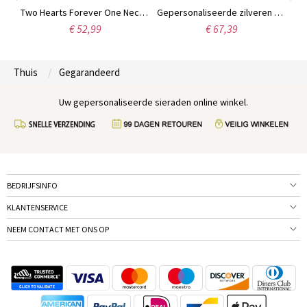
Vergulde moeders geboortesteen hartketting met gegraveerde namen, 18 karaats goud
Two Hearts Forever One Necklace Sterling zilver
Gepersonaliseerde zilveren ketting met hart-in-hart geboortesteen en naam, Moederdagcadeau voor grootouders
€ 52,99
€ 67,39
Thuis
Gegarandeerd
Uw gepersonaliseerde sieraden online winkel.
BEDRIJFSINFO
KLANTENSERVICE
NEEM CONTACT MET ONS OP