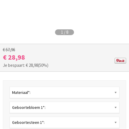
1
/
8
€ 57,96
€ 28,98
Je bespaart: €
28,98
(50%)
Materiaal*:
Geboortebloem 1*:
Geboortesteen 1*: