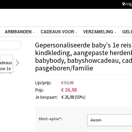
Volg 
ARMBANDEN
CADEAUS VOOR
VERZAMELING
GEL
Gepersonaliseerde baby's 1e reis
kindkleding, aangepaste herden
babybody, babyshowcadeau, cad
pasgeboren/familie
Lijstprijs:
€ 53,96
€
26,98
Prijs:
Je bespaart:
€
26,98
(50%)
Shirt-optie
*
:
-kiezen-