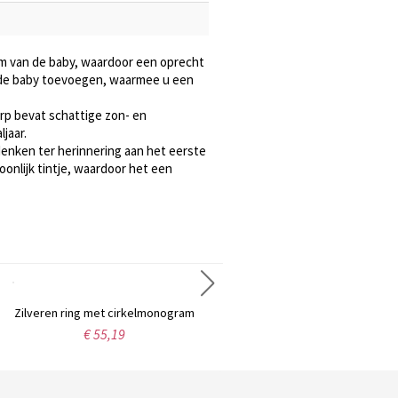
am van de baby, waardoor een oprecht
n de baby toevoegen, waarmee u een
rp bevat schattige zon- en
jaar.
ndenken ter herinnering aan het eerste
onlijk tintje, waardoor het een
rkelmonogram
Gepersonaliseerde zilveren monogram oorbellen
€ 40,99
€ 58,9