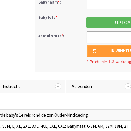
Babynaam
*
:
Babyfoto
*
:
UPLOA
Aantal stuks
*
:
1
IN WINKE
*
Productie 1-3 werkda
Instructie
Verzenden
de baby's 1e reis rond de zon Ouder-kindkleding
 S, M, L, XL, 2XL, 3XL, 4XL, 5XL, 6XL; Babymaat: 0-3M, 6M, 12M, 18M, 2T