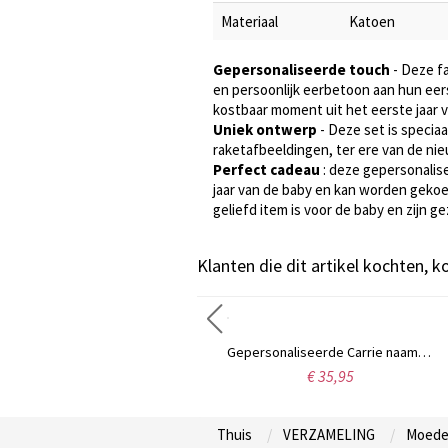
Materiaal
Katoen
Gepersonaliseerde touch
- Deze f
en persoonlijk eerbetoon aan hun eer
kostbaar moment uit het eerste jaar v
Uniek ontwerp
- Deze set is specia
raketafbeeldingen, ter ere van de nie
Perfect cadeau
: deze gepersonalise
jaar van de baby en kan worden gekoe
geliefd item is voor de baby en zijn ge
Klanten die dit artikel kochten, 
Gepersonaliseerde sterling zilveren naamplaat ketting met sierletters
Gepersonaliseerde Carrie naamketting, 18 karaats verguld.
€ 35,95
€ 23,99
Thuis
VERZAMELING
Moede