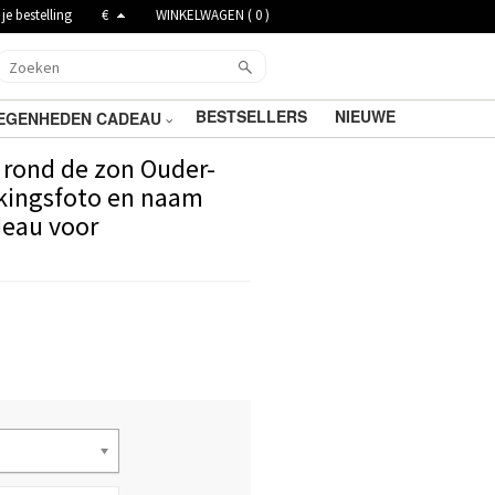
je bestelling
€
WINKELWAGEN (
0
)
BESTSELLERS
NIEUWE
EGENHEDEN CADEAU
 rond de zon Ouder-
kingsfoto en naam
eau voor