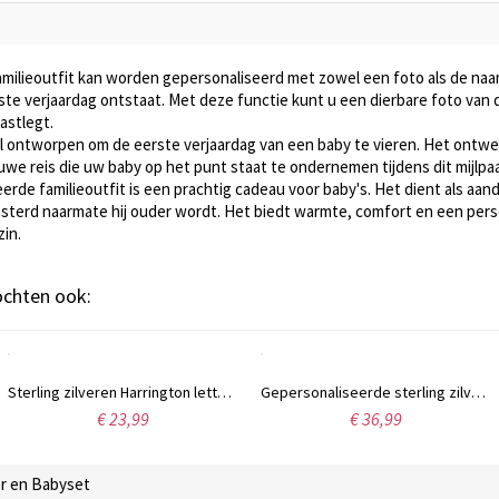
amilieoutfit kan worden gepersonaliseerd met zowel een foto als de na
ste verjaardag ontstaat. Met deze functie kunt u een dierbare foto va
astlegt.
al ontworpen om de eerste verjaardag van een baby te vieren. Het ontwe
uwe reis die uw baby op het punt staat te ondernemen tijdens dit mijlpaal
erde familieoutfit is een prachtig cadeau voor baby's. Het dient als aa
sterd naarmate hij ouder wordt. Het biedt warmte, comfort en een perso
zin.
kochten ook:
Sterling zilveren Harrington lettertype naam ketting
Gepersonaliseerde sterling zilveren armband met de naam Carrie
Zilveren ring met ci
€ 36,99
€ 55,19
r en Babyset