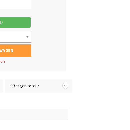
D
LWAGEN
gen
99 dagen retour