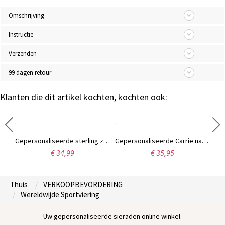
Omschrijving
Instructie
Verzenden
99 dagen retour
Klanten die dit artikel kochten, kochten ook:
Gepersonaliseerde Sterling zilveren monogramring met handgetekend lettertype
Gepersonaliseerde sterling zilveren naamplaat ketting met sierletters
Gepersonaliseerde Carrie naamketting, 18 karaats verguld.
€ 34,99
€ 35,95
Thuis
VERKOOPBEVORDERING
Wereldwijde Sportviering
Uw gepersonaliseerde sieraden online winkel.