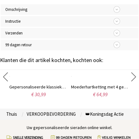
Omschrijving
Instructie
Verzenden
99 dagen retour
Klanten die dit artikel kochten, kochten ook:
Gepersonaliseerde Carrie naamketting, 18 karaats verguld.
Gepersonaliseerde klassieke naam ketting in 18k goud verguld
Moederhartketting met 4 gepersonaliseerde geboortestenen en naam
€ 30,99
€ 64,99
Thuis
VERKOOPBEVORDERING
👑Koningsdag Actie
Uw gepersonaliseerde sieraden online winkel.