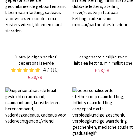
"Bouw je eigen boeket"
Aangepaste sierlijke twee
gepersonaliseerde
initialen ketting, minimalistische
gecombineerde geboortemaand
4.7
(10)
dubbele letters, sterling
€ 28,98
bloem naam ketting, cadeaus
zilver/roestvrij staal paar ketting,
€ 28,99
voor vrouwen moeder oma
cadeau voor
zusters vriend, bloemen munt
minnaar/partner/beste vriend
sieraden