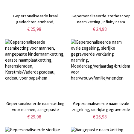
Gepersonaliseerde kraal
Gepersonaliseerde stethoscoop
gevlochten armband,
naam ketting, Infinity naam
naamarmband, kunstlederen
ketting, aangepaste arts
€ 25,98
€ 24,98
herenarmband,
verpleegkundige geschenk,
vaderdagcadeaus, cadeaus voor
verpleegkundige waardering
vader/echtgenoot/vriend
geschenken, medische student
graduatiegift
Gepersonaliseerde naamketting
Gepersonaliseerde naam ovale
voor mannen, aangepaste
zegelring, sierlijke gegraveerde
kindernaamketting, eerste
verklaring naamring,
€ 29,98
€ 26,98
naamplaatketting,
Moederdag/verjaardag/bruidsmei
herensieraden,
voor
Kerstmis/Vaderdagcadeau,
haar/vrouw/familie/vrienden