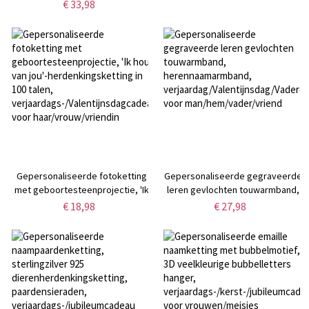
€ 33,98
verjaardags-/vaderdagcadeau
voor haar
voor mannen
Gepersonaliseerde fotoketting
Gepersonaliseerde gegraveerde
met geboortesteenprojectie, 'Ik
leren gevlochten touwarmband,
hou van jou'-herdenkingsketting
herennaamarmband,
€ 18,98
€ 27,98
in 100 talen,
verjaardag/Valentijnsdag/Vaderd
verjaardags-/Valentijnsdagcadeau
voor man/hem/vader/vriend
voor haar/vrouw/vriendin