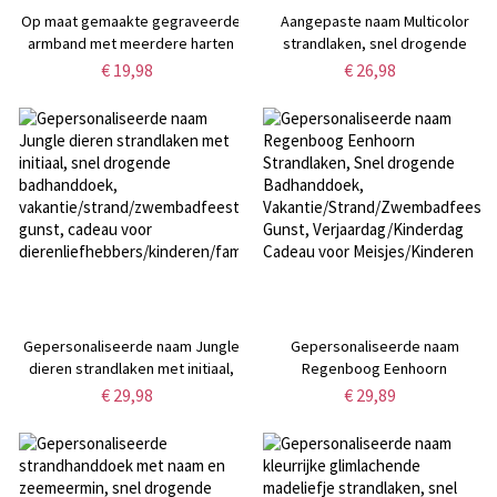
Op maat gemaakte gegraveerde
Aangepaste naam Multicolor
armband met meerdere harten
strandlaken, snel drogende
en namen, verstelbare armband
microvezel badhanddoek,
€ 19,98
€ 26,98
van sterlingzilver 925,
vakantie/strand/zwembadfeestje
Valentijnsdag/Moederdag/Verjaardagscadeau
gunst, reis essentieel, cadeau
voor haar/moeder/BFF
voor kinderen/familie/vrienden
Gepersonaliseerde naam Jungle
Gepersonaliseerde naam
dieren strandlaken met initiaal,
Regenboog Eenhoorn
snel drogende badhanddoek,
Strandlaken, Snel drogende
€ 29,98
€ 29,89
vakantie/strand/zwembadfeest
Badhanddoek,
gunst, cadeau voor
Vakantie/Strand/Zwembadfeest
dierenliefhebbers/kinderen/familie
Gunst, Verjaardag/Kinderdag
Cadeau voor Meisjes/Kinderen