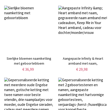
religieuze sieraden,
mouwen en korte mouwen,
doop-/eerste communiecadeau
ideaal als
voor baby/pasgeborene
verjaardags-/kerstcadeau voor
familie, kinderen of
dierenliefhebbers.
Sierlijke bloemen naamketting
Aangepaste Infinity & Heart
met geboortebloem
armband met naam,
gegraveerde naam armband met
€ 36,99
€ 29,98
cadeaubon, Keep Me in Your
Heart armband, cadeau voor
dochter/moeder/vrouw