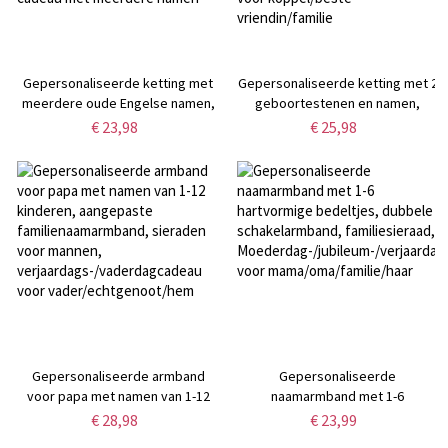
Gepersonaliseerde ketting met
Gepersonaliseerde ketting met 2
meerdere oude Engelse namen,
geboortestenen en namen,
gotische ketting met twee
aangepaste naamketting met
€ 23,98
€ 25,98
namen voor beste vriendin, drie
hartvormige geboortesteen,
naamplaatjes voor moeder, oude
verjaardags-/kerst-/huwelijkscade
Engelse sieraden, cadeau met
voor koppel/beste
meerdere namen
vriendin/familie
Gepersonaliseerde armband
Gepersonaliseerde
voor papa met namen van 1-12
naamarmband met 1-6
kinderen, aangepaste
hartvormige bedeltjes, dubbele
€ 28,98
€ 23,99
familienaamarmband, sieraden
schakelarmband, familiesieraad,