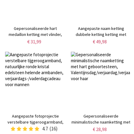
Gepersonaliseerde hart
Aangepaste naam ketting
medaillon ketting met vlinder,
dubbele ketting ketting met
hart ketting met foto, sierlijke
naam, minimalistische gelaagde
€ 31,99
€ 49,98
ketting, aandenken foto ketting,
ketting set van 2, handschrift
Memorial sieraden voor
naam sieraden cadeau voor haar
vrouw/moeder
Aangepaste fotoprojectie
Gepersonaliseerde
verstelbare tijgeroogarmband,
minimalistische naamketting met
natuurlijke ronde kristal
4.7
(16)
hart geboortesteen,
€ 28,98
edelsteen helende armbanden,
Valentijnsdag/verjaardag/verjaar