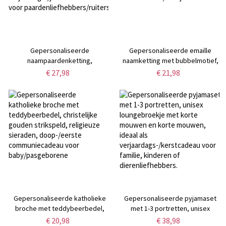
Gepersonaliseerde
Gepersonaliseerde emaille
naampaardenketting,
naamketting met bubbelmotief,
sterlingzilver 925
3D veelkleurige bubbelletters
€ 27,98
€ 21,98
dierenherdenkingsketting,
hanger,
paardensieraden,
verjaardags-/kerst-/jubileumcadea
verjaardags-/jubileumcadeau
voor vrouwen/meisjes
voor paardenliefhebbers/ruiters
Gepersonaliseerde katholieke
Gepersonaliseerde pyjamaset
broche met teddybeerbedel,
met 1-3 portretten, unisex
christelijke gouden strikspeld,
loungebroekje met korte
€ 20,98
€ 38,98