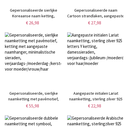
Gepersonaliseerde sierlijke
Gepersonaliseerde naam
Koreaanse naam ketting,
Cartoon strandlaken, aangepaste
aangepaste naam hanger
zomerse sfeer superfijne vezel
€ 26,98
€ 27,98
zilveren ketting, Koreaanse
snel drogende handdoek,
sieraden,
poolparty gunst, vakantie cadeau
verjaardag/Moederdag/verjaardag
voor kind/volwassene/familie
cadeau voor moeder/haar
Gepersonaliseerde, sierlijke
Aangepaste initialen Lariat
naamketting met pavémotief,
naamketting, sterling zilver 925
ketting met aangepaste
letters Y ketting,
€ 55,98
€ 22,98
naamhanger, minimalistische
damessieraden,
sieraden,
verjaardags-/jubileum-/moederda
verjaardags-/moederdag-/kerstcadeau
voor haar/moeder