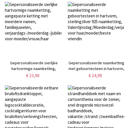
voor mannen,
Moederdag-/jubileum-/verjaardag
verjaardags-/vaderdagcadeau
voor mama/oma/familie/haar
voor vader/echtgenoot/hem
Gepersonaliseerde sierlijke
Gepersonaliseerde naamketting
hartvormige naamketting,
met geboortesteen in hartvorm,
aangepaste ketting met
sterlingzilver 925 naamketting,
€ 23,98
€ 24,98
meerdere namen, familiejuwelen,
Valentijnsdag/Moederdag/verjaar
verjaardags-/moederdag-/jubileumcadeau
voor haar/moeder/beste
voor moeder/vrouw/haar
vriendin