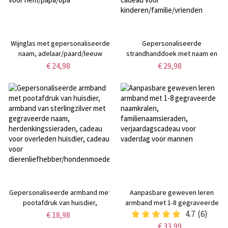
Wijnglas met gepersonaliseerde
Gepersonaliseerde
naam, adelaar/paard/leeuw
strandhanddoek met naam en
kroon, alfabetisch wapen, 295 ml
kleurblokken, snel drogende
€ 24,98
€ 29,98
(10 oz) whisky old fashioned glas,
microvezel badhanddoek, als
verjaardags-/vaderdagcadeau
bedankje voor een
voor hem/papa/opa
vakantie/strand/zwembadfeestje,
cadeau voor
kinderen/familie/vrienden
Gepersonaliseerde armband met
Aanpasbare geweven leren
pootafdruk van huisdier,
armband met 1-8 gegraveerde
armband van sterlingzilver met
naamkralen,
4.7
(6)
€ 18,98
gegraveerde naam,
familienaamsieraden,
€ 33,99