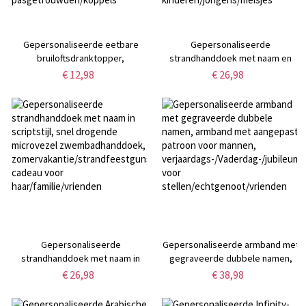
Gepersonaliseerde eetbare
Gepersonaliseerde
bruiloftsdranktopper,
strandhanddoek met naam en
aangepaste
cartoonthema voor de zomer,
€ 12,98
€ 26,98
logococktaildecoratie,
snel drogende microvezel
cocktailgarnituren voor
badhanddoek,
bruiloften/verlovingsfeesten,
vakantie-/strand-/zwembadfeestg
cadeaus voor
cadeau voor
pasgetrouwden/koppels
kinderen/jongens/meisjes
Gepersonaliseerde
Gepersonaliseerde armband met
strandhanddoek met naam in
gegraveerde dubbele namen,
scriptstijl, snel drogende
armband met aangepast patroon
€ 26,98
€ 38,98
microvezel zwembadhanddoek,
voor mannen,
zomervakantie/strandfeestgunst,
verjaardags-/Vaderdag-/jubileumc