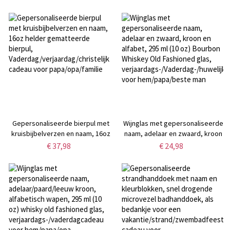
bekers vrijgezellenfeest
tijdelijke tatoeages,
decoraties, bruidegom gezicht
vrijgezellenfeest gunsten,
feestgunsten,
verjaardagscadeau voor
jubileum/huwelijkscadeaus
mannen/vrouwen
Gepersonaliseerde bierpul met
Wijnglas met gepersonaliseerde
kruisbijbelverzen en naam, 16oz
naam, adelaar en zwaard, kroon
helder gematteerde bierpul,
en alfabet, 295 ml (10 oz)
€ 37,98
€ 24,98
Vaderdag/verjaardag/christelijk
Bourbon Whiskey Old Fashioned
cadeau voor papa/opa/familie
glas,
verjaardags-/Vaderdag-/huwelijks
voor hem/papa/beste man