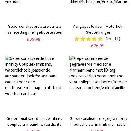
Gepersonaliseerde zijwaartse
Aangepaste naam Motorhelm
naamketting met geboortesteen
Sleutelhanger,
in hartvorm, damessieraden,
Gepersonaliseerde Biker
4.6
(11)
€ 29,98
Valentijnsdag/jubileum/verjaardagscadeau
Sleutelhanger met Monogram,
€ 26,99
voor vrouw/vriendin/beste
Verjaardag/Vaderdag Cadeau
vriendin
voor
Biker/Motorrijder/Vriend/Mannen/
Gepersonaliseerde Love Infinity
Gepersonaliseerde gegraveerde
Couples-armband, waterdichte
medische alarmarmband met ID-
bijpassende armbanden, belofte-
tag, roestvrijstalen