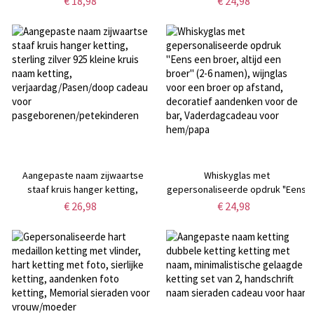
€ 18,98
€ 24,98
armband, cadeau voor een
herenarmband voor
relatie/vriendschap op afstand
epilepsie/diabetes/allergie,
voor hem en haar
cadeau voor hem/vader/familie
Aangepaste naam zijwaartse
Whiskyglas met
staaf kruis hanger ketting,
gepersonaliseerde opdruk "Eens
sterling zilver 925 kleine kruis
een broer, altijd een broer" (2-6
€ 26,98
€ 24,98
naam ketting,
namen), wijnglas voor een broer
verjaardag/Pasen/doop cadeau
op afstand, decoratief
voor
aandenken voor de bar,
pasgeborenen/petekinderen
Vaderdagcadeau voor hem/papa