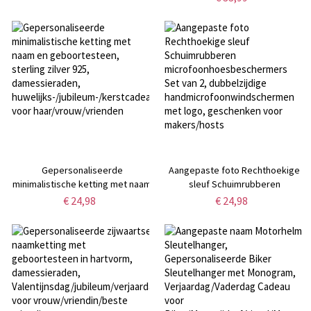
herdenkingssieraden, cadeau
verjaardagscadeau voor
voor overleden huisdier, cadeau
vaderdag voor mannen
voor
dierenliefhebber/hondenmoeder/kattenliefhebber
Gepersonaliseerde
Aangepaste foto Rechthoekige
minimalistische ketting met naam
sleuf Schuimrubberen
en geboortesteen, sterling zilver
microfoonhoesbeschermers Set
€ 24,98
€ 24,98
925, damessieraden,
van 2, dubbelzijdige
huwelijks-/jubileum-/kerstcadeau
handmicrofoonwindschermen
voor haar/vrouw/vrienden
met logo, geschenken voor
makers/hosts