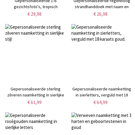
Gepersonaliseerde 1-6
Gepersonaliseerde regenboog
gezichtsfoto's, tropisch
strandhanddoek met naam en
geblokte strandhanddoek, snel
opbergtasje met trekkoord,
€ 29,98
€ 26,98
drogende microvezel
sneldrogende microvezel
badhanddoek,
badhanddoek, ideaal als
vakantie-/strand-/zwembadfeestgunst,
vakantie-/strand-/zwembadfeestc
cadeau voor familie/vrienden
perfect voor
kinderen/vrouwen/bruidsmeisjes.
Gepersonaliseerde sterling
Gepersonaliseerde naamketting
zilveren naamketting in sierlijke
in sierletters, verguld met 18
stijl
karaats goud.
€ 61,99
€ 64,99