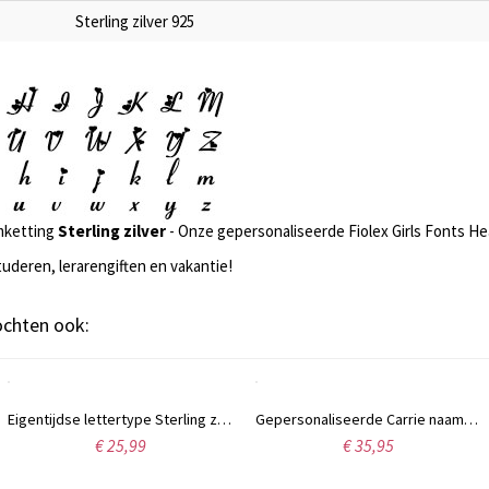
Sterling zilver 925
ketting
Sterling zilver
- Onze gepersonaliseerde Fiolex Girls Fonts H
uderen, lerarengiften en vakantie!
kochten ook:
Eigentijdse lettertype Sterling zilveren naamketting
Gepersonaliseerde Carrie naamketting, 18 karaats verguld.
€ 25,99
€ 35,95