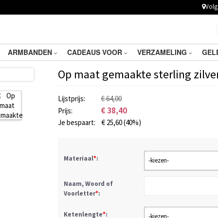
Volg 
ARMBANDEN
CADEAUS VOOR
VERZAMELING
GEL
Op maat gemaakte sterling zilve
Lijstprijs:
€ 64,00
€
38,40
Prijs:
Je bespaart:
€
25,60
(40%)
Materiaal
*
:
-kiezen-
Naam, Woord of
Voorletter
*
:
Ketenlengte
*
:
-kiezen-