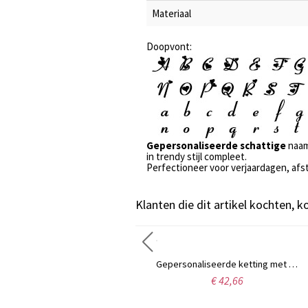
Materiaal
Doopvont:
Gepersonaliseerde schattige
naam
in trendy stijl compleet.
Perfectioneer voor verjaardagen, afst
Klanten die dit artikel kochten, 
Sterling zilveren Carrie naamketting met geboortesteen, cadeau voor vrouwen, echtgenotes, moeders, vriendinnen, dochters en andere dierbaren.
Gepersonaliseerde ketting met initialen en monogram in wijnranklettertype, sterling zilver.
€ 49,95
€ 42,66