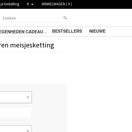
je bestelling
€
WINKELWAGEN (
0
)
BESTSELLERS
NIEUWE
EGENHEDEN CADEAU
ren meisjesketting