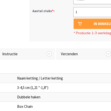
Aantal stuks
*
:
1
IN WINKE
*
Productie 1-3 werkda
Instructie
Verzenden
Naam ketting / Letter ketting
3-4,5 cm (1,21 "-1,8")
Dubbele haken
Box Chain