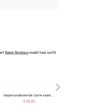
eart
Name Necklace
maakt haar outfit
Gepersonaliseerde Carrie naamketting van sterling zilver
Gepersonaliseerde ketting Fancy Circle Monogram ketting zilver
€ 39,95
€ 39,99