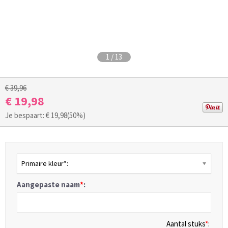
1
/
13
€ 39,96
€ 19,98
Je bespaart: €
19,98
(50%)
Primaire kleur*:
Aangepaste naam
*
:
Aantal stuks
*
: