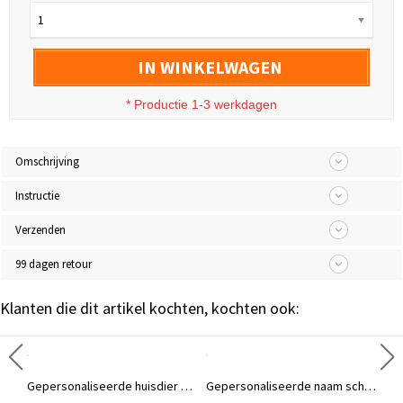
1
IN WINKELWAGEN
* Productie 1-3 werkdagen
Omschrijving
Instructie
Verzenden
99 dagen retour
Klanten die dit artikel kochten, kochten ook:
Gepersonaliseerde naam leren trucker pet, gepersonaliseerde kinderpet, trucker pet van mesh met verstelbare snapback, cadeau voor junioren/volwassenen/gezinnen
Gepersonaliseerde huisdier krant lezen op toilet muur kunst schilderij, grappig huisdier portret badkamer decor, housewarming cadeau, huisdier cadeau voor honden moeder/kattenliefhebber
Gepersonaliseerde naam schoolbus ontwerp waterfles, 16oz PC plastic milieuvriendelijke kinderfles, verjaardags-/terug naar schoolcadeau voor jongens/meisjes/sportliefhebbers