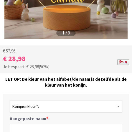
1
/
9
€ 57,96
€ 28,98
Je bespaart: €
28,98
(50%)
LET OP: De kleur van het alfabet/de naam is dezelfde als de
kleur van het konijn.
Konijnenkleur*:
Aangepaste naam
*
: