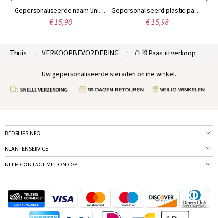
Gepersonaliseerde Bunny Easter Basket Tag, Custom Easter Place Card, Easter Basket Name Charm, Easter Gift, Cadeau voor vrienden/kinderen
Gepersonaliseerde naam Unicorn Easter Egg, Custom Jumbo Egg, Easter Basket Stuffer Filler, Paascadeaus voor familie/kinderen/dochter/nicht
Gepersonaliseerd plastic paashaas ei, aangepaste naam groot paasei, schattig paasdecor, paascadeaus voor familie/kinderen/dochter/nicht
€ 15,98
€ 15,98
Thuis
VERKOOPBEVORDERING
🥚🐰Paasuitverkoop
Uw gepersonaliseerde sieraden online winkel.
BEDRIJFSINFO
KLANTENSERVICE
NEEM CONTACT MET ONS OP