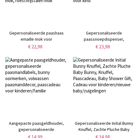
Gepersonaliseerde paashaas
Gepersonaliseerde
emaille mok voor
paassnoepdispenser,
paasgeschenken,
aangepaste paassnoephouder,
€ 22,98
€ 23,98
paasdecoraties met aquarel
paaskroonvormige snoeppot
konijntjes, aangepaste naam
met naam, paasmandje cadeau
mok, roestvrijstalen mok
voor kind
Aangepaste paasgeldhouder,
Gepersonaliseerde Initial Bunny
gepersonaliseerde
Knuffel, Zachte Pluche Baby
paasmandlabels, bunny
Bunny, Knuffel, Paascadeau, Baby
€ 14,99
€ 34,98