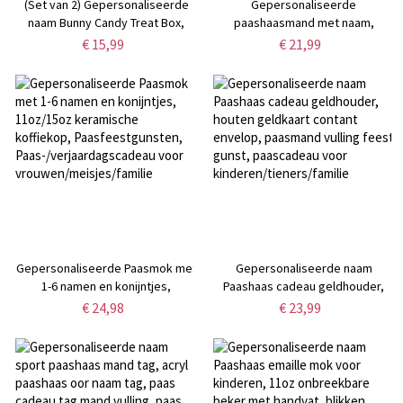
(Set van 2) Gepersonaliseerde
Gepersonaliseerde
naam Bunny Candy Treat Box,
paashaasmand met naam,
Paasmandvullingen met 3D-effect
paaszak met trekkoord in de
€ 15,99
€ 21,99
Konijnenstaart,
vorm van een konijn, paaseieren
Paasfeestgunsten voor
zoeken, paasfeestcadeau voor
kinderen/jongens/meisjes
jongens/meisjes/kinderen
Gepersonaliseerde Paasmok met
Gepersonaliseerde naam
1-6 namen en konijntjes,
Paashaas cadeau geldhouder,
11oz/15oz keramische koffiekop,
houten geldkaart contant
€ 24,98
€ 23,99
Paasfeestgunsten,
envelop, paasmand vulling feest
Paas-/verjaardagscadeau voor
gunst, paascadeau voor
vrouwen/meisjes/familie
kinderen/tieners/familie