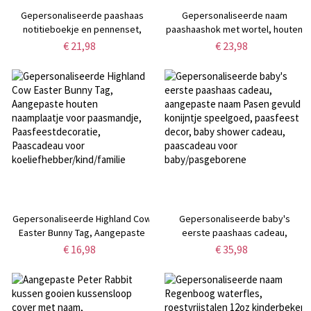
Gepersonaliseerde paashaas
Gepersonaliseerde naam
notitieboekje en pennenset,
paashaashok met wortel, houten
aangepaste naam schattig konijn
paaskonijnenkooidecoratie,
€ 21,98
€ 23,98
notitieboekje voor school,
paaseierenjacht,
paasmandvuller, paasfeest gunst
paasmand/feestcadeau voor
voor studenten/kinderen
jongen/meisje/kinderen
Gepersonaliseerde Highland Cow
Gepersonaliseerde baby's
Easter Bunny Tag, Aangepaste
eerste paashaas cadeau,
houten naamplaatje voor
aangepaste naam Pasen gevuld
€ 16,98
€ 35,98
paasmandje,
konijntje speelgoed, paasfeest
Paasfeestdecoratie, Paascadeau
decor, baby shower cadeau,
voor koeliefhebber/kind/familie
paascadeau voor
baby/pasgeborene