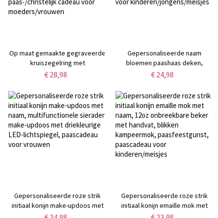
Op maat gemaakte gegraveerde
Gepersonaliseerde naam
kruiszegelring met
bloemen paashaas deken,
geboortebloemboeket, loslaten
flanel/sherpa zachte bedbank
€ 28,98
€ 24,98
en God laten rinkelen,
sprei, konijn baby deken,
doopgeloofssieraden,
woondecoratie, paascadeau
paas-/christelijk cadeau voor
voor kinderen/jongens/meisjes
moeders/vrouwen
Gepersonaliseerde roze strik
Gepersonaliseerde roze strik
initiaal konijn make-updoos met
initiaal konijn emaille mok met
naam, multifunctionele sieraden
naam, 12oz onbreekbare beker
€ 34,98
€ 23,98