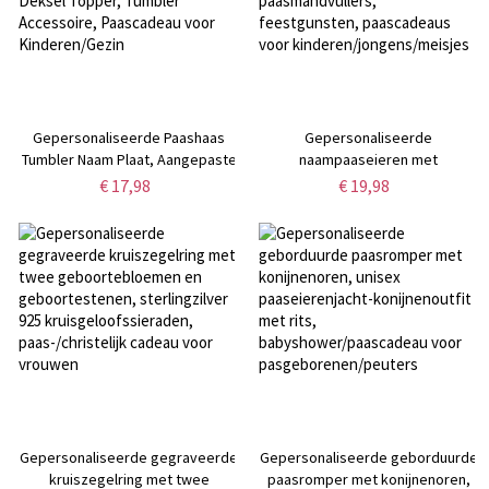
Gepersonaliseerde Paashaas
Gepersonaliseerde
Tumbler Naam Plaat, Aangepaste
naampaaseieren met
Naam Acryl 30oz/40oz Glitter
konijnenoren, kleurrijke
€ 17,98
€ 19,98
Tumbler Deksel Topper, Tumbler
paaseierenset van 3,
Accessoire, Paascadeau voor
paasmandvullers, feestgunsten,
Kinderen/Gezin
paascadeaus voor
kinderen/jongens/meisjes
Gepersonaliseerde gegraveerde
Gepersonaliseerde geborduurde
kruiszegelring met twee
paasromper met konijnenoren,