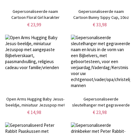
Gepersonaliseerde naam
Gepersonaliseerde naam
Cartoon Floral Girl karakter
Cartoon Bunny Sippy Cup, 10oz
Paaswaterfles, 16oz kinderbeker
geïsoleerde eivormige
€ 23,99
€ 33,98
met siliconen rietje en handvat,
waterbeker met handgrepen en
verjaardags-/paascadeau voor
deksel,
kinderen/meisjes
verjaardags-/babyshower-/paasca
voor kinderen/peuters
Open Arms Hugging Baby Jesus-
Gepersonaliseerde
beeldje, miniatuur Jezuspop met
sleutelhanger met gegraveerde
aangepaste Bijbelverskaart,
naam en kruis in de vorm van een
€ 14,98
€ 23,98
paasmandvulling, religieus
Bijbelvers, met geboortesteen,
cadeau voor familie/vrienden
voor een
verjaardag/Vaderdag/Kerstmis