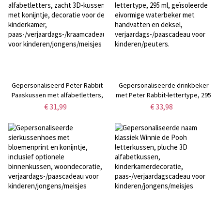
voor uw
echtgenoot/vader/opa/christelijke
mannen
Gepersonaliseerd Peter Rabbit
Gepersonaliseerde drinkbeker
Paaskussen met alfabetletters,
met Peter Rabbit-lettertype, 295
zacht 3D-kussen met konijntje,
ml, geïsoleerde eivormige
€ 31,99
€ 33,98
decoratie voor de kinderkamer,
waterbeker met handvatten en
paas-/verjaardags-/kraamcadeau
deksel,
voor kinderen/jongens/meisjes
verjaardags-/paascadeau voor
kinderen/peuters.