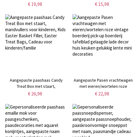
gepersonaliseerde bekers,
groot paasei, schattig
€ 19,98
€ 15,98
pastelkleurige paasbekers,
paasdecor, paascadeaus voor
paascadeau voor
familie/kinderen/dochter/nicht
kinderen/dochter
Aangepaste paashaas Candy
Aangepaste Pasen vrachtwagen
Treat Box met staart,
met eieren/wortelen roze
mandvullers voor kinderen, Kids
vintage boerderij pick-up
€ 26,98
€ 22,98
Easter Basket Filler, Easter Treat
boerderij tafelblad gelaagde
Bags, Cadeau voor
lade decor huis keuken gelukkig
kinderen/familie
lente mini decoraties