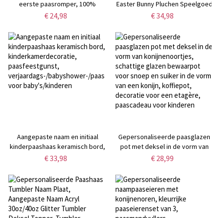
eerste paasromper, 100%
Easter Bunny Pluchen Speelgoed
katoenen babyrompertje met
voor Kinderen, Zacht Konijn
€ 24,98
€ 34,98
konijnenmotief, paasoutfit,
Knuffeldier Aandenken,
babyshower/paascadeau voor
Paasdecoratie, Paascadeau voor
pasgeborenen/baby's
Pasgeborenen/Kinderen/Jongens/
Aangepaste naam en initiaal
Gepersonaliseerde paasglazen
kinderpaashaas keramisch bord,
pot met deksel in de vorm van
kinderkamerdecoratie,
konijnenoortjes, schattige glazen
€ 33,98
€ 28,99
paasfeestgunst,
bewaarpot voor snoep en suiker
verjaardags-/babyshower-/paascadeau
in de vorm van een konijn,
voor baby's/kinderen
koffiepot, decoratie voor een
etagère, paascadeau voor
kinderen