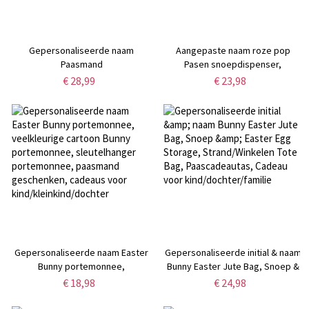
Gepersonaliseerde naam
Aangepaste naam roze pop
Paasmand
Pasen snoepdispenser,
gepersonaliseerde
€ 28,99
€ 23,98
kroonvormige snoeppot,
Gashapon snoephouder,
paasmand cadeau, cadeau voor
kind/kleinkind
Gepersonaliseerde naam Easter
Gepersonaliseerde initial & naam
Bunny portemonnee,
Bunny Easter Jute Bag, Snoep &
veelkleurige cartoon Bunny
Easter Egg Storage,
€ 18,98
€ 24,98
portemonnee, sleutelhanger
Strand/Winkelen Tote Bag,
portemonnee, paasmand
Paascadeautas, Cadeau voor