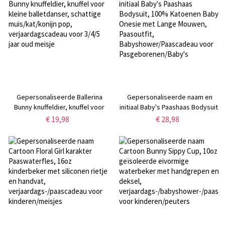
munten,
verjaardags-/paascadeau voor
haar/dochter
Gepersonaliseerde Ballerina
Gepersonaliseerde naam en
Bunny knuffeldier, knuffel voor
initiaal Baby's Paashaas Bodysuit,
kleine balletdanser, schattige
100% Katoenen Baby Onesie met
€ 19,98
€ 28,98
muis/kat/konijn pop,
Lange Mouwen, Paasoutfit,
verjaardagscadeau voor 3/4/5
Babyshower/Paascadeau voor
jaar oud meisje
Pasgeborenen/Baby's