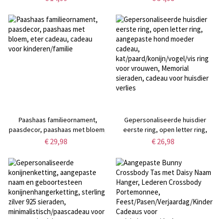
oormerken, volwassen
Shower Gift, Cadeau voor
paasmanddecor, paascadeau
kinderen/nieuwe
voor kinderen/familie
baby/zuigelingen
Paashaas familieornament,
Gepersonaliseerde huisdier
paasdecor, paashaas met bloem,
eerste ring, open letter ring,
eter cadeau, cadeau voor
aangepaste hond moeder
€ 29,98
€ 26,98
kinderen/familie
cadeau,
kat/paard/konijn/vogel/vis ring
voor vrouwen, Memorial
sieraden, cadeau voor huisdier
verlies