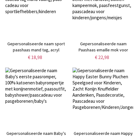
Gepersonaliseerde naam sport
Gepersonaliseerde naam
paashaas mand tag, acryl
Paashaas emaille mok voor
paashaas oor naam tag, paas
kinderen, 11oz onbreekbare
€ 18,98
€ 22,98
cadeau tag mand vulling, paas
beker met handvat, blikken
cadeau voor
kampeermok, paasfeestgunst,
sportliefhebbers/kinderen
paascadeau voor
kinderen/jongens/meisjes
Gepersonaliseerde naam Baby's
Gepersonaliseerde naam Happy