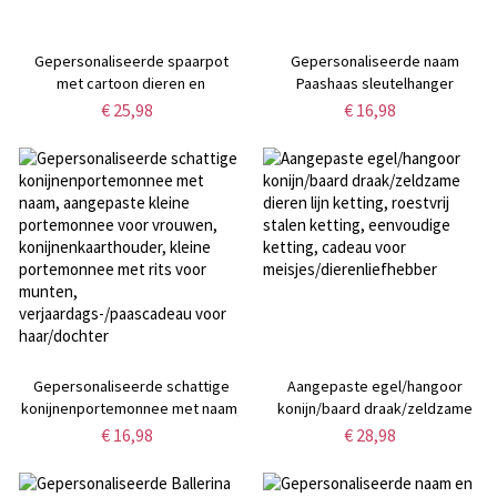
Gepersonaliseerde spaarpot
Gepersonaliseerde naam
met cartoon dieren en
Paashaas sleutelhanger
bloemenmotief, met naam,
portemonnee, Cartoon Bunny
€ 25,98
€ 16,98
houten spaarpot met transparant
munt portemonnee met
venster, woondecoratie,
polsband, tas bedel, Paasmand
paas-/verjaardagscadeau voor
vulling, Paascadeau voor
kinderen/meisjes
kinderen/jongens/meisjes
Gepersonaliseerde schattige
Aangepaste egel/hangoor
konijnenportemonnee met naam,
konijn/baard draak/zeldzame
aangepaste kleine portemonnee
dieren lijn ketting, roestvrij
€ 16,98
€ 28,98
voor vrouwen,
stalen ketting, eenvoudige
konijnenkaarthouder, kleine
ketting, cadeau voor
portemonnee met rits voor
meisjes/dierenliefhebber