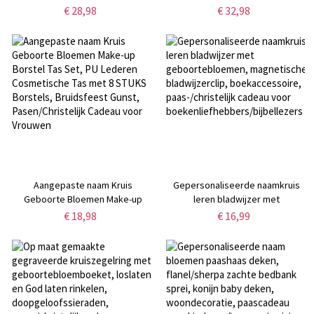
geboortebloemen en
unisex paaseierenjacht-
€ 28,98
€ 32,98
geboortestenen, sterlingzilver
konijnenoutfit met rits,
925 kruisgeloofssieraden,
babyshower/paascadeau voor
paas-/christelijk cadeau voor
pasgeborenen/peuters
vrouwen
Aangepaste naam Kruis
Gepersonaliseerde naamkruis
Geboorte Bloemen Make-up
leren bladwijzer met
Borstel Tas Set, PU Lederen
geboortebloemen, magnetische
€ 18,98
€ 16,99
Cosmetische Tas met 8 STUKS
bladwijzerclip, boekaccessoire,
Borstels, Bruidsfeest Gunst,
paas-/christelijk cadeau voor
Pasen/Christelijk Cadeau voor
boekenliefhebbers/bijbellezers
Vrouwen