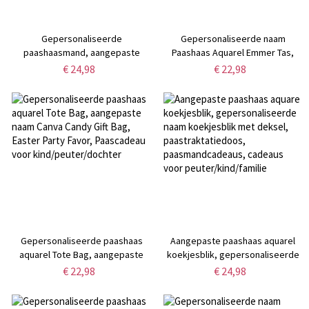
Gepersonaliseerde
Gepersonaliseerde naam
paashaasmand, aangepaste
Paashaas Aquarel Emmer Tas,
konijn snoep cadeautas, pluche
Aangepaste Pasen Canva Goodie
€ 24,98
€ 22,98
konijntje tote
Bags, Paasmand Tas, Paascadeau
kinderopslagemmer paasdecor,
voor kind/peuter/dochter
paascadeau voor
kinderen/familie
Gepersonaliseerde paashaas
Aangepaste paashaas aquarel
aquarel Tote Bag, aangepaste
koekjesblik, gepersonaliseerde
naam Canva Candy Gift Bag,
naam koekjesblik met deksel,
€ 22,98
€ 24,98
Easter Party Favor, Paascadeau
paastraktatiedoos,
voor kind/peuter/dochter
paasmandcadeaus, cadeaus