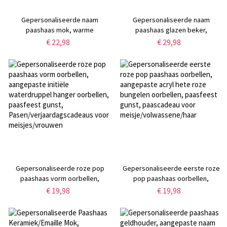
Gepersonaliseerde naam
Gepersonaliseerde naam
paashaas mok, warme
paashaas glazen beker,
chocolademelk koffiemok voor
matglazen beker met bamboe
€ 22,98
€ 29,98
kind, paasmand stuffer,
deksel en rietje, ijskoffiekop,
paasfeestdecoratie, paascadeau
verjaardag/paascadeau voor
voor meisje/jongen/peuter
kinderen/familie/haar
Gepersonaliseerde roze pop
Gepersonaliseerde eerste roze
paashaas vorm oorbellen,
pop paashaas oorbellen,
aangepaste initiële waterdruppel
aangepaste acryl hete roze
€ 19,98
€ 19,98
hanger oorbellen, paasfeest
bungelen oorbellen, paasfeest
gunst,
gunst, paascadeau voor
Pasen/verjaardagscadeaus voor
meisje/volwassene/haar