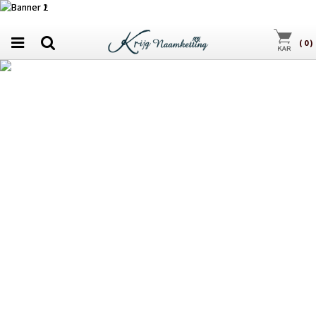
(
0
)