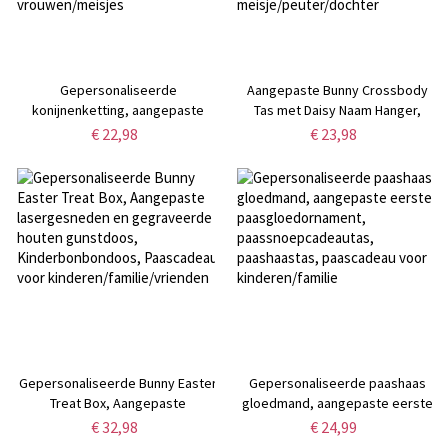
Gepersonaliseerde
Aangepaste Bunny Crossbody
konijnenketting, aangepaste
Tas met Daisy Naam Hanger,
naam en geboortesteen
Lederen Crossbody
€ 22,98
€ 23,98
konijnenhangerketting, sterling
Portemonnee,
zilver 925 sieraden,
Feest/Pasen/Verjaardag/Kinderda
minimalistisch/paascadeau voor
Cadeaus voor
vrouwen/meisjes
meisje/peuter/dochter
Gepersonaliseerde Bunny Easter
Gepersonaliseerde paashaas
Treat Box, Aangepaste
gloedmand, aangepaste eerste
lasergesneden en gegraveerde
paasgloedornament,
€ 32,98
€ 24,99
houten gunstdoos,
paassnoepcadeautas,