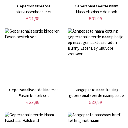
Gepersonaliseerde
Gepersonaliseerde naam
sierkussenhoes met
klassiek Winnie de Pooh
bloemenprint en konijntje,
letterkussen, pluche 3D
€ 21,98
€ 31,99
inclusief optionele binnenkussen,
alfabetkussen,
woondecoratie,
kinderkamerdecoratie,
verjaardags-/paascadeau voor
paas-/verjaardagscadeau voor
kinderen/jongens/meisjes
kinderen/jongens/meisjes
Gepersonaliseerde kinderen
Aangepaste naam ketting
Pasen bestek set
gepersonaliseerde naamplaatje
op maat gemaakte sieraden
€ 33,99
€ 32,99
Bunny Ester Day Gift voor
vrouwen