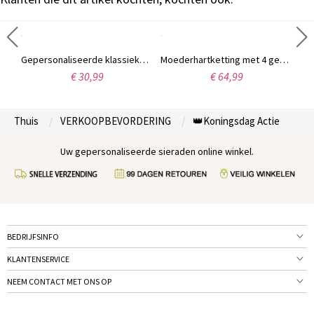
Gepersonaliseerde Carrie naamketting, 18 karaats verguld.
Gepersonaliseerde klassieke naam ketting in 18k goud verguld
Moederhartketting met 4 gepersonaliseerde geboortestenen en naam
€ 30,99
€ 64,99
Thuis
VERKOOPBEVORDERING
👑Koningsdag Actie
Uw gepersonaliseerde sieraden online winkel.
BEDRIJFSINFO
KLANTENSERVICE
NEEM CONTACT MET ONS OP