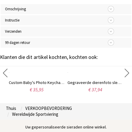
Omschrijving
Instructie
Verzenden
99 dagen retour
Klanten die dit artikel kochten, kochten ook:
Op maat gemaakte herensleutelhanger van zwart titaniumstaal met foto
Custom Baby's Photo Keychain roestvrij staal
Gegraveerde dierenfoto sleutelhanger
€ 35,95
€ 37,94
Thuis
VERKOOPBEVORDERING
Wereldwijde Sportviering
Uw gepersonaliseerde sieraden online winkel.