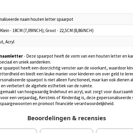
aliseerde naam houten letter spaarpot
Klein - 18CM (7,09INCH); Groot - 22,5CM (8,86INCH)
t, Acryl
 naamletter
- Deze spaarpot heeft de vorm van een houten letter en k
speciaal en uniek aandenken.
e spaarpot heeft een doorzichtig venster aan de voorkant, waardoor ki
letterdheid en biedt een leuke manier voor kinderen om over geld te lere
sonaliseerde spaarpot is niet alleen functioneel, maar kan ook dienen a
 en verbetert de algehele esthetiek van de ruimte.
s gemaakt van hoogwaardig lindehout en acryl, wat zorgt voor duurzaamh
 voor een verjaardag, Kerstmis of Kinderdag is, deze gepersonaliseerde 
 spaargewoonten en promoot financiële verantwoordelijkheid.
Beoordelingen & recensies