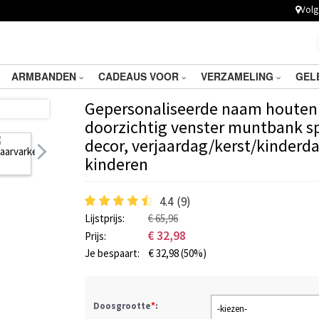
Volg 
ARMBANDEN
CADEAUS VOOR
VERZAMELING
GEL
Gepersonaliseerde naam houten l
doorzichtig venster muntbank s
decor, verjaardag/kerst/kinderd
kinderen
4.4
(9)
Lijstprijs:
€ 65,96
€
32,98
Prijs:
Je bespaart:
€
32,98
(50%)
Doosgrootte
*
:
-kiezen-