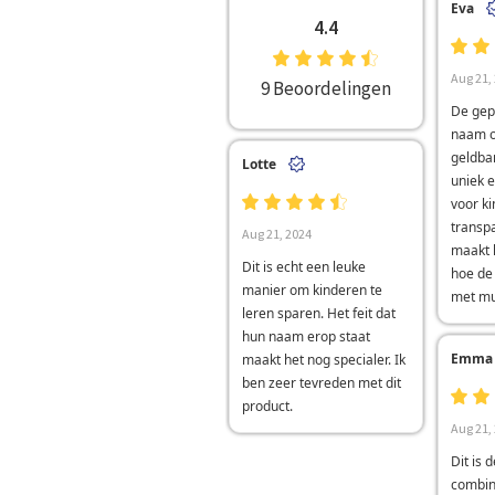
Eva
4.4
Aug 21,
9 Beoordelingen
De gep
naam o
geldba
Lotte
uniek 
voor k
transp
Aug 21, 2024
maakt h
Dit is echt een leuke
hoe de 
manier om kinderen te
met mu
leren sparen. Het feit dat
hun naam erop staat
Emma
maakt het nog specialer. Ik
ben zeer tevreden met dit
product.
Aug 21,
Dit is 
combin