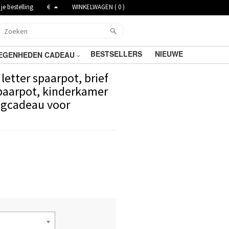
je bestelling
€
WINKELWAGEN (
0
)
BESTSELLERS
NIEUWE
EGENHEDEN CADEAU
etter spaarpot, brief
paarpot, kinderkamer
agcadeau voor