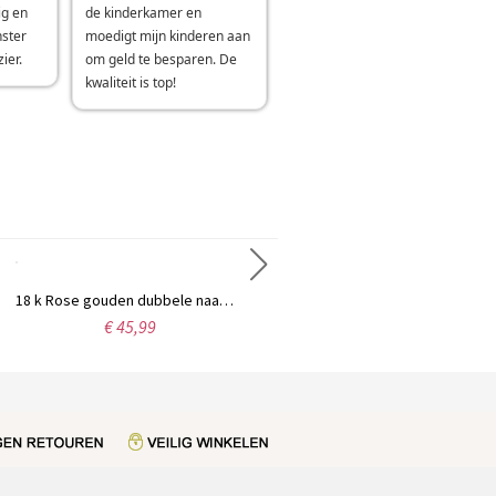
ig en
de kinderkamer en
nster
moedigt mijn kinderen aan
ier.
om geld te besparen. De
kwaliteit is top!
18 k Rose gouden dubbele naam Infinity ketting
Gepersonaliseerde sterling zilveren naamketting in sierlijke stijl
€ 45,99
€ 61,99