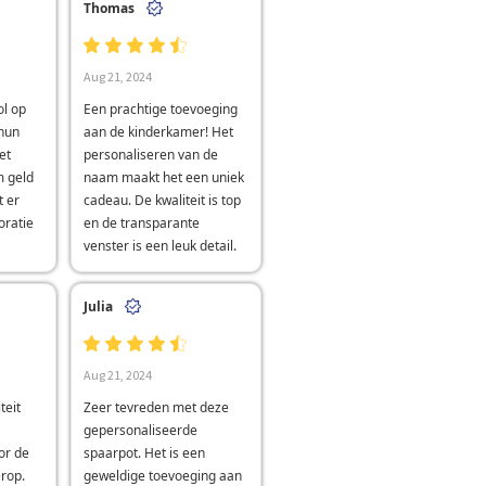
Thomas
Aug 21, 2024
ol op
Een prachtige toevoeging
hun
aan de kinderkamer! Het
et
personaliseren van de
 geld
naam maakt het een uniek
t er
cadeau. De kwaliteit is top
oratie
en de transparante
venster is een leuk detail.
Julia
Aug 21, 2024
teit
Zeer tevreden met deze
gepersonaliseerde
oor de
spaarpot. Het is een
rop.
geweldige toevoeging aan