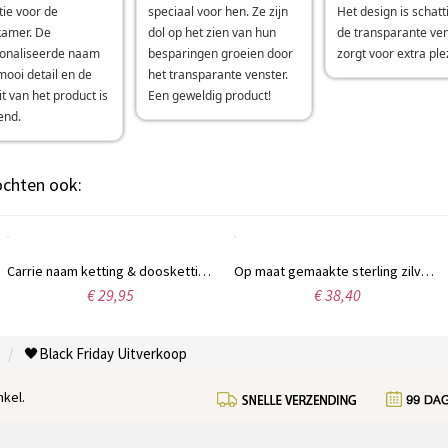
ie voor de
speciaal voor hen. Ze zijn
Het design is schatt
kamer. De
dol op het zien van hun
de transparante ve
onaliseerde naam
besparingen groeien door
zorgt voor extra plez
mooi detail en de
het transparante venster.
it van het product is
Een geweldig product!
end.
kochten ook:
Carrie naam ketting & doosketting in rosé goud
Op maat gemaakte sterling zilveren meisjesketting
€ 29,95
€ 38,40
🖤Black Friday Uitverkoop
kel.