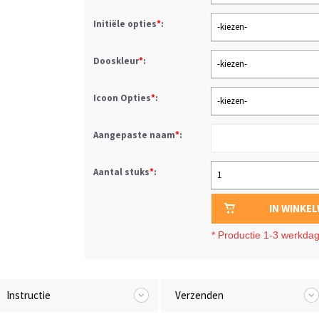
Initiële opties
*
:
-kiezen-
Dooskleur
*
:
-kiezen-
Icoon Opties
*
:
-kiezen-
Aangepaste naam
*
:
Aantal stuks
*
:
1
IN WINKE
*
Productie 1-3 werkda
Instructie
Verzenden