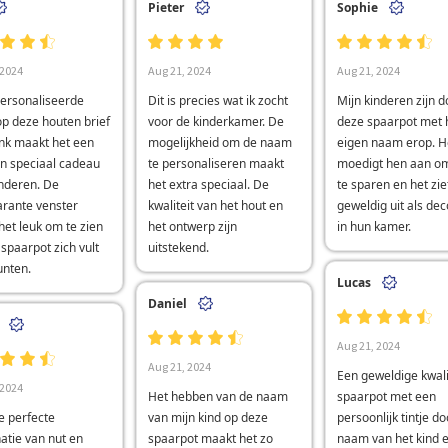
Pieter
Sophie
 2024
Aug 21, 2024
Aug 21, 2024
ersonaliseerde
Dit is precies wat ik zocht
Mijn kinderen zijn d
p deze houten brief
voor de kinderkamer. De
deze spaarpot met 
nk maakt het een
mogelijkheid om de naam
eigen naam erop. H
en speciaal cadeau
te personaliseren maakt
moedigt hen aan om
inderen. De
het extra speciaal. De
te sparen en het zie
arante venster
kwaliteit van het hout en
geweldig uit als dec
et leuk om te zien
het ontwerp zijn
in hun kamer.
spaarpot zich vult
uitstekend.
nten.
Lucas
Daniel
Aug 21, 2024
Aug 21, 2024
Een geweldige kwali
 2024
Het hebben van de naam
spaarpot met een
de perfecte
van mijn kind op deze
persoonlijk tintje d
atie van nut en
spaarpot maakt het zo
naam van het kind e