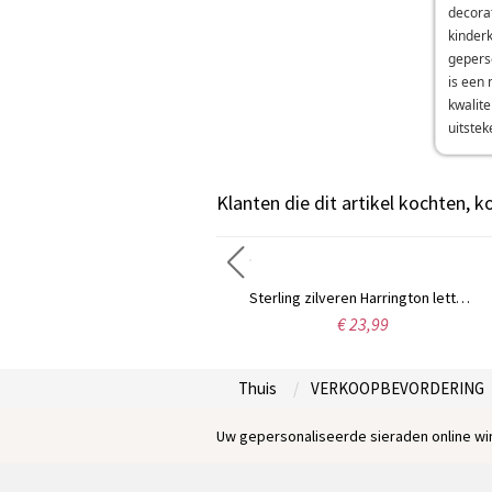
decorat
kinder
gepers
is een 
kwalite
uitstek
Klanten die dit artikel kochten, 
Gepersonaliseerde ketting Fancy Circle Monogram ketting zilver
Sterling zilveren Harrington lettertype naam ketting
€ 39,99
€ 23,99
Thuis
VERKOOPBEVORDERING
Uw gepersonaliseerde sieraden online win