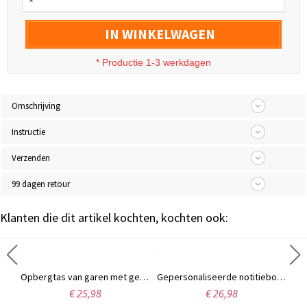
IN WINKELWAGEN
* Productie 1-3 werkdagen
Omschrijving
Instructie
Verzenden
99 dagen retour
Klanten die dit artikel kochten, kochten ook:
Gepersonaliseerde Halloween-achtergrond voor de eerste verjaardag met naam, schattige banner met spookjes, pompoenen en vleermuizen, verjaardagscadeautje, Halloween-cadeau voor pasgeborenen
Opbergtas van garen met gepersonaliseerde naam voor babybedje, katoenen opbergtasje voor de babykamer, nachtkastje-opbergtasje, verjaardags-/kraamcadeau voor pasgeborenen/nieuwe ouders
Gepersonaliseerde notitieboekset met naam, geboortebloem en 'nieuw hoofdstuk', A5-notitieboek en pen van PU-leer, pensioen-/verjaardagscadeau voor gepensioneerden/boekenwurmen/vrouwen
€ 25,98
€ 26,98