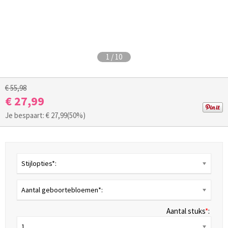
1
/
10
€ 55,98
€ 27,99
Je bespaart: €
27,99
(50%)
Stijlopties*:
Aantal geboortebloemen*:
Aantal stuks
*
:
1