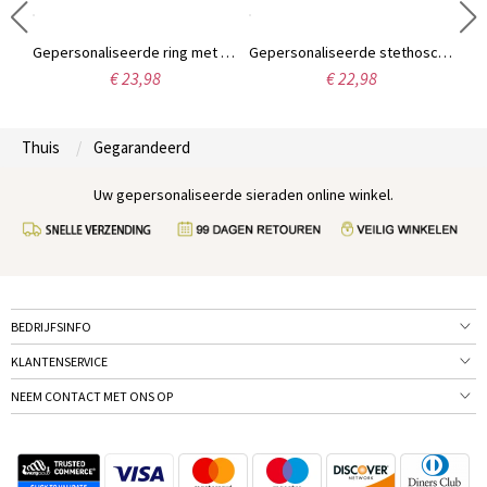
Gepersonaliseerde glitter hondenpenning in de vorm van een bot, identificatieplaatje met gegraveerde naam en tekst voor huisdieren, cadeau voor dierenliefhebber/eigenaar
Gepersonaliseerde ring met naam en huisdierportret, ring met honden-/kattenpootafdruk, vintage zilveren sieraad, gedenkgeschenk voor een verloren huisdier, cadeau voor dierenliefhebbers/kattenliefhebbers/hondenmoeders
Gepersonaliseerde stethoscoop-naamketting met geboortesteen, op maat gemaakte oneindigheidsketting, bedank-/afstudeercadeau voor arts/verpleegkundige/medisch student
€ 23,98
€ 22,98
Thuis
Gegarandeerd
Uw gepersonaliseerde sieraden online winkel.
BEDRIJFSINFO
KLANTENSERVICE
NEEM CONTACT MET ONS OP