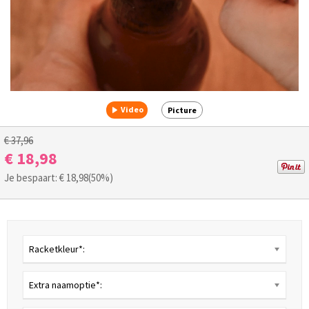
Video
Picture
€ 37,96
€ 18,98
Je bespaart: €
18,98
(50%)
Racketkleur*:
Extra naamoptie*: