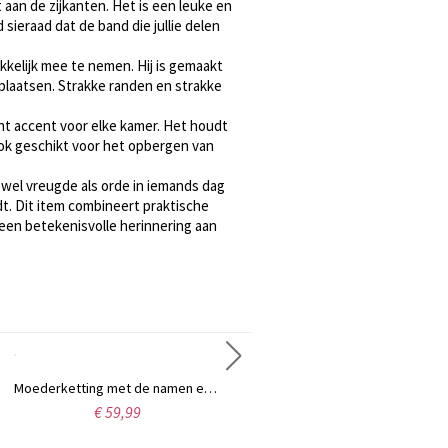
 aan de zijkanten. Het is een leuke en
ieraad dat de band die jullie delen
akkelijk mee te nemen. Hij is gemaakt
erplaatsen. Strakke randen en strakke
nt accent voor elke kamer. Het houdt
ook geschikt voor het opbergen van
el vreugde als orde in iemands dag
t. Dit item combineert praktische
 een betekenisvolle herinnering aan
Moederketting met de namen en geboortestenen van 6 kinderen in goud.
Aangepaste babyvoetjes moeder ketting
€ 59,99
€ 38,95