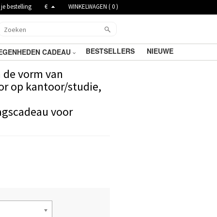
je bestelling
€
WINKELWAGEN (
0
)
BESTSELLERS
NIEUWE
EGENHEDEN CADEAU
n de vorm van
r op kantoor/studie,
agscadeau voor