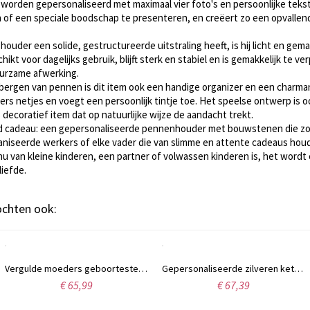
 worden gepersonaliseerd met maximaal vier foto's en persoonlijke tekst
f een speciale boodschap te presenteren, en creëert zo een opvallend s
houder een solide, gestructureerde uitstraling heeft, is hij licht en gem
t voor dagelijks gebruik, blijft sterk en stabiel en is gemakkelijk te v
uurzame afwerking.
bergen van pennen is dit item ook een handige organizer en een charma
s netjes en voegt een persoonlijk tintje toe. Het speelse ontwerp is 
 decoratief item dat op natuurlijke wijze de aandacht trekt.
d cadeau: een gepersonaliseerde pennenhouder met bouwstenen die zow
aniseerde werkers of elke vader die van slimme en attente cadeaus houd
u van kleine kinderen, een partner of volwassen kinderen is, het wordt
liefde.
kochten ook:
Vergulde moeders geboortesteen hartketting met gegraveerde namen, 18 karaats goud
Gepersonaliseerde zilveren ketting met hart-in-hart geboortesteen en naam, Moederdagcadeau voor grootouders
€ 65,99
€ 67,39