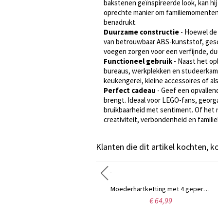
bakstenen geïnspireerde look, kan hij
oprechte manier om familiemomenten o
benadrukt.
Duurzame constructie
- Hoewel de 
van betrouwbaar ABS-kunststof, geschik
voegen zorgen voor een verfijnde, d
Functioneel gebruik
- Naast het op
bureaus, werkplekken en studeerkamer
keukengerei, kleine accessoires of als
Perfect cadeau
- Geef een opvallen
brengt. Ideaal voor LEGO-fans, georg
bruikbaarheid met sentiment. Of het n
creativiteit, verbondenheid en familie
Klanten die dit artikel kochten, 
Gepersonaliseerde snijplank met Schotse hooglandkoe en bloemenmotief, inclusief naam, westerse charcuterieplank met sapgootje en ophanggat, housewarmingcadeau voor moeder/haar
Moederhartketting met 4 gepersonaliseerde geboortestenen en naam
€ 54,98
€ 64,99