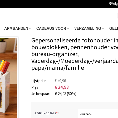
Volg 
ARMBANDEN
CADEAUS VOOR
VERZAMELING
GEL
Gepersonaliseerde fotohouder i
bouwblokken, pennenhouder voo
bureau-organizer,
Vaderdag-/Moederdag-/verjaard
papa/mama/familie
Lijstprijs:
€ 49,96
€
24,98
Prijs:
Je bespaart:
€
24,98
(50%)
Afdrukopties
*
:
-kiezen-