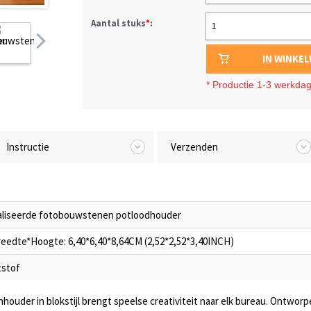
Aantal stuks
*
:
1
IN WINKE
*
Productie 1-3 werkda
Instructie
Verzenden
liseerde fotobouwstenen potloodhouder
eedte*Hoogte: 6,40*6,40*8,64CM (2,52*2,52*3,40INCH)
tstof
ouder in blokstijl brengt speelse creativiteit naar elk bureau. Ontwor