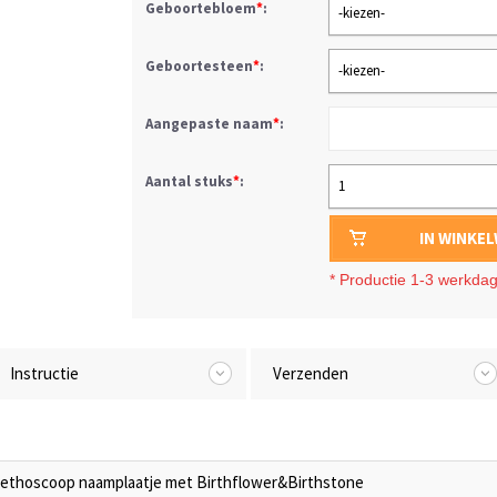
Geboortebloem
*
:
-kiezen-
Geboortesteen
*
:
-kiezen-
Aangepaste naam
*
:
Aantal stuks
*
:
1
IN WINKE
*
Productie 1-3 werkda
Instructie
Verzenden
tethoscoop naamplaatje met Birthflower&Birthstone