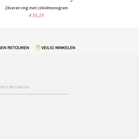
Zilveren ring met cirkelmonogram
Gepersonaliseerde zilveren monogram oorbellen
€ 55,19
€ 40,99
TACT MET ONS OP