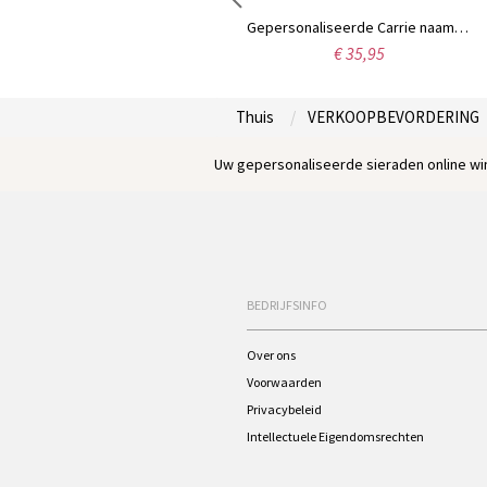
Gepersonaliseerde sterling zilveren naamplaat ketting met sierletters
Gepersonaliseerde Carrie naamketting, 18 karaats verguld.
€ 34,99
€ 35,95
Thuis
VERKOOPBEVORDERING
Uw gepersonaliseerde sieraden online win
BEDRIJFSINFO
Over ons
Voorwaarden
Privacybeleid
Intellectuele Eigendomsrechten