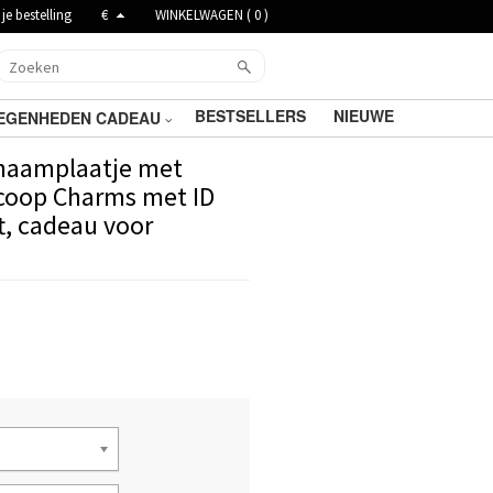
je bestelling
€
WINKELWAGEN (
0
)
BESTSELLERS
NIEUWE
EGENHEDEN CADEAU
 naamplaatje met
scoop Charms met ID
t, cadeau voor