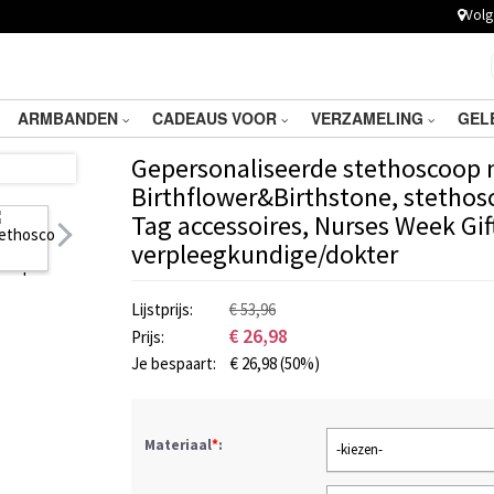
Volg 
ARMBANDEN
CADEAUS VOOR
VERZAMELING
GEL
Gepersonaliseerde stethoscoop
Birthflower&Birthstone, stetho
Tag accessoires, Nurses Week Gif
verpleegkundige/dokter
Lijstprijs:
€ 53,96
€
26,98
Prijs:
Je bespaart:
€
26,98
(50%)
Materiaal
*
:
-kiezen-