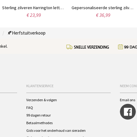
Sterling zilveren Harrington lettertype naam ketting
Gepersonaliseerde sterling zilveren armband met de naam Carrie
€ 23,99
€ 36,99
🍂Herfstuitverkoop
kel.
KLANTENSERVICE
NEEM CON
Verzenden & volgen
Email ons
FAQ
99 dagen retour
Betaalmethodes
Gids voor het onderhoud van sieraden