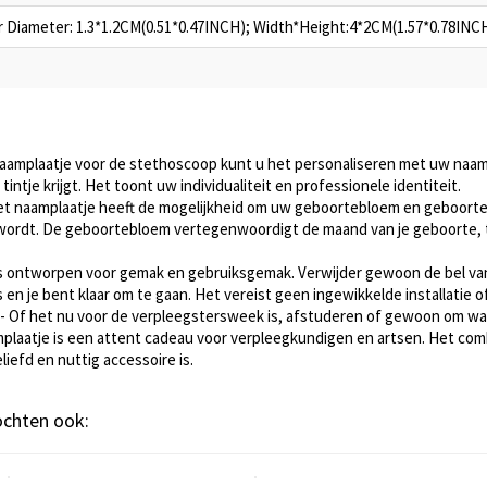
 Diameter: 1.3*1.2CM(0.51*0.47INCH); Width*Height:4*2CM(1.57*0.78INCH
naamplaatje voor de stethoscoop kunt u het personaliseren met uw naa
intje krijgt. Het toont uw individualiteit en professionele identiteit.
t naamplaatje heeft de mogelijkheid om uw geboortebloem en geboort
r wordt. De geboortebloem vertegenwoordigt de maand van je geboorte, 
 is ontworpen voor gemak en gebruiksgemak. Verwijder gewoon de bel va
ts en je bent klaar om te gaan. Het vereist geen ingewikkelde installatie 
- Of het nu voor de verpleegstersweek is, afstuderen of gewoon om waa
laatje is een attent cadeau voor verpleegkundigen en artsen. Het com
iefd en nuttig accessoire is.
kochten ook: