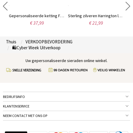
Eigentijdse lettertype Sterling zilveren naamketting
Gepersonaliseerde ketting Fancy Circle Monogram ketting zilver
Sterling zilveren Harrington lettertype naam ketting
€ 37,99
€ 21,99
Thuis
VERKOOPBEVORDERING
🛍️Cyber Week Uitverkoop
Uw gepersonaliseerde sieraden online winkel.
BEDRIJFSINFO
KLANTENSERVICE
NEEM CONTACT MET ONS OP