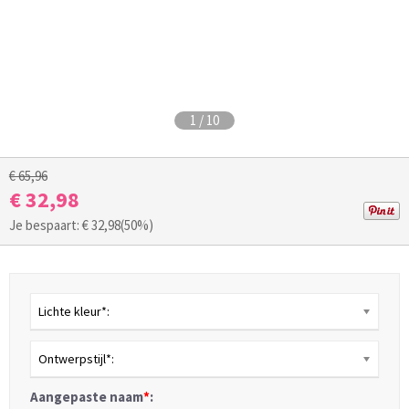
1
/
10
€ 65,96
€ 32,98
Je bespaart: €
32,98
(50%)
Lichte kleur*:
Ontwerpstijl*:
Aangepaste naam
*
: