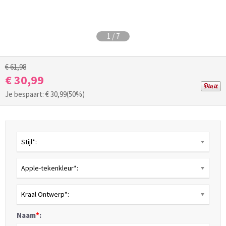
1
/
7
€ 61,98
€ 30,99
Je bespaart: €
30,99
(50%)
Stijl*:
Apple-tekenkleur*:
Kraal Ontwerp*:
Naam
*
: