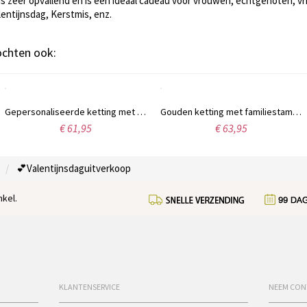
 is zeer opvallend en is een ideaal cadeau voor vrouwen, echtgenoten, v
entijnsdag, Kerstmis, enz.
kochten ook:
Gepersonaliseerde ketting met 7 geboortestenen, geïnspireerd op de stamboom van uw familie.
Gouden ketting met familiestamboom, 7 namen en geboortestenen.
€ 61,95
€ 63,95
💕Valentijnsdaguitverkoop
kel.
KLANTENSERVICE
NEEM CON