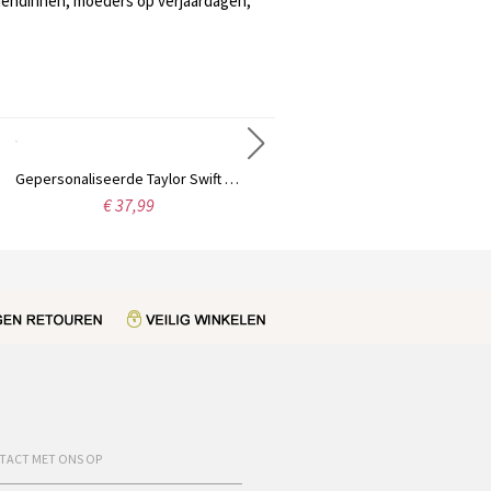
riendinnen, moeders op verjaardagen,
Gepersonaliseerde Taylor Swift Monogram Ketting Sterling Zilver
Gepersonaliseerde Carrie naam Ring Gift Sterling zilver
€ 37,99
€ 44,95
TACT MET ONS OP