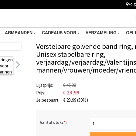
Volg 
ARMBANDEN
CADEAUS VOOR
VERZAMELING
GEL
Verstelbare golvende band ring, ri
Unisex stapelbare ring,
verjaardag/verjaardag/Valentijn
mannen/vrouwen/moeder/vrien
Lijstprijs:
€ 47,98
€
23,99
Prijs:
Je bespaart:
€
23,99
(50%)
Aantal stuks
*
:
1