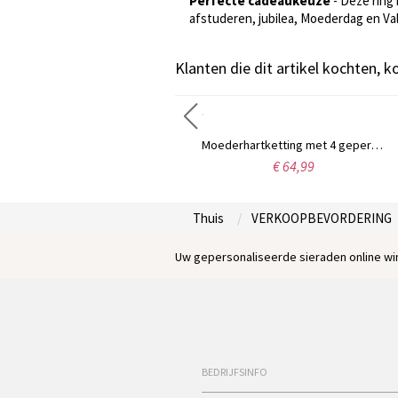
Perfecte cadeaukeuze
- Deze ring
afstuderen, jubilea, Moederdag en Val
Klanten die dit artikel kochten, 
Gepersonaliseerde klassieke naam ketting in 18k goud verguld
Moederhartketting met 4 gepersonaliseerde geboortestenen en naam
€ 30,99
€ 64,99
Thuis
VERKOOPBEVORDERING
Uw gepersonaliseerde sieraden online win
BEDRIJFSINFO