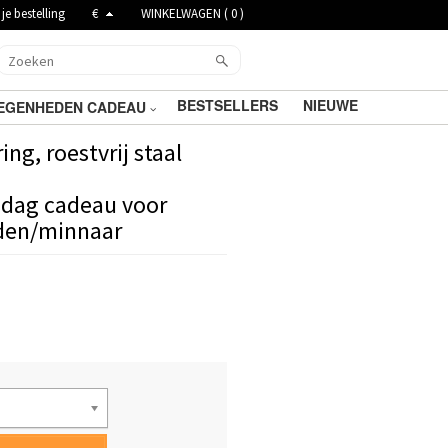
je bestelling
€
WINKELWAGEN (
0
)
BESTSELLERS
NIEUWE
EGENHEDEN CADEAU
ng, roestvrij staal
sdag cadeau voor
den/minnaar