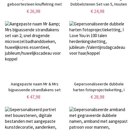
geboortesteen knuffelring met
Dobbelstenen Set van 5, Houten
gegraveerde tekst, verstelbare
Gegraveerde Interactieve
€ 26,98
€ 24,98
ring met kaart, sierlijke sieraden,
Dobbelstenen voor Koppels met
verjaardags-/jubileumcadeau
Bord,
voor moeder/vrouw/vriendin
Valentijnsdag/Jubileumcadeau
voor Hem/Haar/Geliefde
Aangepaste naam Mr & Mrs
Gepersonaliseerde dubbele
bijpassende strandlakens set
harten fotoprojectieketting, I
van 2, snel drogende microvezel
Love You in 100 talen
€ 47,98
€ 28,98
badhanddoeken, huwelijksreis
herdenkingsketting,
essentieel,
jubileum-/Valentijnsdagcadeau
jubileum/huwelijkscadeau voor
voor haar/koppel
koppel