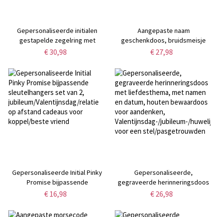
Gepersonaliseerde initialen
Aangepaste naam
gestapelde zegelring met
geschenkdoos, bruidsmeisje
gegraveerde tekst,
geschenkdoos met naam,
€ 30,98
€ 27,98
verlovingscadeau voor koppel,
bruidsmeisje voorstel
Vaderdag/verjaardagscadeau
geschenkdoos,
voor hem/haar
huwelijksgeschenk, cadeau voor
bruidsmeisje/haar/vriendin
Gepersonaliseerde Initial Pinky
Gepersonaliseerde,
Promise bijpassende
gegraveerde herinneringsdoos
sleutelhangers set van 2,
met liefdesthema, met namen en
€ 16,98
€ 26,98
jubileum/Valentijnsdag/relatie op
datum, houten bewaardoos voor
afstand cadeaus voor
aandenken,