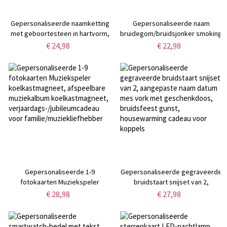
Gepersonaliseerde naamketting
Gepersonaliseerde naam
met geboortesteen in hartvorm,
bruidegom/bruidsjonker smoking
sterlingzilver 925 naamketting,
ontwerp boxershorts, grappig
€ 24,98
€ 22,98
Valentijnsdag/Moederdag/verjaardagscadeau
herenondergoed,
voor haar/moeder/beste
Valentijnsdag/huwelijkscadeau
vriendin
voor
echtgenoot/vriend/bruidsjonkers
Gepersonaliseerde 1-9
Gepersonaliseerde gegraveerde
fotokaarten Muziekspeler
bruidstaart snijset van 2,
koelkastmagneet, afspeelbare
aangepaste naam datum mes
€ 28,98
€ 27,98
muziekalbum koelkastmagneet,
vork met geschenkdoos,
verjaardags-/jubileumcadeau
bruidsfeest gunst,
voor familie/muziekliefhebber
housewarming cadeau voor