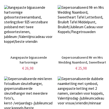
stenen puzzel met verschillende
opbergdoos,
formaten,
Valentijnsdag/verjaardagscadeau
verjaardags-/Valentijnsdagcadeau
voor
voor moeder/echtpaar/familie
muziekliefhebbers/gitaristen
Aangepaste bijpassende
Gepersonaliseerd Mr en Mrs
hartvormige
Wedding Naambord, Sweetheart
geboortesteenarmband,
Tafel Letterbord, Bruiloft Tafel
€ 26,98
€ 25,98
sterlingzilver 925 verstelbare
Middelpunt, Bruiloft/Jubileum
polsband met twee
Cadeau voor
geboortestenen,
Koppels/Pasgetrouwden
jubileum-/Valentijnscadeau voor
koppel/beste vriendin