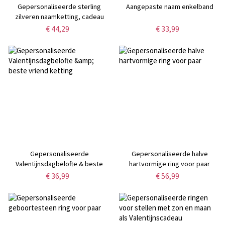
Gepersonaliseerde sterling
Aangepaste naam enkelband
zilveren naamketting, cadeau
voor vrouwen, echtgenotes,
€ 44,29
€ 33,99
moeders, vriendinnen, dochters
en andere dierbaren.
Gepersonaliseerde
Gepersonaliseerde halve
Valentijnsdagbelofte & beste
hartvormige ring voor paar
vriend ketting
€ 36,99
€ 56,99