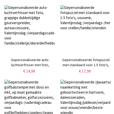
koppels
foto's,
kerst-/verjaardags-/jubileumcadea
voor koppels/beste
vrienden/familie
Gepersonaliseerde auto-
Gepersonaliseerde fotopuzzel
luchtverfrisser met foto,
met standaard voor 1-5 foto's,
grappige dubbelzijdige
souvenir,
€ 14,98
€ 17,98
geurverspreider,
Valentijnsdag-/verjaardags-/herd
autoaccessoire,
voor stellen/familie/vrienden
Valentijnsdag-/verjaardagscadeau
voor
familie/stelletje/dierenliefhebbers