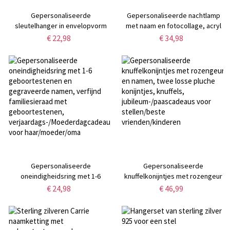
Gepersonaliseerde
Gepersonaliseerde nachtlamp
sleutelhanger in envelopvorm
met naam en fotocollage, acryl
met 3 foto's, opvouwbare
LED-lamp met houten voet,
€ 22,98
€ 34,98
fotosleutelhanger van PU-leer,
Valentijnsdag-/jubileum-/huwelijk
Valentijnsdag-/huwelijks-/jubileumcadeau
voor stellen
voor stellen/familie/geliefden
Gepersonaliseerde
Gepersonaliseerde
oneindigheidsring met 1-6
knuffelkonijntjes met rozengeur
geboortestenen en gegraveerde
en namen, twee losse pluche
€ 24,98
€ 46,99
namen, verfijnd familiesieraad
konijntjes, knuffels,
met geboortestenen,
jubileum-/paascadeaus voor
verjaardags-/Moederdagcadeau
stellen/beste vrienden/kinderen
voor haar/moeder/oma