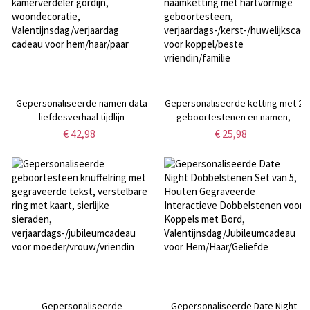
Gepersonaliseerde namen data
Gepersonaliseerde ketting met 2
liefdesverhaal tijdlijn
geboortestenen en namen,
deuropening gordijn,
aangepaste naamketting met
€ 42,98
€ 25,98
kamerverdeler gordijn,
hartvormige geboortesteen,
woondecoratie,
verjaardags-/kerst-/huwelijkscade
Valentijnsdag/verjaardag cadeau
voor koppel/beste
voor hem/haar/paar
vriendin/familie
Gepersonaliseerde
Gepersonaliseerde Date Night