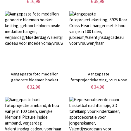
aangepaste 2 geboorte bloemen
zilver 925 ketting, koe gevulde
€ 16,98
€ 38,98
tatoeages, beste vriend
sieraden, verjaardagscadeaus
tatoeages, digitale
voor meisjes/dochter/vriendin
downloadbare, cadeau voor
paar/vriend
Aangepaste foto medaillon
Aangepaste
geboorte bloemen boeket
fotoprojectieketting, S925 Rose
ketting, geboorte bloem ovale
Cross Heart-hanger met ik hou
€ 32,98
€ 34,98
medaillon hanger,
van je in 100 talen,
verjaardag/Moederdag/Valentijnsdag
jubileum/Valentijnsdagcadeau
cadeau voor moeder/oma/vrouw
voor vrouwen/haar