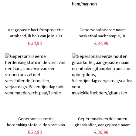
Aangepaste hart fotoprojectie
Gepersonaliseerde naam
armband, ik hou van je in 100
basketbal nachtlampje, 3D
talen, sierlijke Memorial Picture
tafellamp voor kinderkamer,
€ 34,98
€ 34,98
Inside armband, verjaardag
sportdecoratie voor
Valentijnsdag cadeau voor haar
jongenskamer, Valentijnscadeaus
voor hem/mannen
Gepersonaliseerde
Gepersonaliseerde houten
herdenkingsfoto in de vorm van
gitaarkoffer, aangepaste naam
een hart, souvenir van een
en initialen gitaarplectrums met
€ 23,98
€ 26,98