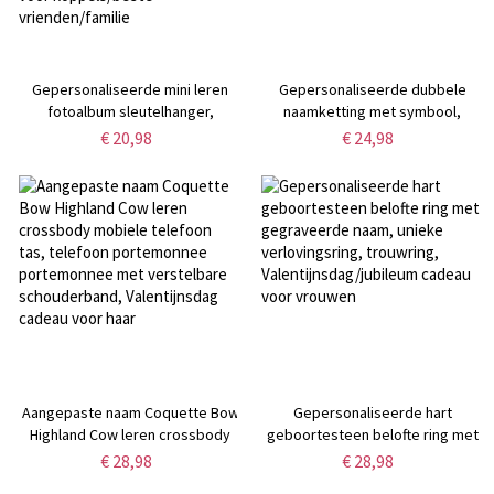
Gepersonaliseerde mini leren
Gepersonaliseerde dubbele
fotoalbum sleutelhanger,
naamketting met symbool,
gepersonaliseerde
aangepaste ketting met 2
€ 20,98
€ 24,98
sleutelhanger met meerdere
namen, sieraden voor koppels,
foto's,
Valentijnsdag-/jubileumcadeau
kerst-/verjaardags-/jubileumcadeau
voor vrouw/vriendin/minnaar
voor koppels/beste
vrienden/familie
Aangepaste naam Coquette Bow
Gepersonaliseerde hart
Highland Cow leren crossbody
geboortesteen belofte ring met
mobiele telefoon tas, telefoon
gegraveerde naam, unieke
€ 28,98
€ 28,98
portemonnee portemonnee met
verlovingsring, trouwring,