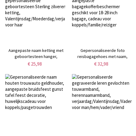
Aangepaste naam ketting met
Gepersonaliseerde foto
geboortesteen hanger,
reisbagagehoes met naam,
gepersonaliseerde
aangepaste
€ 25,98
€ 32,98
geboortesteen Sterling zilveren
bagagekofferbeschermer
ketting,
geschikt voor 18-28 inch bagage,
Valentijnsdag/Moederdag/verjaardagscadeau
cadeau voor
voor haar
koppels/familie/reiziger