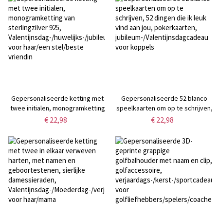
Valentijnsdag/jubileumcadeau
huwelijksreis,
voor koppel/BFF
jubileum-/huwelijksgeschenken
voor een stel/pasgetrouwden
Gepersonaliseerde ketting met
Gepersonaliseerde 52 blanco
twee initialen, monogramketting
speelkaarten om op te schrijven,
van sterlingzilver 925,
52 dingen die ik leuk vind aan jou,
€ 22,98
€ 22,98
Valentijnsdag-/huwelijks-/jubileumcadeau
pokerkaarten,
voor haar/een stel/beste
jubileum-/Valentijnsdagcadeau
vriendin
voor koppels