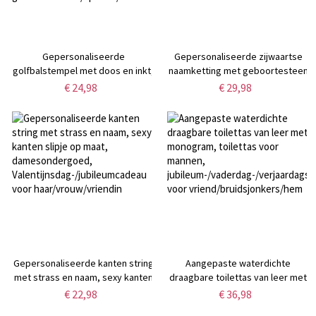
Gepersonaliseerde
Gepersonaliseerde zijwaartse
golfbalstempel met doos en inkt,
naamketting met geboortesteen
op maat gemaakte
in hartvorm, damessieraden,
€ 24,98
€ 29,98
golfbalmarker, golfaccessoires,
Valentijnsdag/jubileum/verjaarda
verjaardags-/vaderdagcadeau
voor vrouw/vriendin/beste
voor
vriendin
golfliefhebbers/spelers/teams
Gepersonaliseerde kanten string
Aangepaste waterdichte
met strass en naam, sexy kanten
draagbare toilettas van leer met
slipje op maat,
monogram, toilettas voor
€ 22,98
€ 36,98
damesondergoed,
mannen,