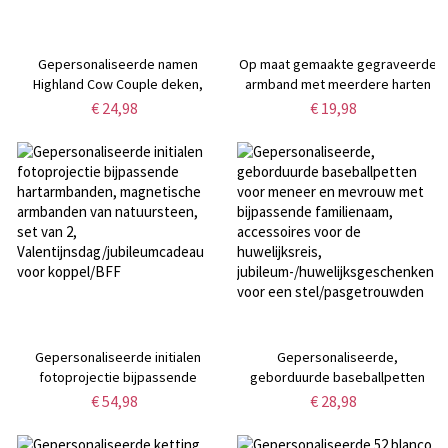
Gepersonaliseerde namen
Op maat gemaakte gegraveerde
Highland Cow Couple deken,
armband met meerdere harten
flanel/sherpa zachte
en namen, verstelbare armband
€ 24,98
€ 19,98
bedbanksprei, woondecoratie,
van sterlingzilver 925,
jubileum/Valentijnsdag cadeau
Valentijnsdag/Moederdag/Verjaar
voor hem/haar/koppel
voor haar/moeder/BFF
Gepersonaliseerde initialen
Gepersonaliseerde,
fotoprojectie bijpassende
geborduurde baseballpetten
hartarmbanden, magnetische
voor meneer en mevrouw met
€ 54,98
€ 28,98
armbanden van natuursteen, set
bijpassende familienaam,
van 2,
accessoires voor de