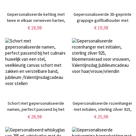
Gepersonaliseerde ketting met
Gepersonaliseerde 3D-geprinte
twee in elkaar verweven harten,
grappige golfbalhouder met
met namen en geboortestenen,
naam en clip, golfaccessoire,
€ 18,98
€ 19,98
sierlijke damessieraden,
verjaardags-/kerst-/sportcadeau
Valentijnsdag-/Moederdag-/verjaardagscadeau
voor
voor haar/mama
golfliefhebbers/spelers/coaches
Schort met gepersonaliseerde
Gepersonaliseerde rozenhanger
namen, perfect passend bij het
met initialen, sterling zilver 925,
culinaire huwelijk van een stel,
bloemensieraad voor vrouwen,
€ 28,98
€ 25,98
veelkleurig canvas schort met
Valentijnsdag/jubileumcadeau
zakken en verstelbare band,
voor haar/vrouw/vriendin
jubileum-/Valentijnsdagcadeau