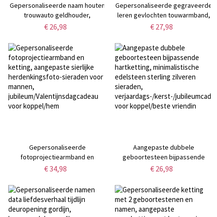
Gepersonaliseerde naam houten
Gepersonaliseerde gegraveerde
trouwauto geldhouder,
leren gevlochten touwarmband,
aangepaste bruidsfeest gunst
herennaamarmband,
€ 26,98
€ 27,98
tafel feest decoratie,
verjaardag/Valentijnsdag/Vaderd
huwelijkscadeau voor
voor man/hem/vader/vriend
koppels/pasgetrouwden
Gepersonaliseerde
Aangepaste dubbele
fotoprojectiearmband en
geboortesteen bijpassende
ketting, aangepaste sierlijke
hartketting, minimalistische
€ 34,98
€ 26,98
herdenkingsfoto-sieraden voor
edelsteen sterling zilveren
mannen,
sieraden,
jubileum/Valentijnsdagcadeau
verjaardags-/kerst-/jubileumcadea
voor koppel/hem
voor koppel/beste vriendin