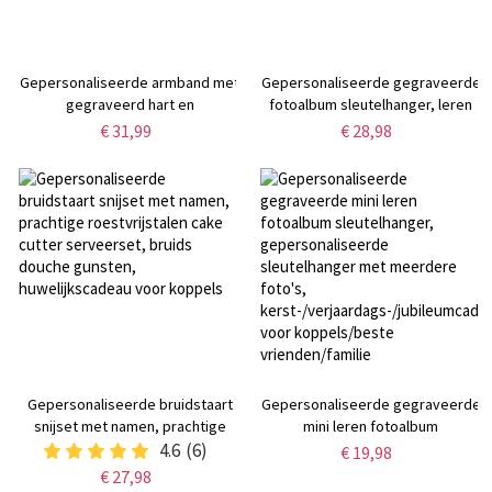
Gepersonaliseerde armband met
Gepersonaliseerde gegraveerde
gegraveerd hart en
fotoalbum sleutelhanger, leren
fotoprojectie, subtiele
gevouwen album sleutelhanger,
€ 31,99
€ 28,98
herinneringsfoto in de armband,
herinneringsgeschenk,
verjaardags-/Moederdag-/Valentijnsdagcadeau
jubileum/Valentijnsdag/Vaderdag
voor mama/stel
cadeau voor hem/haar/papa
Gepersonaliseerde bruidstaart
Gepersonaliseerde gegraveerde
snijset met namen, prachtige
mini leren fotoalbum
roestvrijstalen cake cutter
4.6
(6)
sleutelhanger,
€ 19,98
serveerset, bruids douche
gepersonaliseerde
€ 27,98
gunsten, huwelijkscadeau voor
sleutelhanger met meerdere