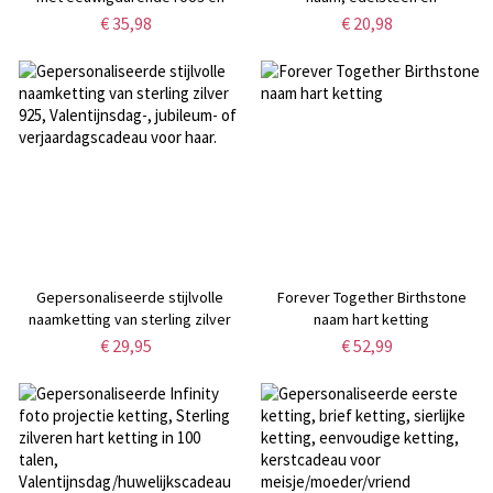
naam, romantische
geboortebloem, inclusief make-
€ 35,98
€ 20,98
ledverlichting, woondecoratie,
uptasje, reisaccessoire,
Valentijns-/jubileumcadeau voor
verjaardags-/Moederdag-/huwelij
vriendin/vrouw/stel
voor haar/moeder/bruidsmeisjes
Gepersonaliseerde stijlvolle
Forever Together Birthstone
naamketting van sterling zilver
naam hart ketting
925, Valentijnsdag-, jubileum- of
€ 29,95
€ 52,99
verjaardagscadeau voor haar.