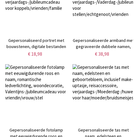
Gepersonaliseerd portret met
Gepersonaliseerde armband met
bouwstenen, digitale bestanden
gegraveerde dubbele namen,
met aangepaste kunstdecoratie,
armband met aangepast patroon
€ 18,98
€ 38,98
aandenken,
voor mannen,
verjaardags-/jubileumcadeau
verjaardags-/Vaderdag-/jubileumc
voor koppels/vrienden/familie
voor
stellen/echtgenoot/vrienden
Gepersonaliseerde fotolamp
Gepersonaliseerde tas met
met eeuwigdurende roos en
naam, edelsteen en