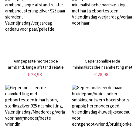
koppel/beste vriend
Valentijnsdag-/jubileum-/huwelijks
voor een stel/pasgetrouwden
Aangepaste morsecode
Gepersonaliseerde
armband, lange afstand relatie
minimalistische naamketting met
armband, sterling zilver 925 paar
hart geboortesteen,
€ 28,98
€ 28,98
sieraden,
Valentijnsdag/verjaardag/verjaar
Valentijnsdag/verjaardag cadeau
voor haar
voor paar/geliefde