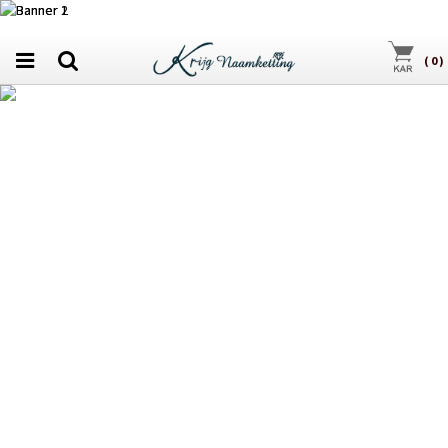
(
0
)