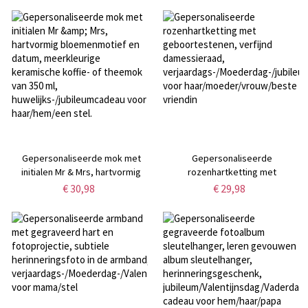
speelgoed,
liefdesherinnering,
Valentijnsdag/jubileumcadeau
Valentijnsdag-/jubileumcadeau
voor koppel/geliefde/vriend
voor stellen/geliefden
Gepersonaliseerde mok met
Gepersonaliseerde
initialen Mr & Mrs, hartvormig
rozenhartketting met
bloemenmotief en datum,
geboortestenen, verfijnd
€ 30,98
€ 29,98
meerkleurige keramische koffie-
damessieraad,
of theemok van 350 ml,
verjaardags-/Moederdag-/jubileu
huwelijks-/jubileumcadeau voor
voor haar/moeder/vrouw/beste
haar/hem/een stel.
vriendin