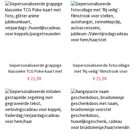
Valentijnsdag-/jubileumcadeau
jubileum-/vaderdag-/verjaardagsc
voor haar/vrouw/vriendin
voor vriend/bruidsjonkers/hem
Gepersonaliseerde grappige
Gepersonaliseerde fotocollage
klassieke TCG Poke-kaart met
met 'Rij veilig'-filmstrook voor
foto, glitter anime jubileumkaart,
stellen, autohanger,
€ 21,98
€ 15,98
verjaardags-/huwelijkscadeau
zonneklepclip, autoaccessoire,
voor koppels/pasgetrouwden
jubileum-/Valentijnsdagcadeau
voor hem/haar/stel